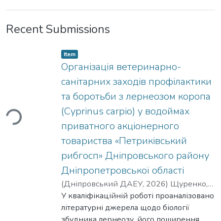
Recent Submissions
Item type:
,
Item
Організація ветеринарно-
санітарних заходів профілактики
та боротьби з лернеозом коропа
Loading...
(Cyprinus carpio) у водоймах
приватного акціонерного
товариства «Петриківський
рибгосп» Дніпровського району
Дніпропетровської області
(
Дніпровський ДАЕУ
,
2026
)
Щуренко,
Максим Вадимович
У кваліфікаційній роботі проаналізовано
;
Shchurenko, Maksym
Vadymovych
літературні джерела щодо біології
збудника лернеозу, його поширення,