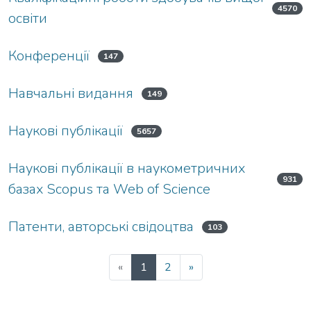
4570
освіти
Конференції
147
Навчальні видання
149
Наукові публікації
5657
Наукові публікації в наукометричних
931
базах Scopus та Web of Science
Патенти, авторські свідоцтва
103
(current)
«
1
2
»