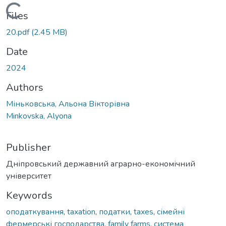
Loading...
Files
20.pdf
(2.45 MB)
Date
2024
Authors
Міньковська, Альона Вікторівна
Minkovska, Alyona
Publisher
Дніпровський державний аграрно-економічний
університет
Keywords
оподаткування
,
taxation
,
податки
,
taxes
,
сімейні
фермерські господарства
,
family farms
,
система