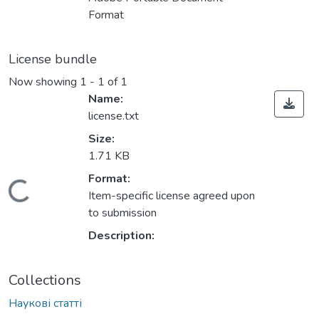
Format
License bundle
Now showing
1 - 1 of 1
Name:
license.txt
Size:
1.71 KB
Loading...
Format:
Item-specific license agreed upon
to submission
Description:
Collections
Наукові статті