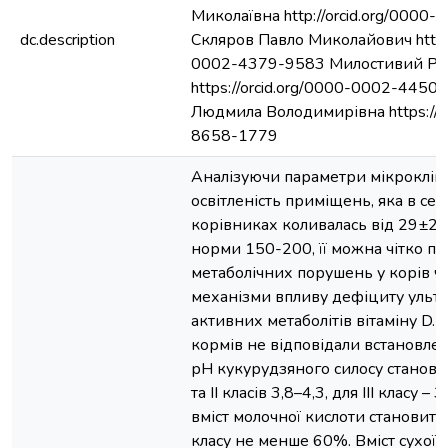
Миколаївна http://orcid.org/000
dc.description
Скляров Павло Миколайович https:
0002-4379-9583 Милостивий Ро
https://orcid.org/0000-0002-445
Людмила Володимирівна https://o
8658-1779
Аналізуючи параметри мікрокліма
освітленість приміщень, яка в се
корівниках коливалась від 29±2,3
норми 150-200, її можна чітко по
метаболічних порушень у корів ч
механізми впливу дефіциту ультр
активних метаболітів вітаміну D.
кормів не відповідали встановле
рН кукурудзяного силосу становил
та ІІ класів 3,8–4,3, для ІІІ класу –
вміст молочної кислоти становить
класу не менше 60%. Вміст сухої 