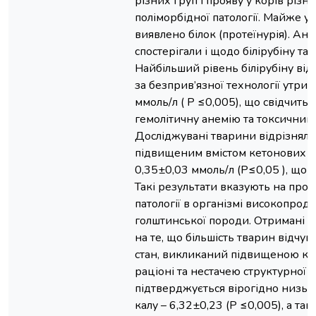
різних груп і прояву у корів різ
поліморбідної патології. Майже у 
виявлено білок (протеїнурія). Ан
спостерігали і щодо білірубіну та 
Найбільший рівень білірубіну від
за безприв’язної технології утри
ммоль/л ( P ≤0,005), що свідчить
гемолітичну анемію та токсичний 
Досліджувані тварини відрізняли
підвищеним вмістом кетонових тіл
0,35±0,03 ммоль/л (P≤0,05 ), що є
Такі результати вказують на проя
патології в організмі високопрод
голштинської породи. Отримані р
на те, що більшість тварин відч
стан, викликаний підвищеною кі
раціоні та нестачею структурної 
підтверджується вірогідно низь
калу – 6,32±0,23 (Р ≤0,005), а т