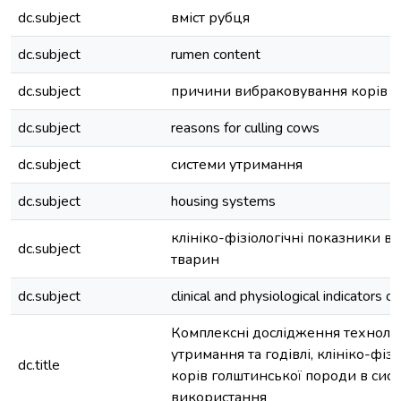
dc.subject
вміст рубця
dc.subject
rumen content
dc.subject
причини вибраковування корів
dc.subject
reasons for culling cows
dc.subject
системи утримання
dc.subject
housing systems
клініко-фізіологічні показники 
dc.subject
тварин
dc.subject
clinical and physiological indicators o
Комплексні дослідження техноло
утримання та годівлі, клініко-фіз
dc.title
корів голштинської породи в сис
використання