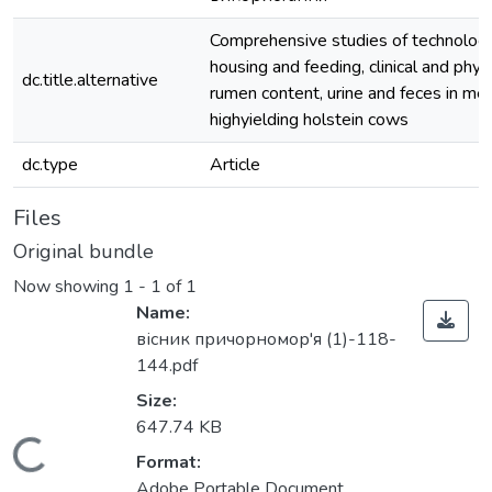
Comprehensive studies of technologi
housing and feeding, clinical and physi
dc.title.alternative
rumen content, urine and feces in met
highyielding holstein cows
dc.type
Article
Files
Original bundle
Now showing
1 - 1 of 1
Name:
вісник причорномор'я (1)-118-
144.pdf
Size:
Loading...
647.74 KB
Format:
Adobe Portable Document