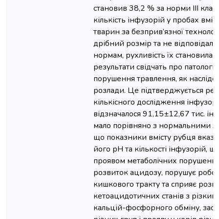
становив 38,2 % за норми III кла
кількість інфузорій у пробах вміс
тварин за безприв’язної технолог
дрібний розмір та не відповідала
нормам, рухливість їх становила 4
результати свідчать про патології
порушення травлення, як наслідок
розлади. Це підтверджується ре
кількісного дослідження інфузорій
відзначалося 91,15±12,67 тис. інф
мало порівняно з нормальними зн
що показники вмісту рубця вказ
його рН та кількості інфузорій, щ
проявом метаболічних порушень у
розвиток ацидозу, порушує робо
кишкового тракту та сприяє розв
кетоацидотичних станів з різки
кальцій-фосфорного обміну, засв