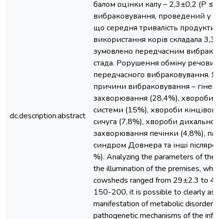
балом оцінки калу – 2,3±0,2 (Р ≤0
вибраковування, проведений у го
що середня тривалість продукти
використання корів складала 3,3 л
зумовлено передчасним вибраков
стада. Рорушення обміну речови
передчасного вибраковування. Як 
причини вибраковування – гінеко
захворювання (28,4%), хвороби ви
системи (15%), хвороби кінцівок
dc.description.abstract
сичуга (7,8%), хвороби дихальної 
захворювання печінки (4,8%), пато
синдром Довнера та інші післярод
%). Analyzing the parameters of the 
the illumination of the premises, whi
cowsheds ranged from 29±2.3 to 43.
150-200, it is possible to clearly ass
manifestation of metabolic disorders
pathogenetic mechanisms of the influ