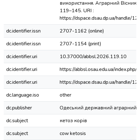
використання. Аграрний Вісник П
119–145. URI :
https://dspace.dsau.dp.ua/handle/
dc.identifier.issn
2707-1162 (online)
dc.identifier.issn
2707-1154 (print)
dc.identifier.uri
10.37000/abbsl.2026.119.10
dc.identifier.uri
https://abbsl.osau.edu.ua/index.php/
dc.identifier.uri
https://dspace.dsau.dp.ua/handle
dc.language.iso
other
dc.publisher
Одеський державний аграрний у
dc.subject
кетоз корів
dc.subject
cow ketosis