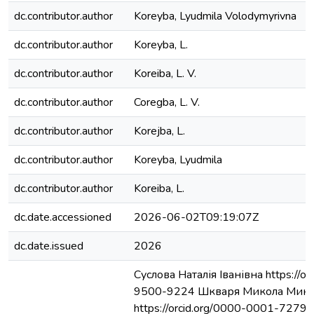
dc.contributor.author
Koreyba, Lyudmila Volodymyrivna
dc.contributor.author
Koreyba, L.
dc.contributor.author
Koreiba, L. V.
dc.contributor.author
Coregba, L. V.
dc.contributor.author
Korejba, L.
dc.contributor.author
Koreyba, Lyudmila
dc.contributor.author
Koreiba, L.
dc.date.accessioned
2026-06-02T09:19:07Z
dc.date.issued
2026
Cуслова Наталія Іванівна https://o
9500-9224 Шкваря Микола Мико
https://orcid.org/0000-0001-7279