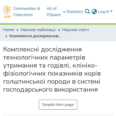
Communities &
All of
Statistics
Log In
Collections
DSpace
Home
Наукові публікації
Наукові статті
Комплексні дослідження технологічних параметрів утримання та годівлі, клініко-фізіологічних показників корів голштинської породи в системі господарського використання
Комплексні дослідження
технологічних параметрів
утримання та годівлі, клініко-
фізіологічних показників корів
голштинської породи в системі
господарського використання
Simple item page