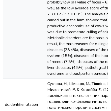
probably low pH value of feces – 6.
well as the low average score of the 
2.3±0.2 (Р ≤ 0.005). The analysis of 
carried out in the farm showed that t
productive economic use of cows was
was due to premature culling of anim
Metabolic disorders are the basis of 
result, the main reasons for culling a
diseases (28.4%), diseases of the u
system (15%), diseases of the hoof
of rennet (7.8%), diseases of the re
liver diseases (4.8%), pathological b
syndrome and postpartum paresis (2
Суслова, Н., Шкваря, М., Тішкіна, Н.
Милостивий, Р. & Корейба, Л. (20
дослідження технологічних парам
годівлі, клініко-фізіологічних пок
dc.identifier.citation
голштинської породи в системі г