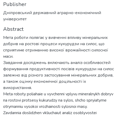
Publisher
Дніпровський державний аграрно-економічний
університет
Abstract
Мета роботи полягає у вивченні впливу мінеральних
добрив на ростові процеси кукурудзи на силос, що
сприятиме отриманню високої врожайності силосної
маси.
Завдання досліджень включають аналіз особливостей
формування продуктивності посівів кукурудзи на силос
залежно від різного застосування мінеральних добрив,
а також оцінку економічної доцільності їх
використання.
Meta roboty poliahaie u vyvchenni vplyvu mineralnykh dobryv
na rostovi protsesy kukurudzy na sylos, shcho spryiatyme
otrymanniu vysokoi vrozhainosti sylosnoi masy.
Zavdannia doslidzhen vkliuchaiut analiz osoblyvostei