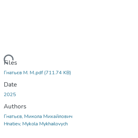
ading...
Files
Гнатьєв М. М..pdf
(711.74 KB)
Date
2025
Authors
Гнатьєв, Микола Михайлович
Hnatiev, Mykola Mykhailovych