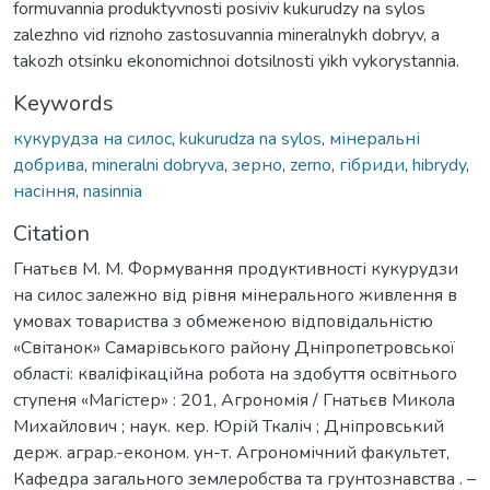
formuvannia produktyvnosti posiviv kukurudzy na sylos
zalezhno vid riznoho zastosuvannia mineralnykh dobryv, a
takozh otsinku ekonomichnoi dotsilnosti yikh vykorystannia.
Keywords
кукурудза на силос
,
kukurudza na sylos
,
мінеральні
добрива
,
mineralni dobryva
,
зерно
,
zerno
,
гібриди
,
hibrydy
,
насіння
,
nasinnia
Citation
Гнатьєв М. М. Формування продуктивності кукурудзи
на силос залежно від рівня мінерального живлення в
умовах товариства з обмеженою відповідальністю
«Світанок» Самарівського району Дніпропетровської
області: кваліфікаційна робота на здобуття освітнього
ступеня «Магістер» : 201, Агрономія / Гнатьєв Микола
Михайлович ; наук. кер. Юрій Ткаліч ; Дніпровський
держ. аграр.-економ. ун-т. Агрономічний факультет,
Кафедра загального землеробства та грунтознавства . –