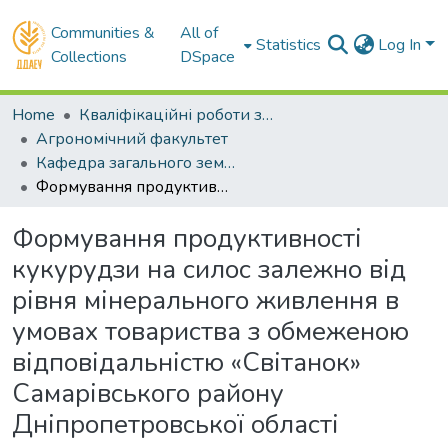
Communities &
All of
Statistics
Log In
Collections
DSpace
Home
Кваліфікаційні роботи здобувачів вищої освіти
Агрономічний факультет
Кафедра загального землеробства та ґрунтознавства . Магістри
Формування продуктивності кукурудзи на силос залежно від рівня мінерального живлення в умовах товариства з обмеженою відповідальністю «Світанок» Самарівського району Дніпропетровської області
Формування продуктивності
кукурудзи на силос залежно від
рівня мінерального живлення в
умовах товариства з обмеженою
відповідальністю «Світанок»
Самарівського району
Дніпропетровської області