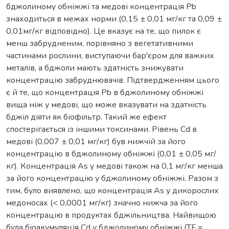
бджолиному обніжжі та медові концентрація Pb
знаходиться в межах норми (0,15 ± 0,01 мг/кг та 0,09 ±
0,01мг/кг відповідно). Це вказує на те, що пилок є
менш забрудненим, порівняно з вегетативними
частинами рослини, виступаючи бар'єром для важких
металів, а бджоли мають здатність знижувати
концентрацію забруднювачів. Підтвердженням цього
є й те, що концентрація Pb в бджолиному обніжжі
вища ніж у медові, що може вказувати на здатність
бджіл діяти як біофільтр. Такий же ефект
спостерігається із іншими токсинами. Рівень Сd в
медові (0,007 ± 0,01 мг/кг) був нижчій за його
концентрацію в бджолиному обніжжі (0,01 ± 0,05 мг/
кг). Концентрація As у медові також на 0,1 мг/кг менша
за його концентрацію у бджолиному обніжжі. Разом з
тим, було виявлено, що концентрація As у дикорослих
медоносах (< 0,0001 мг/кг) значно нижча за його
концентрацію в продуктах бджільництва. Найвищою
була біоакумуляція Сd у бджолиному обніжжі (TF =