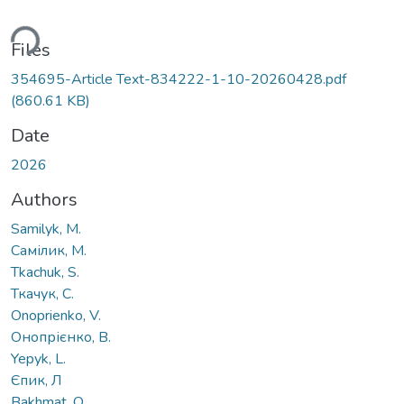
Loading...
Files
354695-Article Text-834222-1-10-20260428.pdf
(860.61 KB)
Date
2026
Authors
Samilyk, M.
Самілик, М.
Tkachuk, S.
Ткачук, С.
Onoprienko, V.
Онопрієнко, В.
Yepyk, L.
Єпик, Л
Bakhmat, O.