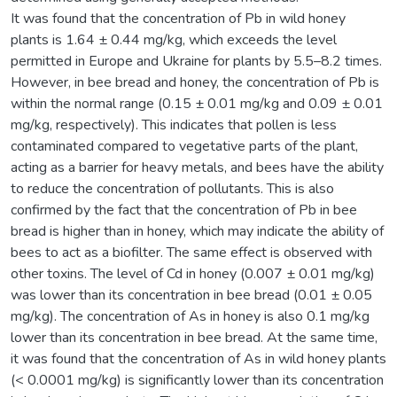
It was found that the concentration of Pb in wild honey
plants is 1.64 ± 0.44 mg/kg, which exceeds the level
permitted in Europe and Ukraine for plants by 5.5–8.2 times.
However, in bee bread and honey, the concentration of Pb is
within the normal range (0.15 ± 0.01 mg/kg and 0.09 ± 0.01
mg/kg, respectively). This indicates that pollen is less
contaminated compared to vegetative parts of the plant,
acting as a barrier for heavy metals, and bees have the ability
to reduce the concentration of pollutants. This is also
confirmed by the fact that the concentration of Pb in bee
bread is higher than in honey, which may indicate the ability of
bees to act as a biofilter. The same effect is observed with
other toxins. The level of Cd in honey (0.007 ± 0.01 mg/kg)
was lower than its concentration in bee bread (0.01 ± 0.05
mg/kg). The concentration of As in honey is also 0.1 mg/kg
lower than its concentration in bee bread. At the same time,
it was found that the concentration of As in wild honey plants
(< 0.0001 mg/kg) is significantly lower than its concentration