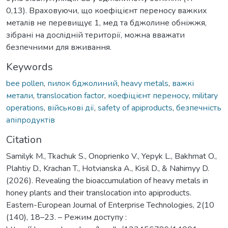
0,13). Враховуючи, що коефіцієнт переносу важких
металів не перевищує 1, мед та бджолине обніжжя,
зібрані на дослідній території, можна вважати
безпечними для вживання.
Keywords
bee pollen
,
пилок бджолиний
,
heavy metals
,
важкі
метали
,
translocation factor
,
коефіцієнт переносу
,
military
operations
,
військові дії
,
safety of apiproducts
,
безпечність
апіпродуктів
Citation
Samilyk M., Tkachuk S., Onoprienko V., Yepyk L., Bakhmat O.,
Plahtiy D., Krachan T., Hotvianska A., Kisil D., & Nahirnyy D.
(2026). Revealing the bioaccumulation of heavy metals in
honey plants and their translocation into apiproducts.
Eastern-European Journal of Enterprise Technologies, 2(10
(140), 18–23. – Режим доступу :