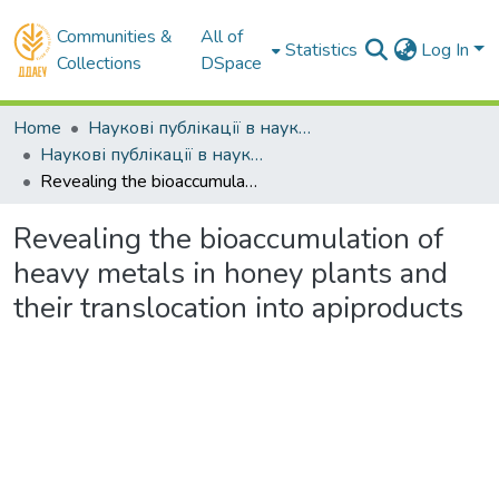
Communities &
All of
Statistics
Log In
Collections
DSpace
Home
Наукові публікації в наукометричних базах Scopus та Web of Science
Наукові публікації в наукометричній базі Scopus
Revealing the bioaccumulation of heavy metals in honey plants and their translocation into apiproducts
Revealing the bioaccumulation of
heavy metals in honey plants and
their translocation into apiproducts