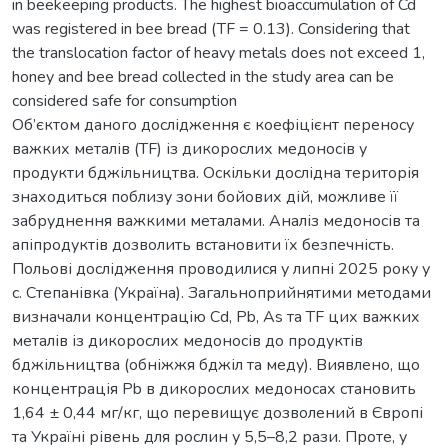
in beekeeping products. The highest bioaccumulation of Cd
was registered in bee bread (TF = 0.13). Considering that
the translocation factor of heavy metals does not exceed 1,
honey and bee bread collected in the study area can be
considered safe for consumption
Об’єктом даного дослідження є коефіцієнт переносу
важких металів (TF) із дикорослих медоносів у
продукти бджільництва. Оскільки дослідна територія
знаходиться поблизу зони бойових дій, можливе її
забруднення важкими металами. Аналіз медоносів та
апіпродуктів дозволить встановити їх безпечність.
Польові дослідження проводилися у липні 2025 року у
с. Степанівка (Україна). Загальноприйнятими методами
визначали концентрацію Сd, Pb, As та TF цих важких
металів із дикорослих медоносів до продуктів
бджільництва (обніжжя бджіл та меду). Виявлено, що
концентрація Pb в дикорослих медоносах становить
1,64 ± 0,44 мг/кг, що перевищує дозволений в Європі
та Україні рівень для рослин у 5,5–8,2 рази. Проте, у