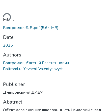
oading...
Files
Болтромюк Є. В..pdf
(5.64 MB)
Date
2025
Authors
Болтромюк, Євгеній Валентинович
Boltromiuk, Yevhenii Valentynovych
Publisher
Дніпровський ДАЕУ
Abstract
Об’єкт дослідження: шкодочинність і видовий склад