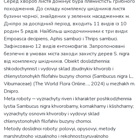
Серед хвороб листя домінує бура плямистість грибного
походження. До складу комплексу шкідників листя
бузини чорної, знайдених у зелених насадженнях м.
Дніпро за дослідний період, входить 11 видів із 10
родин 5 рядів. Найбільш шкодочинними є три види:
Empoasca decipiens, Aphis sambuci і Thrips sambuci.
Зафіксовано 12 видів ентомофагів. Запропоновані
безпечні в умовах міста заходи захисту дерев S. nigra
від комплексу шкідників. Obiekt doslidzhennia:
shkodochynnist i vydovyi sklad zbudnykiv khvorob i
chlenystonohykh filofahiv buzyny chornoi (Sambucus nigra L.,
Viburnaceae) (The World Flora Online…, 2024) u mezhakh m.
Dnipro.
Meta roboty ‒ vyznachyty riven i kharakter poshkodzhennia
lystia Sambucus nigra khvorobamy, komakhamy i klishchamy;
vyznachyty osnovni khvoroby i vydovyi sklad
chlenystonohykh filofahiv buzyny chornoi.
Metody doslidnoi roboty: polovyi, opysovyi, metody
marshrutnoho vizualnoho i rekohnostsyruvalnoho