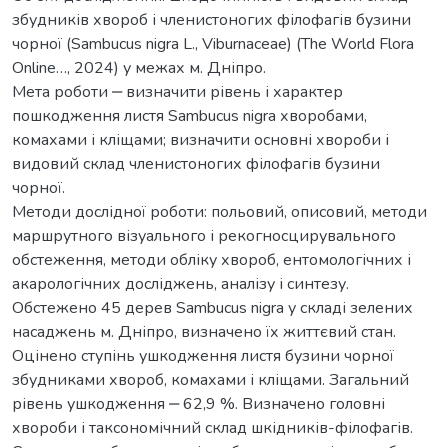
збудників хвороб і членистоногих філофагів бузини
чорної (Sambucus nigra L., Viburnaceae) (The World Flora
Online…, 2024) у межах м. Дніпро.
Мета роботи ‒ визначити рівень і характер
пошкодження листя Sambucus nigra хворобами,
комахами і кліщами; визначити основні хвороби і
видовий склад членистоногих філофагів бузини
чорної.
Методи дослідної роботи: польовий, описовий, методи
маршрутного візуального і рекогносцирувального
обстеження, методи обліку хвороб, ентомологічних і
акарологічних досліджень, аналізу і синтезу.
Обстежено 45 дерев Sambucus nigra у складі зелених
насаджень м. Дніпро, визначено їх життєвий стан.
Оцінено ступінь ушкодження листя бузини чорної
збудниками хвороб, комахами і кліщами. Загальний
рівень ушкодження ‒ 62,9 %. Визначено головні
хвороби і таксономічний склад шкідників-філофагів.