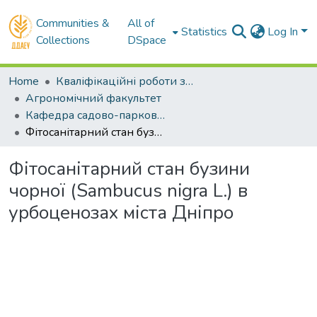
Communities &
All of
Statistics
Log In
Collections
DSpace
Home
Кваліфікаційні роботи здобувачів вищої освіти
Агрономічний факультет
Кафедра садово-паркового мистецтва та ландшафтного дизайну. Бакалаври
Фітосанітарний стан бузини чорної (Sambucus nigra L.) в урбоценозах міста Дніпро
Фітосанітарний стан бузини
чорної (Sambucus nigra L.) в
урбоценозах міста Дніпро