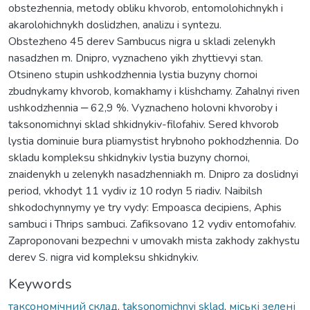
obstezhennia, metody obliku khvorob, entomolohichnykh i
akarolohichnykh doslidzhen, analizu i syntezu.
Obstezheno 45 derev Sambucus nigra u skladi zelenykh
nasadzhen m. Dnipro, vyznacheno yikh zhyttievyi stan.
Otsineno stupin ushkodzhennia lystia buzyny chornoi
zbudnykamy khvorob, komakhamy i klishchamy. Zahalnyi riven
ushkodzhennia ‒ 62,9 %. Vyznacheno holovni khvoroby i
taksonomichnyi sklad shkidnykiv-filofahiv. Sered khvorob
lystia dominuie bura pliamystist hrybnoho pokhodzhennia. Do
skladu kompleksu shkidnykiv lystia buzyny chornoi,
znaidenykh u zelenykh nasadzhenniakh m. Dnipro za doslidnyi
period, vkhodyt 11 vydiv iz 10 rodyn 5 riadiv. Naibilsh
shkodochynnymy ye try vydy: Empoasca decipiens, Aphis
sambuci i Thrips sambuci. Zafiksovano 12 vydiv entomofahiv.
Zaproponovani bezpechni v umovakh mista zakhody zakhystu
derev S. nigra vid kompleksu shkidnykiv.
Keywords
таксономічний склад
,
taksonomichnyi sklad
,
міські зелені