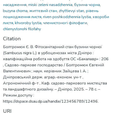
насадження
,
miski zeleni nasadzhennia
,
бузина чорна
,
buzyna chorna
,
життєвий стан
,
zhyttievyi stan
,
рівень
пошкодження листя
,
riven poshkodzhennia lystia
,
хвороби
листя
,
khvoroby lystia
,
членистоногі філофаги
,
chlenystonohi filofahy
Citation
Болтромюк Є. В. Фітосанітарний стан бузини чорної
(Sambucus nigra L.) в урбоценозах міста Дніпро :
кваліфікаційна робота на здобуття ОС «Бакалавр» : 206
, Садово-паркове господарство / Болтромюк Євгеній
Валентинович ; наук. керівник Зайцева І. А. ;
Дніпровський держ. аграр.-економ. ун-т ,
Агрономічний ф-т , Каф. садово-паркового мистецтва
та ландшафтного дизайну. – Дніпро, 2025. – 78 с. –
Режим доступу :
https://dspace.dsau.dp.ua/handle/123456789/12496.
URI