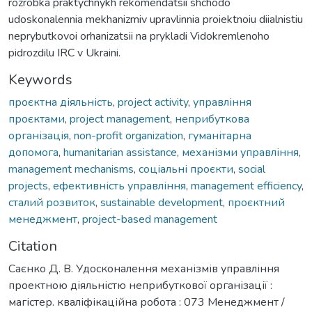
rozrobka praktychnykh rekomendatsii shchodo
udoskonalennia mekhanizmiv upravlinnia proiektnoiu diialnistiu
neprybutkovoi orhanizatsii na prykladi Vidokremlenoho
pidrozdilu IRC v Ukraini.
Keywords
проєктна діяльність
,
project activity
,
управління
проєктами
,
project management
,
неприбуткова
організація
,
non-profit organization
,
гуманітарна
допомога
,
humanitarian assistance
,
механізми управління
,
management mechanisms
,
соціальні проєкти
,
social
projects
,
ефективність управління
,
management efficiency
,
сталий розвиток
,
sustainable development
,
проєктний
менеджмент
,
project-based management
Citation
Саєнко Д. В. Удосконалення механізмів управління
проектною діяльністю неприбуткової організації :
магістер. кваліфікаційна робота : 073 Менеджмент /