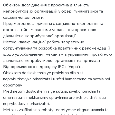
Об’єктом дослідження є проєктна діяльність
неприбуткових організацій у сфері гуманітарної та
соціальної допомоги.
Предметом дослідження є соціально-економічні та
організаційні механізми управління проєктною
діяльністю неприбуткової організації.
Метою кваліфікаціної роботи теоретичне
обґрунтування та розробка практичних рекомендацій
щодо удосконалення механізмів управління проєктною
діяльністю неприбуткової організації на прикладі
Відокремленого підрозділу IRC в Україні.
Obiektom doslidzhennia ye proiektna diialnist
neprybutkovykh orhanizatsii u sferi humanitarnoi ta sotsialnoi
dopomohy.
Predmetom doslidzhennia ye sotsialno-ekonomichni ta
orhanizatsiini mekhanizmy upravlinnia proiektnoiu diialnistiu
neprybutkovoi orhanizatsii.
Metoiu kvalifikatsinoi roboty teoretychne obgruntuvannia ta