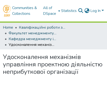
Communities &
All of
Statistics
Log In
Collections
DSpace
Home
Кваліфікаційні роботи здобувачів вищої освіти
Факультет менеджменту і маркетингу
Кафедра менеджменту і права. Магістри
Удосконалення механізмів управління проектною діяльністю неприбуткової організації
Удосконалення механізмів
управління проектною діяльністю
неприбуткової організації