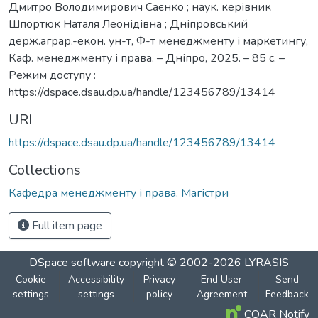
Дмитро Володимирович Саєнко ; наук. керівник
Шпортюк Наталя Леонідівна ; Дніпровський
держ.аграр.-екон. ун-т, Ф-т менеджменту і маркетингу,
Каф. менеджменту і права. – Дніпро, 2025. – 85 с. –
Режим доступу :
https://dspace.dsau.dp.ua/handle/123456789/13414
URI
https://dspace.dsau.dp.ua/handle/123456789/13414
Collections
Кафедра менеджменту і права. Магістри
Full item page
DSpace software
copyright © 2002-2026
LYRASIS
Cookie
Accessibility
Privacy
End User
Send
settings
settings
policy
Agreement
Feedback
COAR Notify