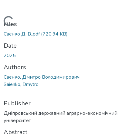
Loading...
Files
Саєнко Д. В..pdf
(720.94 KB)
Date
2025
Authors
Саєнко, Дмитро Володимирович
Saienko, Dmytro
Publisher
Дніпровський державний аграрно-економічний
університет
Abstract