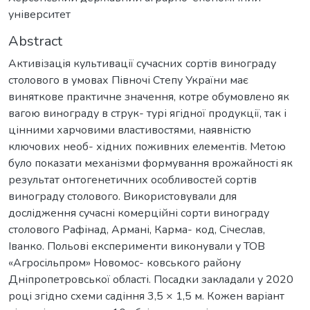
університет
Abstract
Активізація культивації сучасних сортів винограду
столового в умовах Півночі Степу України має
виняткове практичне значення, котре обумовлено як
вагою винограду в струк- турі ягідної продукції, так і
цінними харчовими властивостями, наявністю
ключових необ- хідних поживних елементів. Метою
було показати механізми формування врожайності як
результат онтогенетичних особливостей сортів
винограду столового. Використовували для
дослідження сучасні комерційні сорти винограду
столового Рафінад, Армані, Карма- код, Січеслав,
Іванко. Польові експерименти виконували у ТОВ
«Агросільпром» Новомос- ковського району
Дніпропетровської області. Посадки закладали у 2020
році згідно схеми садіння 3,5 × 1,5 м. Кожен варіант