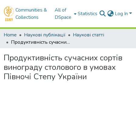
Communities &
All of
Statistics
Log In
Collections
DSpace
Home
Наукові публікації
Наукові статті
Продуктивність сучасних сортів винограду столового в умовах Півночі Степу України
Продуктивність сучасних сортів
винограду столового в умовах
Півночі Степу України