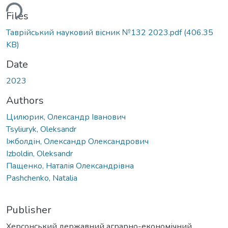
oading...
Files
Таврійський науковий вісник №132 2023.pdf
(406.35
KB)
Date
2023
Authors
Цилюрик, Олександр Іванович
Tsyliuryk, Oleksandr
Іжболдін, Олександр Олександрович
Izboldin, Oleksandr
Пащенко, Наталія Олександрівна
Pashchenko, Natalia
Publisher
Херсонський державний аграрно-економічний