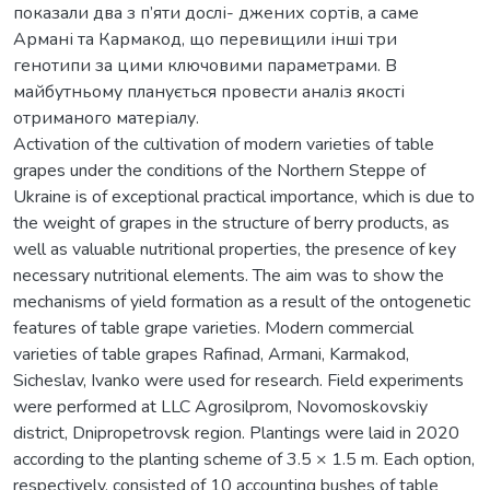
показали два з п’яти дослі- джених сортів, а саме
Армані та Кармакод, що перевищили інші три
генотипи за цими ключовими параметрами. В
майбутньому планується провести аналіз якості
отриманого матеріалу.
Activation of the cultivation of modern varieties of table
grapes under the conditions of the Northern Steppe of
Ukraine is of exceptional practical importance, which is due to
the weight of grapes in the structure of berry products, as
well as valuable nutritional properties, the presence of key
necessary nutritional elements. The aim was to show the
mechanisms of yield formation as a result of the ontogenetic
features of table grape varieties. Modern commercial
varieties of table grapes Rafinad, Armani, Karmakod,
Sicheslav, Ivanko were used for research. Field experiments
were performed at LLC Agrosilprom, Novomoskovskiy
district, Dnipropetrovsk region. Plantings were laid in 2020
according to the planting scheme of 3.5 × 1.5 m. Each option,
respectively, consisted of 10 accounting bushes of table