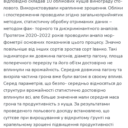
відповідно складав 10 облікових кущів винограду сто-
лового. Використовували краплинне зрошення. Обліки
і спостереження проводили згідно загальноприйнятих
методик, статистичну обробку отриманих даних –
методом фак- торного та дискримінантного аналізів.
Протягом 2020–2022 років проводили аналіз мор-
фометрії основних показників цього процесу. Значно
повільніше від інших сортів зростав сорт Іванко. Такі
індикатори як довжина пагонів, діаметр пагону, площа
поперечного перерізу та його об’єм достовірно не
вплинули на врожайність. Середня довжина пагону та
визріла частина грона вже були вагомі в своєму впливі.
Серед параметрів, що безпо- середньо відносяться до
структури врожайності статистично достовірно
вплинули всі, але більше значення мали середня маса
грона та продуктивність з куща. За результатами
проведеного польового досліду встановлено, що
суттєве при вирощування у відкритому ґрунті на
крапельному зрошені підвищення продуктивності