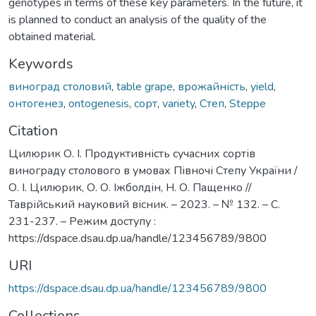
genotypes in terms of these key parameters. In the future, it
is planned to conduct an analysis of the quality of the
obtained material.
Keywords
виноград столовий
,
table grape
,
врожайність
,
yield
,
онтогенез
,
ontogenesis
,
сорт
,
variety
,
Степ
,
Steppe
Citation
Цилюрик О. І. Продуктивність сучасних сортів
винограду столового в умовах Півночі Степу України /
О. І. Цилюрик, О. О. Іжболдін, Н. О. Пащенко //
Таврійський науковий вісник. – 2023. – № 132. – С.
231-237. – Режим доступу :
https://dspace.dsau.dp.ua/handle/123456789/9800
URI
https://dspace.dsau.dp.ua/handle/123456789/9800
Collections