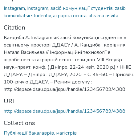
Instagram
,
Instagram
,
засіб комунікації студентів
,
zasib
komunikatsii studentiv
,
аграрна освіта
,
ahrarna osvita
Citation
Кандиба А. Instagram як засіб комунікації студентів в
освітньому просторі ДДАЕУ / А. Кандиба ; керівник
Наталя Васильєва // Інформаційні технології в
агробізнесі та аграрній освіті : тези доп. VІІI Всеукр.
наук.-практ. конф. ( Дніпро, 22-24 квіт. 2020 р.) / ННІЕ
ДДАЕУ. – Дніпро : ДДАЕУ, 2020. – С. 49-50. – Присвяч.
100-річчю ДДАЕУ. – Режим доступу :
http://dspace.dsau.dp.ua/jspui/handle/123456789/4388
URI
http://dspace.dsau.dp.ua/jspui/handle/123456789/4388
Collections
Публікації бакалаврів, магістрів