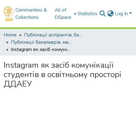
Communities &
All of
Statistics
Log In
Collections
DSpace
Home
Публікації аспірантів, бакалаврів, магістрів
Публікації бакалаврів, магістрів
Instagram як засіб комунікації студентів в освітньому просторі ДДАЕУ
Instagram як засіб комунікації
студентів в освітньому просторі
ДДАЕУ