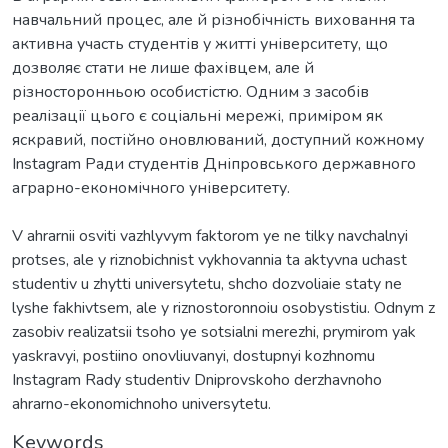
навчальний процес, але й різнобічність виховання та
активна участь студентів у житті університету, що
дозволяє стати не лише фахівцем, але й
різносторонньою особистістю. Одним з засобів
реалізації цього є соціальні мережі, приміром як
яскравий, постійно оновлюваний, доступний кожному
Instagram Ради студентів Дніпровського державного
аграрно-економічного університету.
V ahrarnii osviti vazhlyvym faktorom ye ne tilky navchalnyi
protses, ale y riznobichnist vykhovannia ta aktyvna uchast
studentiv u zhytti universytetu, shcho dozvoliaie staty ne
lyshe fakhivtsem, ale y riznostoronnoiu osobystistiu. Odnym z
zasobiv realizatsii tsoho ye sotsialni merezhi, prymirom yak
yaskravyi, postiino onovliuvanyi, dostupnyi kozhnomu
Instagram Rady studentiv Dniprovskoho derzhavnoho
ahrarno-ekonomichnoho universytetu.
Keywords