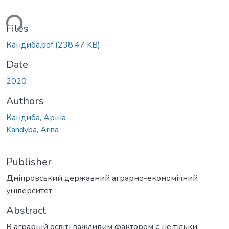
ding...
Files
Кандиба.pdf
(238.47 KB)
Date
2020
Authors
Кандиба, Аріна
Kandyba, Arina
Publisher
Дніпровський державний аграрно-економічний
університет
Abstract
В аграрній освіті важливим фактором є не тільки