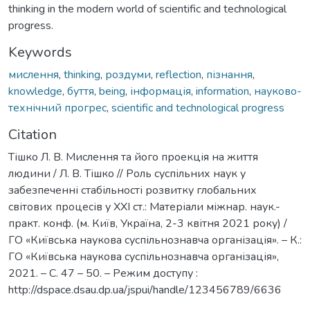
thinking in the modern world of scientific and technological
progress.
Keywords
мислення
,
thinking
,
роздуми
,
reflection
,
пізнання
,
knowledge
,
буття
,
being
,
інформація
,
information
,
науково-
технічний прогрес
,
scientific and technological progress
Citation
Тішко Л. В. Мислення та його проекція на життя
людини / Л. В. Тішко // Роль суспільних наук у
забезпеченні стабільності розвитку глобальних
світових процесів у ХХІ ст.: Матеріали міжнар. наук.-
практ. конф. (м. Київ, Україна, 2-3 квітня 2021 року) /
ГО «Київська наукова суспільнознавча організація». – К.:
ГО «Київська наукова суспільнознавча організація»,
2021. – С. 47 – 50. – Режим доступу :
http://dspace.dsau.dp.ua/jspui/handle/123456789/6636