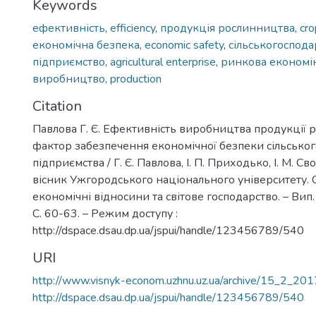
Keywords
ефективність
,
efficiency
,
продукція рослинництва
,
cro
економічна безпека
,
economic safety
,
сільськогоспода
підприємство
,
agricultural enterprise
,
ринкова економі
виробництво
,
production
Citation
Павлова Г. Є. Ефективність виробництва продукції 
фактор забезпечення економічної безпеки сільсько
підприємства / Г. Є. Павлова, І. П. Приходько, І. М. С
вісник Ужгородського національного університету. 
економічні відносини та світове господарство. – Вип. 1
С. 60-63. – Режим доступу :
http://dspace.dsau.dp.ua/jspui/handle/123456789/540
URI
http://www.visnyk-econom.uzhnu.uz.ua/archive/15_2_201
http://dspace.dsau.dp.ua/jspui/handle/123456789/540