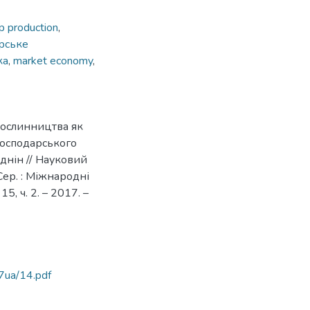
p production
,
рське
ка
,
market economy
,
рослинництва як
господарського
воднін // Науковий
Сер. : Міжнародні
5, ч. 2. – 2017. –
7ua/14.pdf