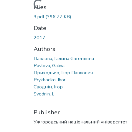
Loading...
Files
3.pdf
(396.77 KB)
Date
2017
Authors
Павлова, Галина Євгеніївна
Pavlova, Galina
Приходько, Ігор Павлович
Prykhodko, Ihor
Своднін, Ігор
Svodnin, I.
Publisher
Ужгородський національний університет