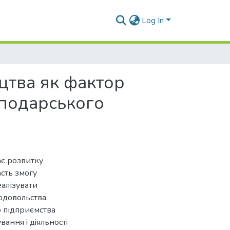
Log In
цтва як фактор
сподарського
ає розвитку
сть змогу
еалізувати
одовольства.
о підприємства
ання i дiяльностi