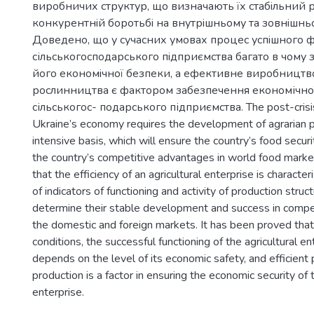
виробничих структур, що визначають їх стабiльний ро
конкурентнiй боротьбi на внутрiшньому та зовнiшнь
Доведено, що у сучасних умовах процес успiшного 
сільськогосподарського пiдприємства багато в чому 
його економiчної безпеки, а ефективне виробництв
рослинництва є фактором забезпечення економічно
сільськогос- подарського підприємства. The post-crisis
Ukraine’s economy requires the development of agrarian p
intensive basis, which will ensure the country’s food securit
the country’s competitive advantages in world food market
that the efficiency of an agricultural enterprise is charact
of indicators of functioning and activity of production struc
determine their stable development and success in compet
the domestic and foreign markets. It has been proved tha
conditions, the successful functioning of the agricultural en
depends on the level of its economic safety, and efficient 
production is a factor in ensuring the economic security of t
enterprise.