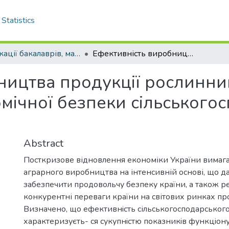
Statistics
Публікації бакалаврів, магістрів
Ефективність виробництва продукції рослинництва як фактор забезпечення економічної безпеки сільськогосподарського підприємства
ництва продукції рослинни
мічної безпеки сільського
Abstract
Посткризове відновлення економіки України вимаг
аграрного виробництва на інтенсивній основі, що да
забезпечити продовольчу безпеку країни, а також р
конкурентні переваги країни на світових ринках пр
Визначено, що ефективнiсть сільськогосподарськог
характеризуєть- ся сукупнiстю показникiв функцiонув