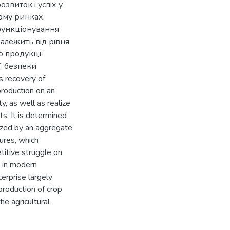
звиток i успiх у
ому ринках.
функцiонування
залежить вiд рiвня
о продукції
ї безпеки
 recovery of
roduction on an
y, as well as realize
s. It is determined
erized by an aggregate
tures, which
itive struggle on
t in modern
terprise largely
production of crop
he agricultural