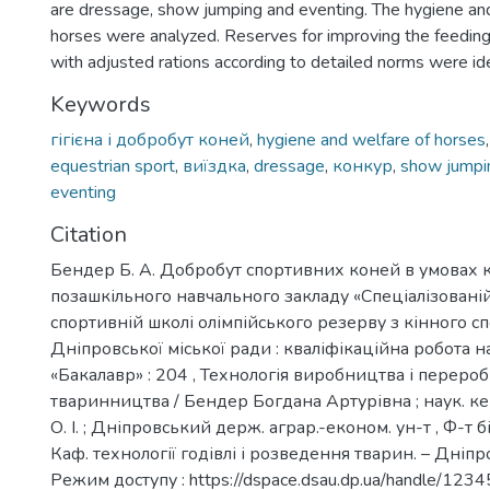
are dressage, show jumping and eventing. The hygiene and
horses were analyzed. Reserves for improving the feeding
with adjusted rations according to detailed norms were ide
Keywords
гігієна і добробут коней
,
hygiene and welfare of horses
equestrian sport
,
виїздка
,
dressage
,
конкур
,
show jumpi
eventing
Citation
Бендер Б. А. Добробут спортивних коней в умовах 
позашкільного навчального закладу «Спеціалізован
спортивній школі олімпійського резерву з кінного с
Дніпровської міської ради : кваліфікаційна робота н
«Бакалавр» : 204 , Технологія виробництва і переро
тваринництва / Бендер Богдана Артурівна ; наук. к
О. І. ; Дніпровський держ. аграр.-економ. ун-т , Ф-т 
Каф. технології годівлі і розведення тварин. – Дніпро,
Режим доступу : https://dspace.dsau.dp.ua/handle/12