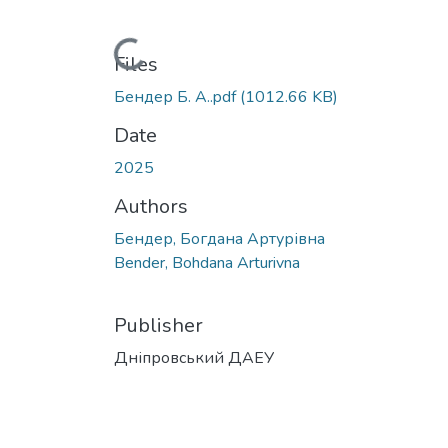
Loading...
Files
Бендер Б. А..pdf
(1012.66 KB)
Date
2025
Authors
Бендер, Богдана Артурівна
Bender, Bohdana Arturivna
Publisher
Дніпровський ДАЕУ