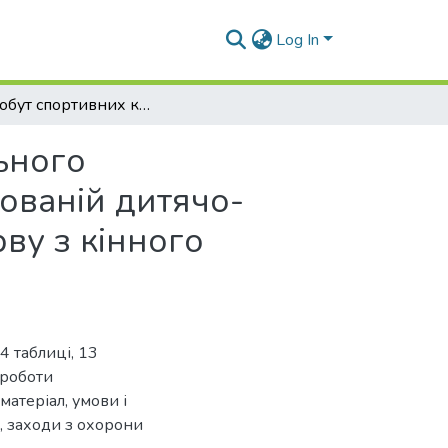
Log In
Добробут спортивних коней в умовах комунального позашкільного навчального закладу «Спеціалізованій дитячо-юнацькій спортивній школі олімпійського резерву з кінного спорту» Дніпровської міської ради
ьного
ованій дитячо-
ву з кінного
4 таблиці, 13
 роботи
матеріал, умови і
, заходи з охорони