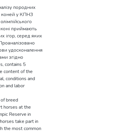
налізу породних
х коней у КПНЗ
 олімпійського
і коні приймають
их ігор, серед яких
 Проаналізовано
ерви удосконалення
ами згідно
, contains 5
he content of the
ial, conditions and
on and labor
 of breed
rt horses at the
mpic Reserve in
horses take part in
hich the most common