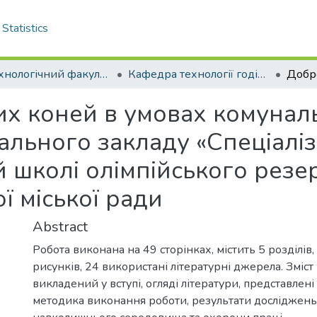
Statistics
Біотехнологічний факультет
Кафедра технології годівлі і розведення тварин. Бакалаври
х коней в умовах комунал
ального закладу «Спеціаліз
 школі олімпійського резер
ї міської ради
Abstract
Робота виконана на 49 сторінках, містить 5 розділів, 
рисунків, 24 використані літературні джерела. Зміст
викладений у вступі, огляді літератури, представлені 
методика виконання роботи, результати досліджень