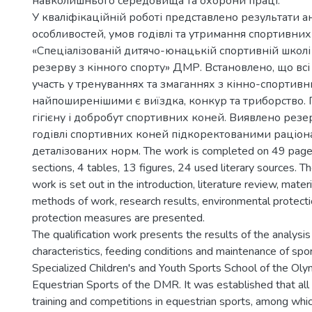
навколишнього середовища та охорони праці.
У кваліфікаційній роботі представлено результати а
особливостей, умов годівлі та утримання спортивни
«Спеціалізованій дитячо-юнацькій спортивній школі
резерву з кінного спорту» ДМР. Встановлено, що вс
участь у тренуваннях та змаганнях з кінно-спортивн
найпоширенішими є виїздка, конкур та триборство.
гігієну і добробут спортивних коней. Виявлено рез
годівлі спортивних коней підкоректованими раціон
деталізованих норм. The work is completed on 49 pages
sections, 4 tables, 13 figures, 24 used literary sources. T
work is set out in the introduction, literature review, mater
methods of work, research results, environmental protecti
protection measures are presented.
The qualification work presents the results of the analysis
characteristics, feeding conditions and maintenance of spo
Specialized Children's and Youth Sports School of the Oly
Equestrian Sports of the DMR. It was established that all 
training and competitions in equestrian sports, among w