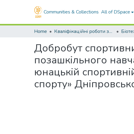
Communities & Collections
All of DSpace
Home
Кваліфікаційні роботи здобувачів вищої освіти
Добробут спортивни
позашкільного навч
юнацькій спортивній
спорту» Дніпровсько