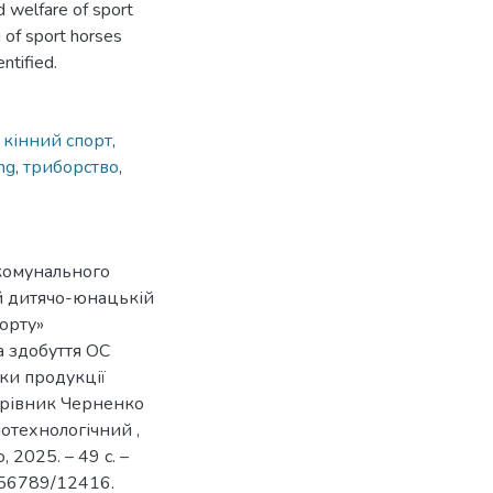
 welfare of sport
 of sport horses
ntified.
,
кінний спорт
,
ng
,
триборство
,
комунального
ій дитячо-юнацькій
порту»
а здобуття ОС
бки продукції
ерівник Черненко
біотехнологічний ,
 2025. – 49 с. –
3456789/12416.