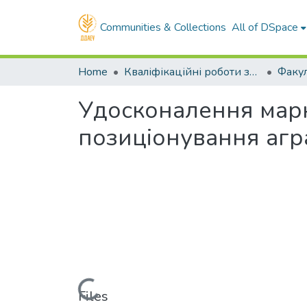
Communities & Collections
All of DSpace
Home
Кваліфікаційні роботи здобувачів вищої освіти
Удосконалення марк
позиціонування агр
Loading...
Files