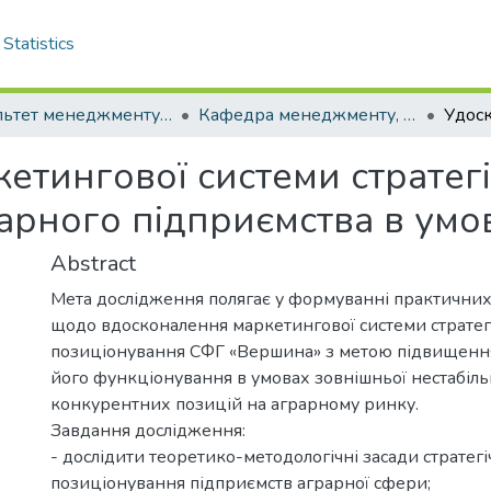
Statistics
Факультет менеджменту і маркетингу
Кафедра менеджменту, публічного управління та адміністрування. Бакалаври
етингової системи стратег
арного підприємства в умов
Abstract
Мета дослідження полягає у формуванні практични
щодо вдосконалення маркетингової системи стратег
позиціонування СФГ «Вершина» з метою підвищенн
його функціонування в умовах зовнішньої нестабіль
конкурентних позицій на аграрному ринку.
Завдання дослідження:
- дослідити теоретико-методологічні засади стратег
позиціонування підприємств аграрної сфери;