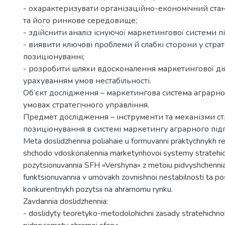
- охарактеризувати організаційно-економічний ст
та його ринкове середовище;
- здійснити аналіз існуючої маркетингової системи п
- виявити ключові проблеми й слабкі сторони у стра
позиціонуванні;
- розробити шляхи вдосконалення маркетингової дія
урахуванням умов нестабільності.
Об’єкт дослідження – маркетингова система аграрно
умовах стратегічного управління.
Предмет дослідження – інструменти та механізми ст
позиціонування в системі маркетингу аграрного під
Meta doslidzhennia poliahaie u formuvanni praktychnykh r
shchodo vdoskonalennia marketynhovoi systemy stratehi
pozytsionuvannia SFH «Vershyna» z metoiu pidvyshchenni
funktsionuvannia v umovakh zovnishnoi nestabilnosti ta po
konkurentnykh pozytsii na ahrarnomu rynku.
Zavdannia doslidzhennia:
- doslidyty teoretyko-metodolohichni zasady stratehichn