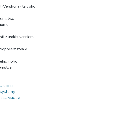
H «Vershyna» ta yoho
iemstva;
hnomu
sti z urakhuvanniam
pidpryiemstva v
tehichnoho
emstva.
алення
 systemy
,
nnia
,
умови