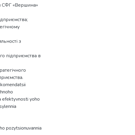
ан СФГ «Вершина»
ідприємства;
тегічному
льності з
го підприємства в
ратегічного
приємства.
ekomendatsii
chnoho
a efektyvnosti yoho
sylennia
oho pozytsionuvannia