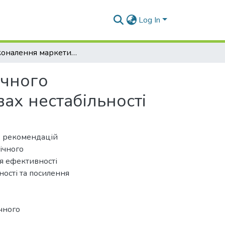
Log In
Удосконалення маркетингової системи стратегічного позиціонування аграрного підприємства в умовах нестабільності
ічного
ах нестабільності
х рекомендацій
ічного
я ефективності
ності та посилення
ічного