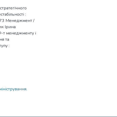
стратегічного
табільності :
 073 Менеджмент /
ик Ірина
 Ф-т менеджменту і
ня та
упу :
іністрування.