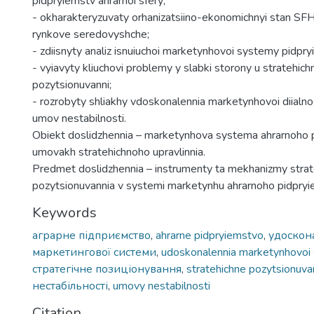
pidpryiemstv ahrarnoi sfery;
- okharakteryzuvaty orhanizatsiino-ekonomichnyi stan SF
rynkove seredovyshche;
- zdiisnyty analiz isnuiuchoi marketynhovoi systemy pidpry
- vyiavyty kliuchovi problemy y slabki storony u stratehic
pozytsionuvanni;
- rozrobyty shliakhy vdoskonalennia marketynhovoi diialno
umov nestabilnosti.
Obiekt doslidzhennia – marketynhova systema ahrarnoho 
umovakh stratehichnoho upravlinnia.
Predmet doslidzhennia – instrumenty ta mekhanizmy stra
pozytsionuvannia v systemi marketynhu ahrarnoho pidpryi
Keywords
аграрне підприємство
,
ahrarne pidpryiemstvo
,
удоскон
маркетингової системи
,
udoskonalennia marketynhovoi
стратегічне позиціонування
,
stratehichne pozytsionuva
нестабільності
,
umovy nestabilnosti
Citation