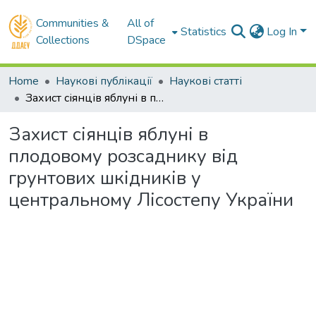
Communities &
All of
Statistics
Log In
Collections
DSpace
Home
Наукові публікації
Наукові статті
Захист сіянців яблуні в плодовому розсаднику від грунтових шкідників у центральному Лісостепу України
Захист сіянців яблуні в
плодовому розсаднику від
грунтових шкідників у
центральному Лісостепу України