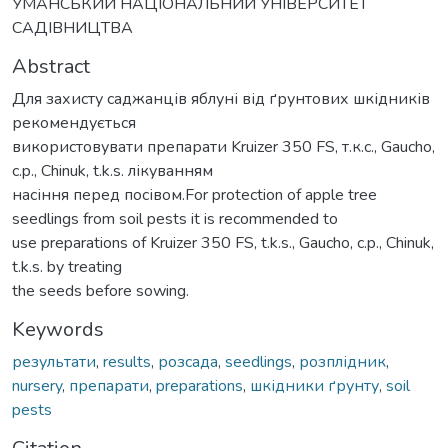
УМАНСЬКИЙ НАЦІОНАЛЬНИЙ УНІВЕРСИТЕТ
САДІВНИЦТВА
Abstract
Для захисту саджанців яблуні від ґрунтових шкідників
рекомендується
використовувати препарати Kruizer 350 FS, т.к.с., Gaucho,
c.p., Chinuk, t.k.s. лікуванням
насіння перед посівом.For protection of apple tree
seedlings from soil pests it is recommended to
use preparations of Kruizer 350 FS, t.k.s., Gaucho, c.p., Chinuk,
t.k.s. by treating
the seeds before sowing.
Keywords
результати
,
results
,
розсада
,
seedlings
,
розплідник
,
nursery
,
препарати
,
preparations
,
шкідники ґрунту
,
soil
pests