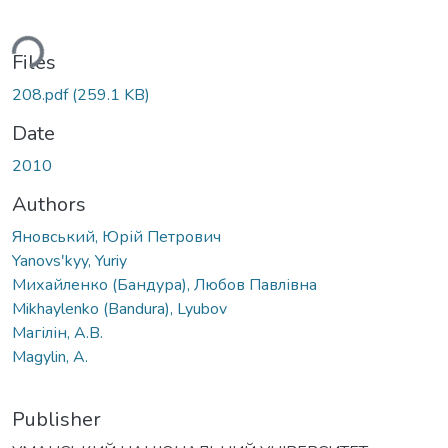
ding...
Files
208.pdf
(259.1 KB)
Date
2010
Authors
Яновський, Юрій Петрович
Yanovsʹkyy, Yuriy
Михайленко (Бандура), Любов Павлівна
Mikhaylenko (Bandura), Lyubov
Магілін, А.В.
Magylin, A.
Publisher