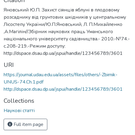
Citation
Яновський Ю.П. Захист сіянців яблуні в плодовому
розсаднику від грунтових шкідників у центральному
Лісостепу України/Ю.П.Яновський, Л. П.Михайленко
,А.Магілін//Збірник наукових праць Уманського
національного університету садівництва.- 2010.-№74.-
с.208-219.-Режим доступу:
http://dspace.dsau.dp.ua/jspui/handle/123456789/3601
URI
https://journal.udau.edu.ua/assets/files/others/-Zbirnik-
UNUS-74.Ch.1.pdf
http://dspace.dsau.dp.ua/jspui/handle/123456789/3601
Collections
Наукові статті
Full item page