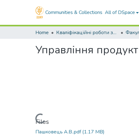
Communities & Collections
All of DSpace
Home
Кваліфікаційні роботи здобувачів вищої освіти
Управління продукт
Loading...
Files
Пашковець А.В..pdf
(1.17 MB)