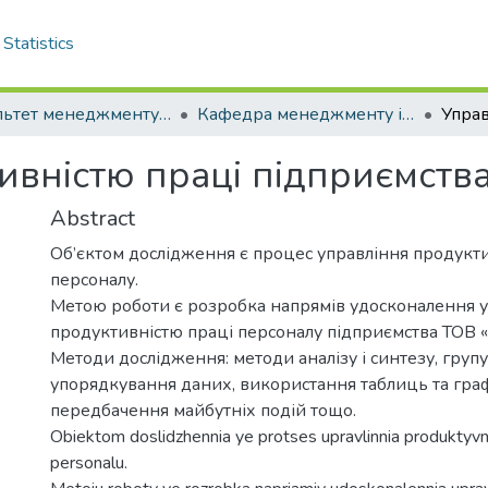
Statistics
Факультет менеджменту і маркетингу
Кафедра менеджменту і права. Магістри
ивністю праці підприємства
Abstract
Об’єктом дослідження є процес управління продукт
персоналу.
Метою роботи є розробка напрямів удосконалення 
продуктивністю праці персоналу підприємства ТОВ «
Методи дослідження: методи аналізу і синтезу, групу
упорядкування даних, використання таблиць та граф
передбачення майбутніх подій тощо.
Obiektom doslidzhennia ye protses upravlinnia produktyvni
personalu.