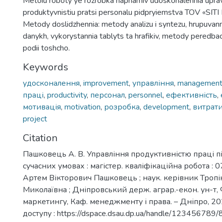
Metoiu roboty ye rozrobka napriamiv udoskonalennia uprav
produktyvnistiu pratsi personalu pidpryiemstva TOV «SIT
Metody doslidzhennia: metody analizu i syntezu, hrupuvann
danykh, vykorystannia tablyts ta hrafikiv, metody peredba
podii toshcho.
Keywords
удосконалення
,
improvement
,
управління
,
managemen
праці
,
productivity
,
персонал
,
personnel
,
ефективність
,
мотивація
,
motivation
,
розробка
,
development
,
витрат
project
Citation
Пашковець А. В. Управління продуктивністю праці п
сучасних умовах : магістер. кваліфікаційна робота :
Артем Вікторович Пашковець ; наук. керівник Тропі
Миколаївна ; Дніпровський держ. аграр.-екон. ун-т,
маркетингу, Каф. менеджменту і права. – Дніпро, 202
доступу : https://dspace.dsau.dp.ua/handle/123456789