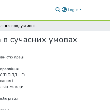
Log In
Управління продуктивністю праці підприємства в сучасних умовах
 в сучасних умовах
ивністю праці
управління
СІТІ БІЛДІНГ».
вання і
іків, методи
stiu pratsi