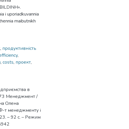
linnia
I BILDINH».
ia i uporiadkuvannia
chennia maibutnikh
t
,
продуктивність
efficiency
,
и
,
costs
,
проект
,
ідприємства в
 073 Менеджмент /
на Олена
 Ф-т менеджменту і
3. – 92 с. – Режим
/8942