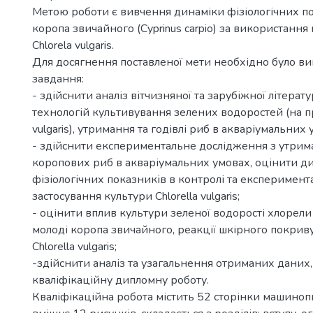
Метою роботи є вивчення динаміки фізіологічних п
коропа звичайного (Cyprinus carpio) за використання
Chlorela vulgaris.
Для досягнення поставленої мети необхідно було ви
завдання:
- здійснити аналіз вітчизняної та зарубіжної літерат
технологій культивування зелених водоростей (на пр
vulgaris), утримання та годівлі риб в акваріумальних 
- здійснити експериментальне дослідження з утрим
коропових риб в акваріумальних умовах, оцінити ди
фізіологічних показників в контролі та експеримент
застосування культури Chlorella vulgaris;
- оцінити вплив культури зеленої водорості хлорели
молоді коропа звичайного, реакції шкірного покриву
Chlorella vulgaris;
-здійснити аналіз та узагальнення отриманих даних,
кваліфікаційну дипломну роботу.
Кваліфікаційна робота містить 52 сторінки машинопи