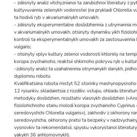
- zdiisnyty analiz vitchyznianoi ta zarubizhnoi literatury z p
kultyvuvannia zelenykh vodorostei (na prykladi Chlorella vu
ta hodivli ryb v akvariumalnykh umovakh;
- zdiisnyty eksperymentalne doslidzhennia z utrymannia m
v akvariumalnykh umovakh, otsinyty dynamiku yikh fizioloh
kontroli ta eksperymentalnykh umovakh za zastosuvannia k
vulgaris;
- otsinyty vplyv kultury zelenoi vodorosti khlorely na tem
koropa zvychainoho, reaktsii shkirnoho pokryvu ryb u kulturi
-zdiisnyty analiz ta uzahalnennia otrymanykh danykh, pidhot
dyplomnu robotu.
Kvalifikatsiina robota mistyt 52 storinky mashynopysnoho
12 rysunkiv, skladaietsia z rozdiliv: vstupu, ohliadu literatur
metodyky doslidzhen, rezultativ vlasnykh doslidzhen («Ana
fiziolohichnoho stanu molodi koropa zvychainoho Cyprinus 
seredovyshchi Chlorella vulgaris»), zakhodiv z okhorony n
seredovyshcha, okhorony pratsi ta bezpeky v nadzvychainy
vysnovkiv ta rekomendatsii, spysku vykorystanoi literatury
yakykh 36 anhlomovnykh).