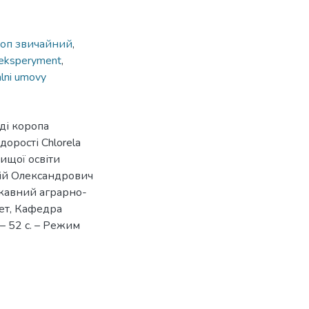
оп звичайний
,
eksperyment
,
lni umovy
ді коропа
дорості Chlorela
вищої освіти
Юрій Олександрович
ржавний аграрно-
ет, Кафедра
 – 52 с. – Режим