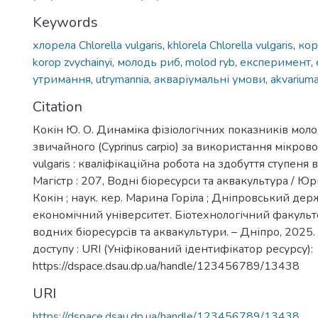
Keywords
хлорела Chlorella vulgaris
,
khlorela Chlorella vulgaris
,
кор
korop zvychainyi
,
молодь риб
,
molod ryb
,
експеримент
,
утримання
,
utrymannia
,
акваріумальні умови
,
akvariuma
Citation
Кокін Ю. О. Динаміка фізіологічних показників моло
звичайного (Cyprinus carpio) за використання мікрово
vulgaris : кваліфікаційна робота на здобуття ступеня 
Магістр : 207, Водні біоресурси та аквакультура / 
Кокін ; наук. кер. Марина Горіла ; Дніпровський де
економічний університет. Біотехнологічний факульт
водних біоресурсів та аквакультури. – Дніпро, 2025.
доступу : URI (Уніфікований ідентифікатор ресурсу):
https://dspace.dsau.dp.ua/handle/123456789/13438
URI
https://dspace.dsau.dp.ua/handle/123456789/13438