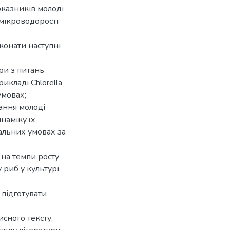
оказників молоді
 мікроводорості
конати наступні
ури з питань
икладі Chlorella
умовах;
ання молоді
наміку їх
альних умовах за
 на темпи росту
 риб у культурі
 підготувати
сного тексту,