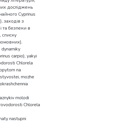
гляду літератури,
сних досліджень
чайного Cyprinus
), заходів з
 та безпеки в
, списку
ломовних).
u dynamiky
inus carpio), yakyi
odorosti Chlorela
 popytom na
lastyvostei, mozhe
pokrashchennia
aznykiv molodi
rovodorosti Chlorela
naty nastupni