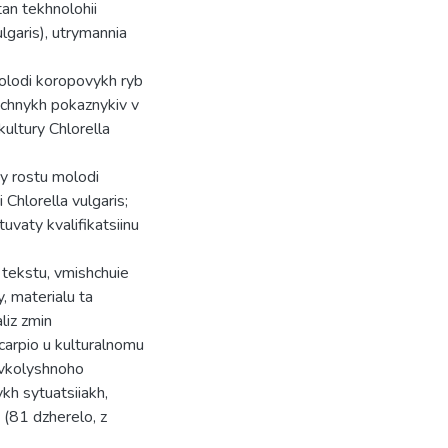
ytan tekhnolohii
lgaris), utrymannia
olodi koropovykh ryb
ichnykh pokaznykiv v
ultury Chlorella
py rostu molodi
 Chlorella vulgaris;
uvaty kvalifikatsiinu
 tekstu, vmishchuie
y, materialu ta
liz zmin
carpio u kulturalnomu
avkolyshnoho
kh sytuatsiiakh,
 (81 dzherelo, z