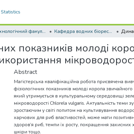
Statistics
Біотехнологічний факультет
Кафедра водних біоресурсів та аквакультури. Магістри
чних показників молоді кор
 використання мікроводорості
Abstract
Магістерська кваліфікаційна робота присвячена ви
фізіологічних показників молоді коропа звичайного (C
який утримується в культуральному середовищі зел
мікроводорості Chlorela vulgaris. Актуальність теми 
зростаючим у світі попитом на культивування водорос
харчових для риб властивостей, може мати позитив
здоров’я риб, темпи їх росту, покращення захисних
шкіри тощо.