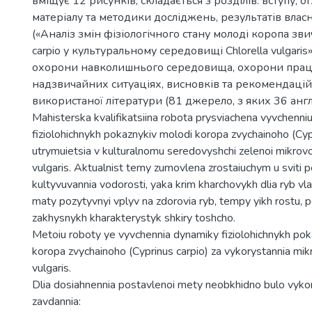
вміщує 12 рисунків, складається з розділів: вступу, о
матеріалу та методики досліджень, результатів вла
(«Аналіз змін фізіологічного стану молоді коропа зви
carpio у культуральному середовищі Chlorella vulgaris»
охорони навколишнього середовища, охорони праці
надзвичайних ситуаціях, висновків та рекомендацій
використаної літератури (81 джерело, з яких 36 анг
Mahisterska kvalifikatsiina robota prysviachena vyvchenni
fiziolohichnykh pokaznykiv molodi koropa zvychainoho (Cypr
utrymuietsia v kulturalnomu seredovyshchi zelenoi mikrov
vulgaris. Aktualnist temy zumovlena zrostaiuchym u sviti
kultyvuvannia vodorosti, yaka krim kharchovykh dlia ryb v
maty pozytyvnyi vplyv na zdorovia ryb, tempy yikh rostu, 
zakhysnykh kharakterystyk shkiry toshcho.
Metoiu roboty ye vyvchennia dynamiky fiziolohichnykh pok
koropa zvychainoho (Cyprinus carpio) za vykorystannia mik
vulgaris.
Dlia dosiahnennia postavlenoi mety neobkhidno bulo vyko
zavdannia: