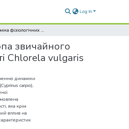
Log In
Динаміка фізіологічних показників молоді коропа звичайного (Cyprinus carpio) за використання мікроводорості Chlorela vulgaris
опа звичайного
 Chlorela vulgaris
вченню динаміки
yprinus carpio),
еної
зумовлена
ті, яка крім
ний вплив на
 характеристик