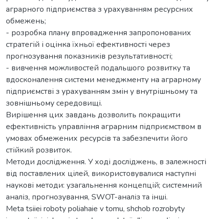
аграрного підприємства з урахуванням ресурсних
обмежень;
- розробка плану впровадження запропонованих
стратегій і оцінка їхньої ефективності через
прогнозування показників результативності;
- вивчення можливостей подальшого розвитку та
вдосконалення системи менеджменту на аграрному
підприємстві з урахуванням змін у внутрішньому та
зовнішньому середовищі.
Вирішення цих завдань дозволить покращити
ефективність управління аграрним підприємством в
умовах обмежених ресурсів та забезпечити його
стійкий розвиток.
Методи дослідження. У ході досліджень, в залежності
від поставлених цілей, використовувалися наступні
наукові методи: узагальнення концепцій; системний
аналіз, прогнозування, SWOT-аналіз та інші.
Meta tsiiei roboty poliahaie v tomu, shchob rozrobyty