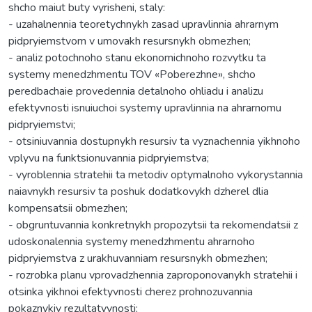
shcho maiut buty vyrisheni, staly:
- uzahalnennia teoretychnykh zasad upravlinnia ahrarnym
pidpryiemstvom v umovakh resursnykh obmezhen;
- analiz potochnoho stanu ekonomichnoho rozvytku ta
systemy menedzhmentu TOV «Poberezhne», shcho
peredbachaie provedennia detalnoho ohliadu i analizu
efektyvnosti isnuiuchoi systemy upravlinnia na ahrarnomu
pidpryiemstvi;
- otsiniuvannia dostupnykh resursiv ta vyznachennia yikhnoho
vplyvu na funktsionuvannia pidpryiemstva;
- vyroblennia stratehii ta metodiv optymalnoho vykorystannia
naiavnykh resursiv ta poshuk dodatkovykh dzherel dlia
kompensatsii obmezhen;
- obgruntuvannia konkretnykh propozytsii ta rekomendatsii z
udoskonalennia systemy menedzhmentu ahrarnoho
pidpryiemstva z urakhuvanniam resursnykh obmezhen;
- rozrobka planu vprovadzhennia zaproponovanykh stratehii i
otsinka yikhnoi efektyvnosti cherez prohnozuvannia
pokaznykiv rezultatyvnosti;