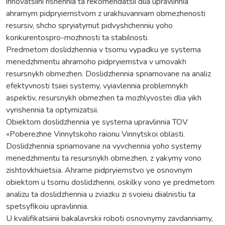
innovatsiini rishennia ta rekomendatsii dlia upravlinnia
ahrarnym pidpryiemstvom z urakhuvanniam obmezhenosti
resursiv, shcho spryiatymut pidvyshchenniu yoho
konkurentospro-mozhnosti ta stabilnosti.
Predmetom doslidzhennia v tsomu vypadku ye systema
menedzhmentu ahrarnoho pidpryiemstva v umovakh
resursnykh obmezhen. Doslidzhennia spriamovane na analiz
efektyvnosti tsiiei systemy, vyiavlennia problemnykh
aspektiv, resursnykh obmezhen ta mozhlyvostei dlia yikh
vyrishennia ta optymizatsii.
Obiektom doslidzhennia ye systema upravlinnia TOV
«Poberezhne Vinnytskoho raionu Vinnytskoi oblasti.
Doslidzhennia spriamovane na vyvchennia yoho systemy
menedzhmentu ta resursnykh obmezhen, z yakymy vono
zishtovkhuietsia. Ahrarne pidpryiemstvo ye osnovnym
obiektom u tsomu doslidzhenni, oskilky vono ye predmetom
analizu ta doslidzhennia u zviazku zi svoieiu diialnistiu ta
spetsyfikoiu upravlinnia.
U kvalifikatsiinii bakalavrskii roboti osnovnymy zavdanniamy,