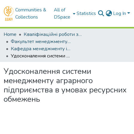
Communities &
All of
Statistics
Log In
Collections
DSpace
Home
Кваліфікаційні роботи здобувачів вищої освіти
Факультет менеджменту і маркетингу
Кафедра менеджменту і права. Бакалаври
Удосконалення системи менеджменту аграрного підприємства в умовах ресурсних обмежень
Удосконалення системи
менеджменту аграрного
підприємства в умовах ресурсних
обмежень