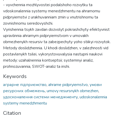
- vyvchennia mozhlyvostei podalshoho rozvytku ta
vdoskonalennia systemy menedzhmentu na ahrarnomu
pidpryiemstvi z urakhuvanniam zmin u vnutrishnomu ta
zovnishnomu seredovyshchi.
Vyrishennia tsykh zavdan dozvolyt pokrashchyty efektyvnist
upravlinnia ahrarnym pidpryiemstvom v umovakh
obmezhenykh resursiv ta zabezpechyty yoho stiikyi rozvytok.
Metody doslidzhennia. U khodi doslidzhen, v zalezhnosti vid
postavlenykh tsilei, vykorystovuvalysia nastupni naukovi
metody: uzahalnennia kontseptsii; systemnyi analiz,
prohnozuvannia, SWOT-analiz ta inshi.
Keywords
аграрне підприємство
,
ahrarne pidpryiemstvo
,
умови
ресурсних обмежень
,
umovy resursnykh obmezhen
,
удосконалення системи менеджменту
,
udoskonalennia
systemy menedzhmentu
Citation