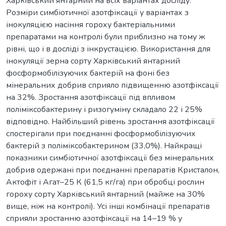
Харківський янтарний на всіх варіантах досліду.
Розміри симбіотичної азотфіксації у варіантах з
інокуляцією насіння гороху бактеріальними
препаратами на контролі були приблизно на тому ж
рівні, що і в досліді з інкрустацією. Використання для
інокуляції зерна сорту Харківський янтарний
фосформобілізуючих бактерій на фоні без
мінеральних добрив сприяло підвищенню азотфіксації
на 32%. Зростання азотфіксації під впливом
поліміксобактерину і ризогуміну складало 22 і 25%
відповідно. Найбільший рівень зростання азотфіксації
спостерігали при поєднанні фосформобілізуючих
бактерій з поліміксобактерином (33,0%). Найкращі
показники симбіотичної азотфіксації без мінеральних
добрив одержані при поєднанні препаратів Кристалон,
Актофіт і Агат–25 К (61,5 кг/га) при обробці рослин
гороху сорту Харківський янтарний (майже на 30%
вище, ніж на контролі). Усі інші комбінації препаратів
сприяли зростанню азотфіксації на 14–19 % у