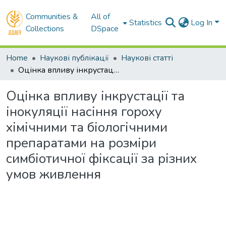
Communities &
All of
Statistics
Log In
Collections
DSpace
Home
Наукові публікації
Наукові статті
Оцінка впливу інкрустації та інокуляції насіння гороху хімічними та біологічними препаратами на розміри симбіотичної фіксації за різних умов живлення
Оцінка впливу інкрустації та
інокуляції насіння гороху
хімічними та біологічними
препаратами на розміри
симбіотичної фіксації за різних
умов живлення