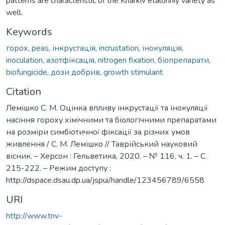
patterns are characteristic of the Kharkiv etalonniy variety as
well.
Keywords
горох
,
peas
,
інкрустація
,
incrustation
,
інокуляція
,
inoculation
,
азотфіксація
,
nitrogen fixation
,
біопрепарати
,
biofungicide
,
дози добрив
,
growth stimulant
Citation
Лемішко С. М. Оцінка впливу інкрустації та інокуляції
насіння гороху хімічними та біологічними препаратами
на розміри симбіотичної фіксації за різних умов
живлення / С. М. Лемішко // Таврійський науковий
вісник. – Херсон : Гельветика, 2020. – № 116, ч. 1. – С.
215-222. – Режим доступу :
http://dspace.dsau.dp.ua/jspui/handle/123456789/6558
URI
http://www.tnv-