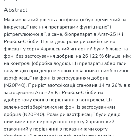
Abstract
Максимальний рівень азотфіксації був відмічений за
інкрустації насіння препаратами фунгіцидної і
рістрегулюючої дії, а саме, біопрепаратів Агат-25 К і
Реаком-С боби. Під їх дією розміри симбіотичної
фіксації у сорту Харківський янтарний були більше на
фоні без застосування добрив, на 26 і 22 % більше, ніж
на контролі (обробка водою). Ці препарати зберігали
таку ж дію при дещо менших показниках симбіотичної
азотфіксації на фоні із застосуванням добрив
(N20P40). Приріст азотфіксації становив 14 та 26% від
застосування Агат-25 К і Реаком-С боби на
удобреному фоні в порівнянні з контролем. Ці
залежності зберігалися на фоні із застосуванням
добрив (N20P40). Розміри азотфіксації були дещо
нижчими при вирощуванні гороху Харківський
еталонний у порівнянні з показниками сорту