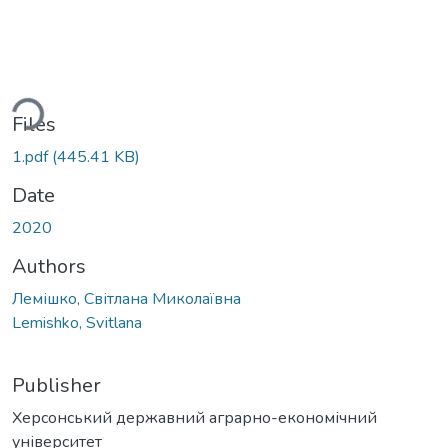
Loading...
Files
1.pdf
(445.41 KB)
Date
2020
Authors
Лемішко, Світлана Миколаївна
Lemishko, Svіtlana
Publisher
Херсонський державний аграрно-економічний
університет