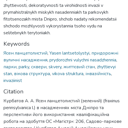
zhyttievosti, dekoratyvnosti ta virohidnosti invazii v
prymahistralnykh miskykh nasadenniakh ta parkovykh
fitotsenozakh mista Dnipro, shchob nadaty rekomendatsii
shchodo mozhlyvosti vykorystannia tsoho vydu na
selitebnykh terytoriiakh.
Keywords
Ясен ланцетолистий
,
Yasen lantsetolystyi
,
придорожні
вуличні насадження
,
prydorozhni vulychni nasadzhennia
,
парки
,
parky
,
сквери
,
skvery
,
життєвий стан
,
zhyttievyi
stan
,
вікова структура
,
vikova struktura
,
інвазійність
,
invaziinist
Citation
Курбатов А. А. Ясен ланцетолистий (зелений) (fraxinus
pennsylvanica l.) в насадженнях міста Дніпро та
перспективи його використання: кваліфікаційна
робота на здобуття ОС «Магістр»: 206, Садово-паркове