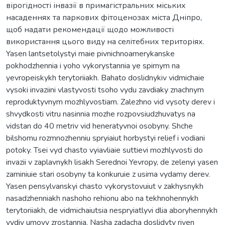
вірогідності інвазії в примагістральних міських
насаденнях та паркових фітоценозах міста Дніпро,
щоб надати рекомендації щодо можливості
використання цього виду на селітебних територіях.
Yasen lantsetolystyi maie pivnichnoamerykanske
pokhodzhennia i yoho vykorystannia ye spirnym na
yevropeiskykh terytoriiakh. Bahato doslidnykiv vidmichaie
vysoki invaziini vlastyvosti tsoho vydu zavdiaky znachnym
reproduktyvnym mozhlyvostiam. Zalezhno vid vysoty derev i
shvydkosti vitru nasinnia mozhe rozpovsiudzhuvatys na
vidstan do 40 metriv vid heneratyvnoi osobyny. Shche
bilshomu rozmnozhenniu spryiaiut horbystyi relief i vodiani
potoky. Tsei vyd chasto vyiavliaie suttievi mozhlyvosti do
invazii v zaplavnykh lisakh Serednoi Yevropy, de zelenyi yasen
zaminiuie stari osobyny ta konkuruie z usima vydamy derev.
Yasen pensylvanskyi chasto vykorystovuiut v zakhysnykh
nasadzhenniakh nashoho rehionu abo na tekhnohennykh
terytoriiakh, de vidmichaiutsia nespryiatlyvi dlia aboryhennykh
vydiv umovy zrostannia. Nasha zadacha doslidyty riven