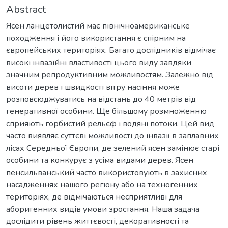
Abstract
Ясен ланцетолистий має північноамериканське
походження і його використання є спірним на
європейських територіях. Багато дослідників відмічає
високі інвазійні властивості цього виду завдяки
значним репродуктивним можливостям. Залежно від
висоти дерев і швидкості вітру насіння може
розповсюджуватись на відстань до 40 метрів від
генеративної особини. Ще більшому розмноженню
сприяють горбистий рельєф і водяні потоки. Цей вид
часто виявляє суттєві можливості до інвазії в заплавних
лісах Середньої Європи, де зелений ясен замінює старі
особини та конкурує з усіма видами дерев. Ясен
пенсильванський часто використовують в захисних
насадженнях нашого регіону або на техногенних
територіях, де відмічаються несприятливі для
аборигенних видів умови зростання. Наша задача
дослідити рівень життєвості, декоративності та