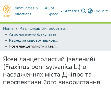
Communities &
All of
Statistics
Log In
Collections
DSpace
Home
Кваліфікаційні роботи здобувачів вищої освіти
Агрономічний факультет
Кафедра садово-паркового мистецтва та ландшафтного дизайну. Магістри
Ясен ланцетолистий (зелений) (Fraxinus pennsylvanica L.) в насадженнях міста Дніпро та перспективи його використання
Ясен ланцетолистий (зелений)
(Fraxinus pennsylvanica L.) в
насадженнях міста Дніпро та
перспективи його використання