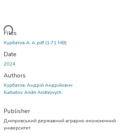
ding...
Files
Курбатов А. А..pdf
(1.71 MB)
Date
2024
Authors
Курбатов, Андрій Андрійович
Kurbatov, Andrii Andriiovych
Publisher
Дніпровський державний аграрно-економічний
університет