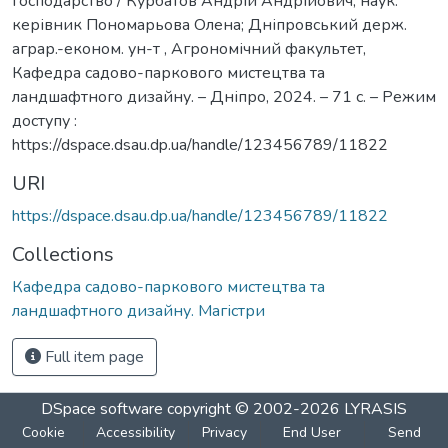
господарство / Курбатов Андрій Андрійович; наук.
керівник Пономарьова Олена; Дніпровський держ.
аграр.-економ. ун-т , Агрономічний факультет,
Кафедра садово-паркового мистецтва та
ландшафтного дизайну. – Дніпро, 2024. – 71 с. – Режим
доступу :
https://dspace.dsau.dp.ua/handle/123456789/11822
URI
https://dspace.dsau.dp.ua/handle/123456789/11822
Collections
Кафедра садово-паркового мистецтва та
ландшафтного дизайну. Магістри
Full item page
DSpace software
copyright © 2002-2026
LYRASIS
Cookie
Accessibility
Privacy
End User
Send