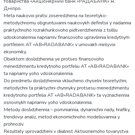
товариства «Акціонерний банк «РАДАБАНК» м.
Дніпро.
Meta naukovoi pratsi zoseredzhena na teoretyko-
metodychnomu obgruntuvanni naukovykh definitsii y nadannia
praktychnoho rozrakhunkovoho pidtverdzhennia z tsilliu
udoskonalennia napriamiv finansovoho upravlinnia kredytnym
portfelem AT «AB«RADABANK» v umovakh minlyvoi
ekonomiky.
Obiektom doslidzhennia ye protses finansovoho
menedzhmentu kredytnoho portfeliu AT «AB«RADABANK»
ta napriamy yoho vdoskonalennia.
Do predmetu doslidzhennia vkliucheno chyselni teoretychni,
metodychni ta praktychni chynnyky protsesu menedzhmentu
kredytnoho portfelia AT «AB«RADABANK» ta vyznachennia
osnovnykh napriamiv yoho vdoskonalennia.
Metody doslidzhennia – porivniannia, dynamichni riady, hrafiky,
trendovyi analiz, metod ekonomichnoho modeliuvannia y
prohnoziv.
Rezultaty vprovadzheni v diialnist Aktsionernoho tovarystva