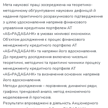
Мета наукової праці зосереджена на теоретико-
методичному обґрунтуванні наукових дефініцій й
надання практичного розрахункового підтвердження
з ціллю удосконалення напрямів фінансового
управління кредитним портфелем АТ
«АБ«РАДАБАНК» в умовах мінливої економіки.
Об’єктом дослідження є процес фінансового
менеджменту кредитного портфелю АТ
«АБ«РАДАБАНК» та напрями його вдосконалення.
До предмету дослідження включено чисельні
теоретичні, методичні та практичні чинники процесу
менеджменту кредитного портфеля АТ
«АБ«РАДАБАНК» та визначення основних напрямів
його вдосконалення.
Методи дослідження – порівняння, динамічні ряди,
графіки, трендовий аналіз, метод економічного
моделювання й прогнозів.
Результати впроваджені в діяльність Акціонерного