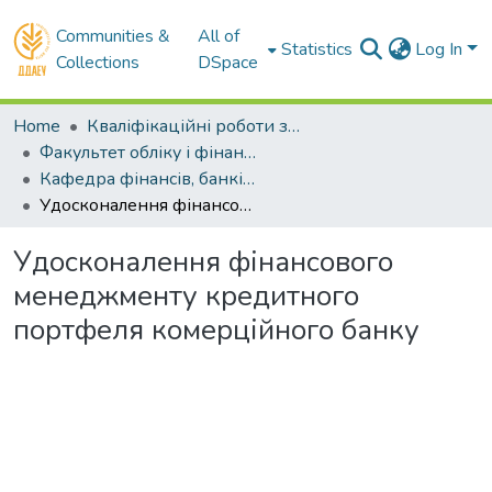
Communities &
All of
Statistics
Log In
Collections
DSpace
Home
Кваліфікаційні роботи здобувачів вищої освіти
Факультет обліку і фінансів
Кафедра фінансів, банківської справи та страхування . Магістри
Удосконалення фінансового менеджменту кредитного портфеля комерційного банку
Удосконалення фінансового
менеджменту кредитного
портфеля комерційного банку