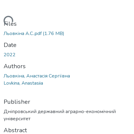
ding...
Files
Льовкіна А.С..pdf
(1.76 MB)
Date
2022
Authors
Льовкіна, Анастасія Сергіївна
Lovkina, Anastasiia
Publisher
Дніпровський державний аграрно-економічний
університет
Abstract