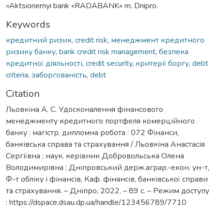
«Aktsionernyi bank «RADABANK» m. Dnipro.
Keywords
кредитний ризик
,
credit risk
,
менеджмент кредитного
ризику банку
,
bank credit risk management
,
безпека
кредитної діяльності
,
credit security
,
критерії боргу
,
debt
criteria
,
заборгованість
,
debt
Citation
Льовкіна А. С. Удосконалення фінансового
менеджменту кредитного портфеля комерційного
банку : магістр. дипломна робота : 072 Фінанси,
банківська справа та страхування / Льовкіна Анастасія
Сергіївна ; наук. керівник Добровольська Олена
Володимирівна ; Дніпровський держ.аграр.-екон. ун-т,
Ф-т обліку і фінансів, Каф. фінансів, банківської справи
та страхування. – Дніпро, 2022. – 89 с. – Режим доступу
: https://dspace.dsau.dp.ua/handle/123456789/7710