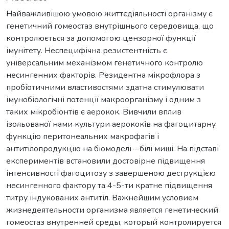
Найважливішою умовою життєдіяльності організму є
генетичний гомеостаз внутрішнього середовища, що
контролюється за допомогою цензорної функції
імунітету. Неспецифічна резистентність є
універсальним механізмом генетичного контролю
несингенних факторів. Резидентна мікрофлора з
пробіотичними властивостями здатна стимулювати
імунобіологічні потенції макроорганізму і одним з
таких мікробіонтів є аерокок. Вивчили вплив
ізольованої нами культури аерококів на фагоцитарну
функцію перитонеальних макрофагів і
антитілопродукцію на біомоделі – білі миші. На підставі
експериментів встановили достовірне підвищення
інтенсивності фагоцитозу з завершеною деструкцією
несингенного фактору та 4-5-ти кратне підвищення
титру індукованих антитіл. Важнейшим условием
жизнедеятельности организма является генетический
гомеостаз внутренней среды, который контролируется