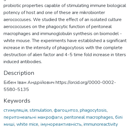
probiotic properties capable of stimulating immune biological
potency of host and one of these are mikrobionter
aerococcuses. We studied the effect of an isolated culture
aerococcuses on the phagocytic function of peritoneal
macrophages and immunoglobulin synthesis on biomodel -
white mouse. The experiments have established a significant
increase in the intensity of phagocytosis with the complete
destruction of alien factor and 4-5 time fold increase in titers
induced antibodies.
Description
Бібен Іван Андрійович https://orcid.org/0000-0002-
5580-5135
Keywords
стимуляція
,
stimulation
,
фагоцитоз
,
phagocytosis
,
перитонеальні макрофаги
,
peritoneal macrophages
,
білі
миші
,
white mice
,
імунореактивність
,
immunoreactivity