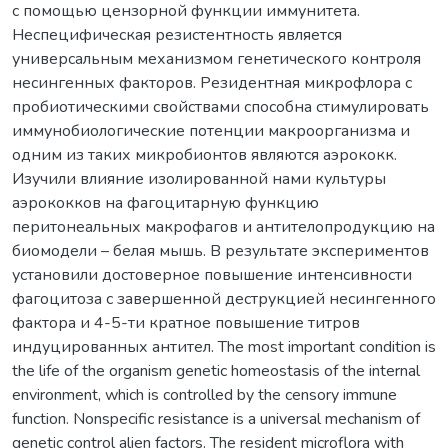
с помощью цензорной функции иммунитета.
Неспецифическая резистентность является
универсальным механизмом генетического контроля
несингенных факторов. Резидентная микрофлора с
пробиотическими свойствами способна стимулировать
иммунобиологические потенции макроорганизма и
одним из таких микробионтов являются аэрококк.
Изучили влияние изолированной нами культуры
аэрококков на фагоцитарную функцию
перитонеальных макрофагов и антителопродукцию на
биомодели – белая мышь. В результате экспериментов
установили достоверное повышение интенсивности
фагоцитоза с завершенной деструкцией несингенного
фактора и 4-5-ти кратное повышение титров
индуцированных антител. The most important condition is
the life of the organism genetic homeostasis of the internal
environment, which is controlled by the censory immune
function. Nonspecific resistance is a universal mechanism of
genetic control alien factors. The resident microflora with