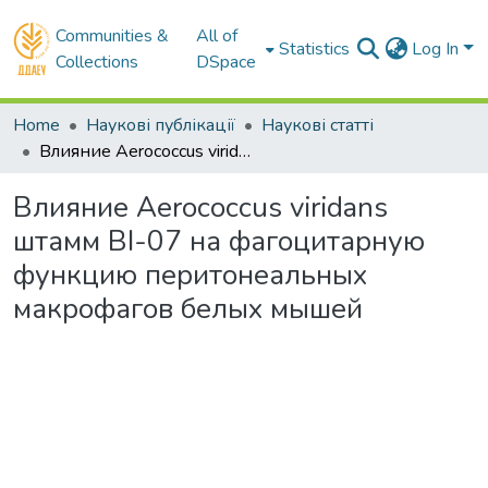
Communities &
All of
Statistics
Log In
Collections
DSpace
Home
Наукові публікації
Наукові статті
Влияние Aerococcus viridans штамм BI-07 на фагоцитарную функцию перитонеальных макрофагов белых мышей
Влияние Aerococcus viridans
штамм BI-07 на фагоцитарную
функцию перитонеальных
макрофагов белых мышей