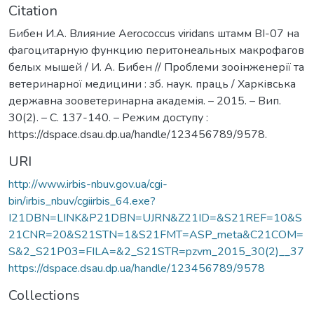
Citation
Бибен И.А. Влияние Aerococcus viridans штамм BI-07 на
фагоцитарную функцию перитонеальных макрофагов
белых мышей / И. А. Бибен // Проблеми зооінженерії та
ветеринарної медицини : зб. наук. праць / Харківська
державна зооветеринарна академія. – 2015. – Вип.
30(2). – С. 137-140. – Режим доступу :
https://dspace.dsau.dp.ua/handle/123456789/9578.
URI
http://www.irbis-nbuv.gov.ua/cgi-
bin/irbis_nbuv/cgiirbis_64.exe?
I21DBN=LINK&P21DBN=UJRN&Z21ID=&S21REF=10&S
21CNR=20&S21STN=1&S21FMT=ASP_meta&C21COM=
S&2_S21P03=FILA=&2_S21STR=pzvm_2015_30(2)__37
https://dspace.dsau.dp.ua/handle/123456789/9578
Collections