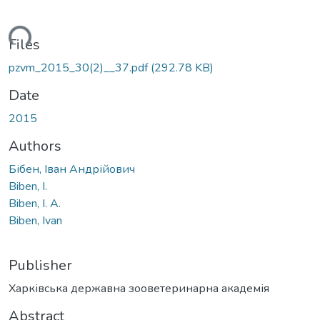
ding...
Files
pzvm_2015_30(2)__37.pdf
(292.78 KB)
Date
2015
Authors
Бібен, Іван Андрійович
Biben, I.
Biben, I. A.
Biben, Ivan
Publisher
Харківська державна зооветеринарна академія
Abstract