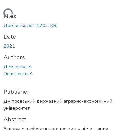
ading...
Files
Демченко.pdf
(120.2 KB)
Date
2021
Authors
Демченко, А.
Demchenko, A.
Publisher
Дніпровський державний аграрно-економічний
університет
Abstract
Запорукою ефективного розвитку вітчизняних