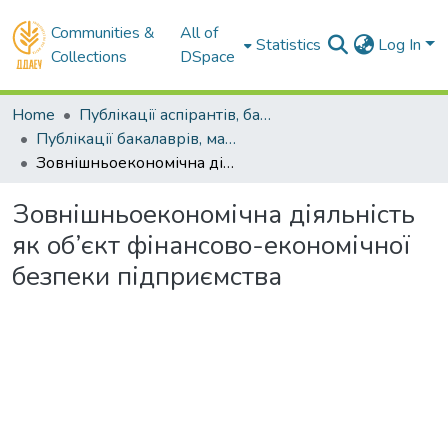
Communities &
All of
Statistics
Log In
Collections
DSpace
Home
Публікації аспірантів, бакалаврів, магістрів
Публікації бакалаврів, магістрів
Зовнішньоекономічна діяльність як об’єкт фінансово-економічної безпеки підприємства
Зовнішньоекономічна діяльність
як об’єкт фінансово-економічної
безпеки підприємства