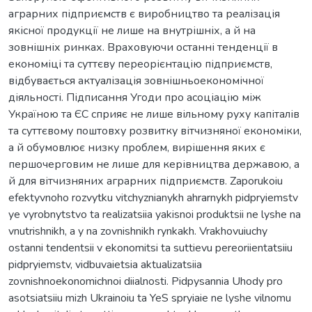
аграрних підприємств є виробництво та реалізація
якісної продукції не лише на внутрішніх, а й на
зовнішніх ринках. Враховуючи останні тенденції в
економіці та суттєву переорієнтацію підприємств,
відбувається актуалізація зовнішньоекономічної
діяльності. Підписання Угоди про асоціацію між
Україною та ЄС сприяє не лише вільному руху капіталів
та суттєвому поштовху розвитку вітчизняної економіки,
а й обумовлює низку проблем, вирішення яких є
першочерговим не лише для керівництва державою, а
й для вітчизняних аграрних підприємств. Zaporukoiu
efektyvnoho rozvytku vitchyznianykh ahrarnykh pidpryiemstv
ye vyrobnytstvo ta realizatsiia yakisnoi produktsii ne lyshe na
vnutrishnikh, a y na zovnishnikh rynkakh. Vrakhovuiuchy
ostanni tendentsii v ekonomitsi ta suttievu pereoriientatsiiu
pidpryiemstv, vidbuvaietsia aktualizatsiia
zovnishnoekonomichnoi diialnosti. Pidpysannia Uhody pro
asotsiatsiiu mizh Ukrainoiu ta YeS spryiaie ne lyshe vilnomu