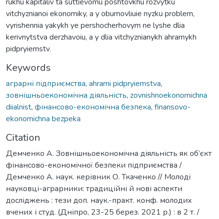
rukhu kapitaliv ta suttievomu poshtovkhu rozvytku
vitchyznianoi ekonomiky, a y obumovliuie nyzku problem,
vyrishennia yakykh ye pershocherhovym ne lyshe dlia
kerivnytstva derzhavoiu, a y dlia vitchyznianykh ahrarnykh
pidpryiemstv.
Keywords
аграрні підприємства
,
ahrarni pidpryiemstva
,
зовнішньоекономічна діяльність
,
zovnishnoekonomichna
diialnist
,
фінансово-економічна безпека
,
finansovo-
ekonomichna bezpeka
Citation
Демченко А. Зовнішньоекономічна діяльність як об’єкт
фінансово-економічної безпеки підприємства /
Демченко А. наук. керівник О. Ткаченко // Молоді
науковці-аграрники: традиційні й нові аспекти
досліджень : тези доп. наук.-практ. конф. молодих
вчених і студ. (Дніпро, 23-25 берез. 2021 р.) : в 2 т. /