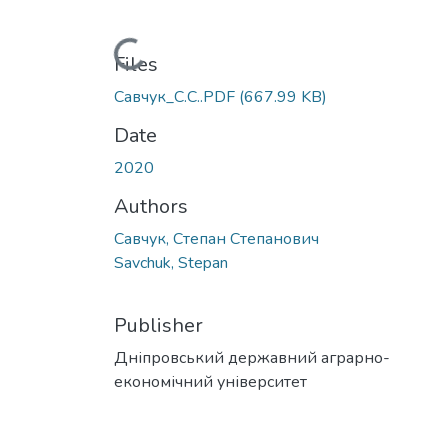
Loading...
Files
Савчук_С.С..PDF
(667.99 KB)
Date
2020
Authors
Савчук, Степан Степанович
Savchuk, Stepan
Publisher
Дніпровський державний аграрно-
економічний університет