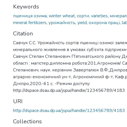
Keywords
пшениця озима
,
winter wheat
,
сорти
,
varieties
,
мінерал
mineral fertilizers
,
урожайність
,
yield
,
охорона праці
,
la
Citation
Савчук С.С. Урожайність сортів пшениці озимої зале
мінерального живлення в умовах суб’єкта підприємн
Савчук Степан Степанович П’ятихатського району Д
області : магістер.дипломна робота:201,Агрономія/ С
Степанович; наук. керівник Заверталюк В.Ф.;Дніпро
аграрно-економічний ун-т, Агрономічний ф-т, Каф.р
Дніпро,2020.-61 с. -Режим доступу:
http://dspace.dsau.dp.ua/jspui/handle/123456789/4183
URI
http://dspace.dsau.dp.ua/jspui/handle/123456789/4183
Collections