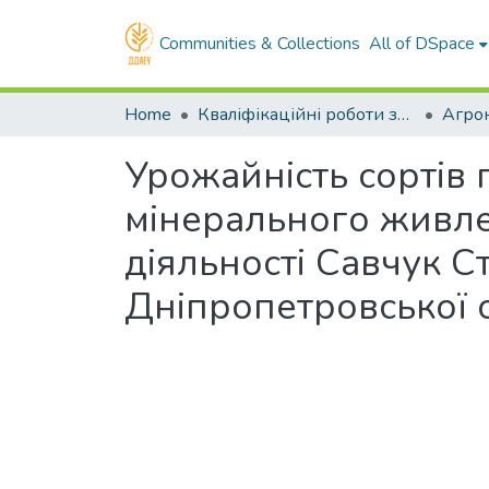
Communities & Collections
All of DSpace
Home
Кваліфікаційні роботи здобувачів вищої освіти
Агро
Урожайність сортів 
мінерального живле
діяльності Савчук 
Дніпропетровської 