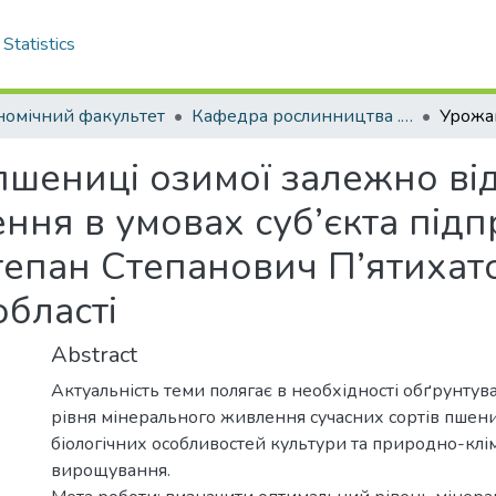
Statistics
номічний факультет
Кафедра рослинництва . Магістри
пшениці озимої залежно від
ння в умовах суб’єкта під
Степан Степанович П’ятихат
області
Abstract
Актуальність теми полягає в необхідності обґрунту
рівня мінерального живлення сучасних сортів пшени
біологічних особливостей культури та природно-кл
вирощування.