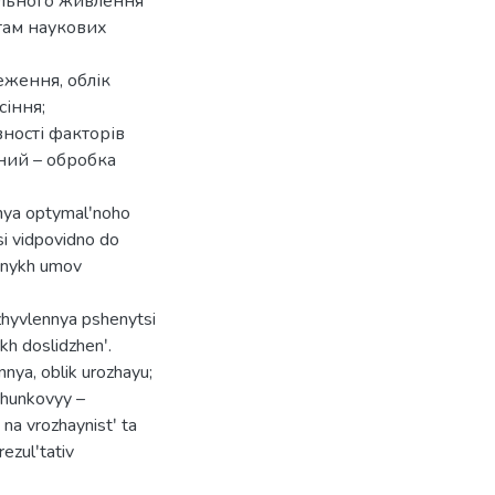
ального живлення
там наукових
еження, облік
сіння;
ності факторів
чний – обробка
nnya optymalʹnoho
si vidpovidno do
chnykh umov
zhyvlennya pshenytsi
kh doslidzhenʹ.
nya, oblik urozhayu;
akhunkovyy –
na vrozhaynistʹ ta
ezulʹtativ