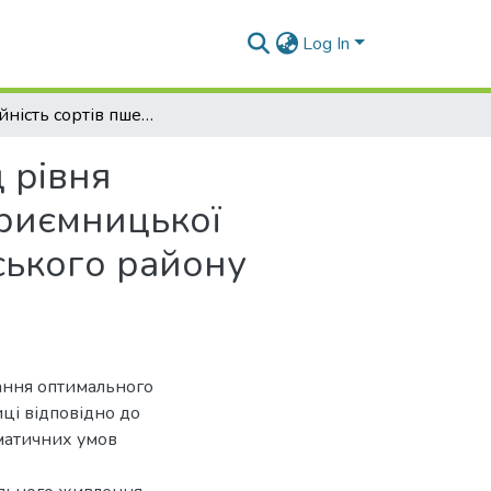
Log In
Урожайність сортів пшениці озимої залежно від рівня мінерального живлення в умовах суб’єкта підприємницької діяльності Савчук Степан Степанович П’ятихатського району Дніпропетровської області
 рівня
приємницької
ського району
вання оптимального
ці відповідно до
іматичних умов