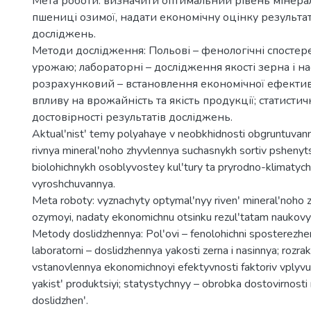
Мета роботи: визначити оптимальний рівень мінер
пшениці озимої, надати економічну оцінку результа
досліджень.
Методи дослідження: Польові – фенологічні спостер
урожаю; лабораторні – дослідження якості зерна і на
розрахунковий – встановлення економічної ефектив
впливу на врожайність та якість продукції; статисти
достовірності результатів досліджень.
Aktualʹnistʹ temy polyahaye v neobkhidnosti obgruntuva
rivnya mineralʹnoho zhyvlennya suchasnykh sortiv pshenyt
biolohichnykh osoblyvostey kulʹtury ta pryrodno-klimaty
vyroshchuvannya.
Meta roboty: vyznachyty optymalʹnyy rivenʹ mineralʹnoho 
ozymoyi, nadaty ekonomichnu otsinku rezulʹtatam naukovy
Metody doslidzhennya: Polʹovi – fenolohichni sposterezhen
laboratorni – doslidzhennya yakosti zerna i nasinnya; rozr
vstanovlennya ekonomichnoyi efektyvnosti faktoriv vplyvu 
yakistʹ produktsiyi; statystychnyy – obrobka dostovirnosti r
doslidzhenʹ.