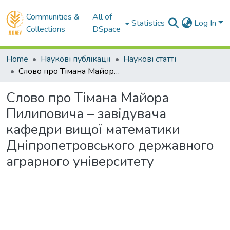
Communities &
All of
Statistics
Log In
Collections
DSpace
Home
Наукові публікації
Наукові статті
Слово про Тімана Майора Пилиповича – завідувача кафедри вищої математики Дніпропетровського державного аграрного університету
Слово про Тімана Майора
Пилиповича – завідувача
кафедри вищої математики
Дніпропетровського державного
аграрного університету