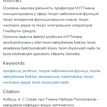
Abstract
Основна наукова діяльність професора М.П.Тімана
сконцентрована у сфері теорії наближення функцій,
теорії вкладення функціональних класів, теорії
числових рядів та теорії інтегральних операторів
Гільберта-Шмідта.
Osnovna naukova diialnist profesora M.P.Timana
skontsentrovana u sferi teorii nablyzhennia funktsii, teorii
vkladennia funktsionalnykh klasiv, teorii chyslovykh riadiv ta
teorii intehralnykh operatoriv Hilberta-Shmidta.
Keywords
професор
,
profesor
,
теорія наближення функції
,
teoriia
nablyzhennia funktsii
,
математика
,
matematyka
,
теорії
числових рядів
,
teorii chyslovykh riadiv
Citation
Кобець А. С. Слово про Тімана Майора Пилиповича –
завідувача кафедри вищої математики