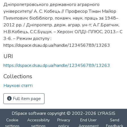
Дніпропетровського державного аграрного
університету/ А. С. Кобець // Професор Тіман Майор
Пилипович: біобібліогр. покажч. наук. праць за 1948–
2012 рр. / Дніпропетр. держ. аграр. ун-т; А.Г.Братчик,
Н.В.Кобець, С.С.Бущук. – Херсон: ОЛДІ-ПЛЮС, 2013.– С
3-6. – Режим доступу :
https://dspace.dsau.dp.ua/handle/123456789/13263
URI
https://dspace.dsau.dp.ua/handle/123456789/13263
Collections
Наукові статті
Full item page
DSpace software
copyright © 2002-2026
LYRASIS
Cookie
Accessibility
Privacy
End User
Send
settings
settings
policy
Agreement
Feedback