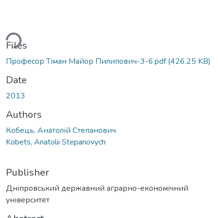
ding...
Files
Професор Тіман Майор Пилипович-3-6.pdf
(426.25 KB)
Date
2013
Authors
Кобець, Анатолій Степанович
Kobets, Anatolii Stepanovych
Publisher
Дніпровський державний аграрно-економічний
університет