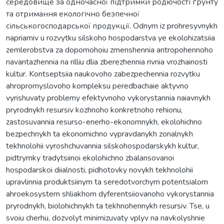
середовище за одночасної підтримки родючості ґрунту
та отримання екологічно безпечної
сільськогосподарської продукції. Odnym iz prohresyvnykh
napriamiv u rozvytku silskoho hospodarstva ye ekolohizatsiia
zemlerobstva za dopomohoiu zmenshennia antropohennoho
navantazhennia na rilliu dlia zberezhennia rivnia vrozhainosti
kultur. Kontseptsiia naukovoho zabezpechennia rozvytku
ahropromyslovoho kompleksu peredbachaie aktyvno
vyrishuvaty problemy efektyvnoho vykorystannia naiavnykh
pryrodnykh resursiv kozhnoho konkretnoho rehionu,
zastosuvannia resurso-enerho-ekonomnykh, ekolohichno
bezpechnykh ta ekonomichno vypravdanykh zonalnykh
tekhnolohii vyroshchuvannia silskohospodarskykh kultur,
pidtrymky tradytsiinoi ekolohichno zbalansovanoi
hospodarskoi diialnosti, pidhotovky novykh tekhnolohii
upravlinnia produktsiinym ta seredotvorchym potentsialom
ahroekosystem shliakhom dyferentsiiovanoho vykorystannia
pryrodnykh, biolohichnykh ta tekhnohennykh resursiv. Tse, u
svoiu cherhu, dozvolyt minimizuvaty vplyv na navkolyshnie