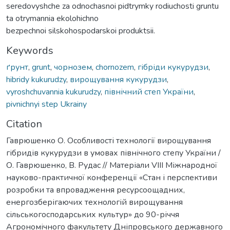
seredovyshche za odnochasnoi pidtrymky rodiuchosti gruntu
ta otrymannia ekolohichno
bezpechnoi silskohospodarskoi produktsii.
Keywords
ґрунт
,
grunt
,
чорнозем
,
chornozem
,
гібріди кукурудзи
,
hibridy kukurudzy
,
вирощування кукурудзи
,
vyroshchuvannia kukurudzy
,
північний степ України
,
pivnichnyi step Ukrainy
Citation
Гаврюшенко О. Особливості технології вирощування
гібридів кукурудзи в умовах північного степу України /
О. Гаврюшенко, В. Рудас // Матеріали VІІІ Міжнародної
науково-практичної конференції «Стан і перспективи
розробки та впровадження ресурсоощадних,
енергозберігаючих технологій вирощування
сільськогосподарських культур» до 90-річчя
Агрономічного факультету Дніпровського державного