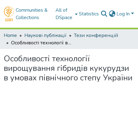
Communities &
All of
Statistics
Log In
Collections
DSpace
Home
Наукові публікації
Тези конференцій
Особливості технології вирощування гібридів кукурудзи в умовах північного степу України
Особливості технології
вирощування гібридів кукурудзи
в умовах північного степу України