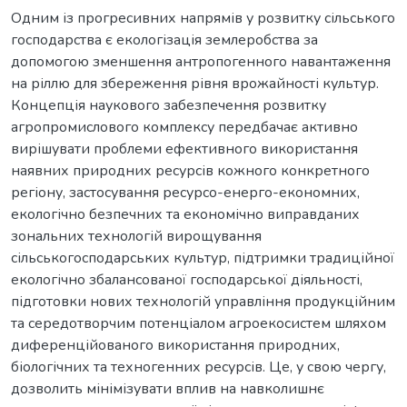
Одним із прогресивних напрямів у розвитку сільського
господарства є екологізація землеробства за
допомогою зменшення антропогенного навантаження
на ріллю для збереження рівня врожайності культур.
Концепція наукового забезпечення розвитку
агропромислового комплексу передбачає активно
вирішувати проблеми ефективного використання
наявних природних ресурсів кожного конкретного
регіону, застосування ресурсо-енерго-економних,
екологічно безпечних та економічно виправданих
зональних технологій вирощування
сільськогосподарських культур, підтримки традиційної
екологічно збалансованої господарської діяльності,
підготовки нових технологій управління продукційним
та середотворчим потенціалом агроекосистем шляхом
диференційованого використання природних,
біологічних та техногенних ресурсів. Це, у свою чергу,
дозволить мінімізувати вплив на навколишнє