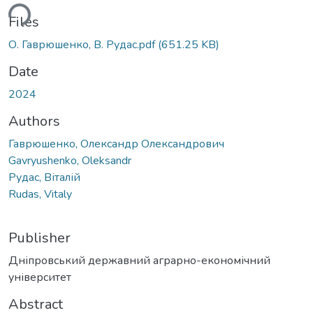
ding...
Files
О. Гаврюшенко, В. Рудас.pdf
(651.25 KB)
Date
2024
Authors
Гаврюшенко, Олександр Олександрович
Gavryushenko, Oleksandr
Рудас, Віталій
Rudas, Vitaly
Publisher
Дніпровський державний аграрно-економічний
університет
Abstract