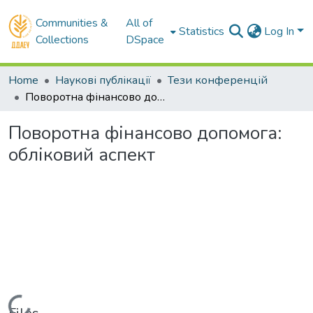
Communities &
All of
Statistics
Log In
Collections
DSpace
Home
Наукові публікації
Тези конференцій
Поворотна фінансово допомога: обліковий аспект
Поворотна фінансово допомога:
обліковий аспект
Loading...