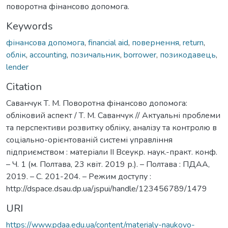
поворотна фінансово допомога.
Keywords
фінансова допомога
,
financial aid
,
повернення
,
return
,
облік
,
accounting
,
позичальник
,
borrower
,
позикодавець
,
lender
Citation
Саванчук Т. М. Поворотна фінансово допомога:
обліковий аспект / Т. М. Саванчук // Актуальні проблеми
та перспективи розвитку обліку, аналізу та контролю в
соціально-орієнтованій системі управління
підприємством : матеріали ІІ Всеукр. наук.-практ. конф.
– Ч. 1 (м. Полтава, 23 квіт. 2019 р.). – Полтава : ПДАА,
2019. – С. 201-204. – Режим доступу :
http://dspace.dsau.dp.ua/jspui/handle/123456789/1479
URI
https://www.pdaa.edu.ua/content/materialy-naukovo-