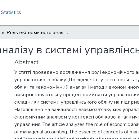
Statistics
Роль економічного аналізу в системі управлінського обліку
налізу в системі управлінс
Abstract
У статті проведено дослідження ролі економічного ан
управлінського обліку. Досліджено сутність понять 
облік» та «економічний аналіз» і методи економічного
використовуються у процесі прийняття управлінськ
складники системи управлінського обліку на підприє
Наголошено на важливості взаємозв’язку між управл
економічним аналізом у контексті обліково-аналіти
управління. The article analyzes the role of economic ana
of managerial accounting. The essence of concepts of man