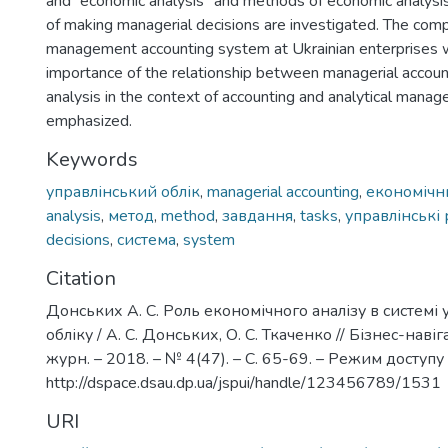
and “economic analysis” and methods of economic analysis
of making managerial decisions are investigated. The com
management accounting system at Ukrainian enterprises 
importance of the relationship between managerial accou
analysis in the context of accounting and analytical mana
emphasized.
Keywords
управлінський облік
,
managerial accounting
,
економічн
analysis
,
метод
,
method
,
завдання
,
tasks
,
управлінські
decisions
,
система
,
system
Citation
Донських А. С. Роль економічного аналізу в системі 
обліку / А. С. Донських, О. С. Ткаченко // Бізнес-навіг
журн. – 2018. – № 4(47). – С. 65-69. – Режим доступу 
http://dspace.dsau.dp.ua/jspui/handle/123456789/1531
URI