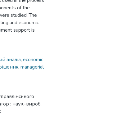
 used in the process
ponents of the
were studied. The
nting and economic
gement support is
ий аналіз
,
economic
 рішення
,
managerial
управлінського
атор : наук.-вироб.
: