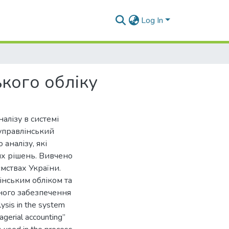
Log In
ького обліку
алізу в системі
«управлінський
 аналізу, які
их рішень. Вивчено
мствах України.
інським обліком та
чного забезпечення
lysis in the system
agerial accounting”