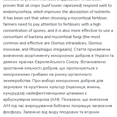
proven that oil crops (sunf lower, rapeseed) respond well to
endomycorrhiza, which improves the absorption of nutrients.
It has been set that when choosing a mycorrhizal fertiliser,
farmers need to pay attention to fertilisers with a high
concentration of spores, and it is also more effective to use a
consortium of bacteria and mycorrhizal fungi (the most
common and effective are Glomus intraradices, Glomus
mosseae, and Rhizophagus irregularis). Стаття присвячена
вивченню асортименту мікоризних добрив в Україні та
деяких країнах Європейського Союзу. Встановлено
зростання кількості добрив, що пропонуються з
мікоризними грибами на ринку органічного
землеробства. При виборі мікоризних добрив для
зернових та круп'яних культур (пшениця, ячмінь,
кукурудза) найефективнішими штамами є
арбускулярна мікориза (АМ). Показано, що внесення
АМ під час вирощування бобових покращує засвоєння
фосфору. Залежно від виду плодових та ягідних