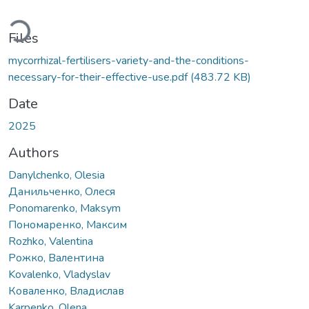
Loading...
Files
mycorrhizal-fertilisers-variety-and-the-conditions-
necessary-for-their-effective-use.pdf
(483.72 KB)
Date
2025
Authors
Danylchenko, Olesia
Данильченко, Олеся
Ponomarenko, Maksym
Пономаренко, Максим
Rozhko, Valentina
Рожко, Валентина
Kovalenko, Vladyslav
Коваленко, Владислав
Karpenko, Olena