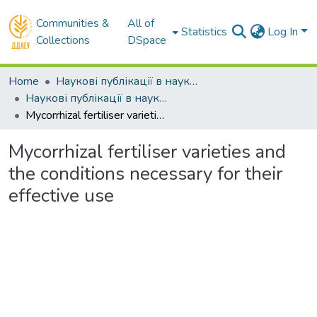
Communities &
All of
Statistics
Log In
Collections
DSpace
Home
Наукові публікації в наукометричних базах Scopus та Web of Science
Наукові публікації в наукометричній базі Web of Science
Mycorrhizal fertiliser varieties and the conditions necessary for their effective use
Mycorrhizal fertiliser varieties and
the conditions necessary for their
effective use