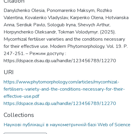
Citation
Danylchenko Olesia, Ponomarenko Maksym, Rozhko
Valentina, Kovalenko Vladyslav, Karpenko Olena, Hotvianska
Anna, Serdiuk Pavlo, Sologub Iryna, Shevych Arthur,
Horpynchenko Oleksandr, Tokman Volodymyr. (2025).
Mycorrhizal fertiliser varieties and the conditions necessary
for their effective use. Modern Phytomorphology. Vol. 19. Р.
247-251. – Режим доступу :
https://dspace.dsau.dp.ua/handle/123456789/12270
URI
https://www.phytomorphology.com/articles/mycorrhizal-
fertilisers-variety-and-the-conditions-necessary-for-their-
effective-use.pdf
https://dspace.dsau.dp.ua/handle/123456789/12270
Collections
Наукові публікації в наукометричній базі Web of Science