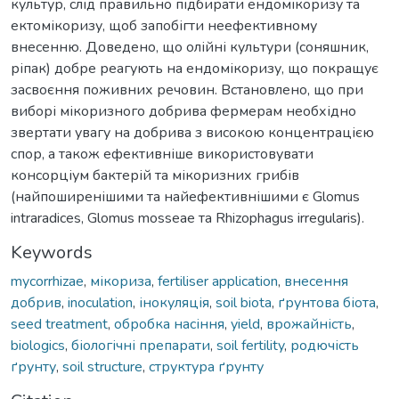
культур, слід правильно підбирати ендомікоризу та
ектомікоризу, щоб запобігти неефективному
внесенню. Доведено, що олійні культури (соняшник,
ріпак) добре реагують на ендомікоризу, що покращує
засвоєння поживних речовин. Встановлено, що при
виборі мікоризного добрива фермерам необхідно
звертати увагу на добрива з високою концентрацією
спор, а також ефективніше використовувати
консорціум бактерій та мікоризних грибів
(найпоширенішими та найефективнішими є Glomus
intraradices, Glomus mosseae та Rhizophagus irregularis).
Keywords
mycorrhizae
,
мікориза
,
fertiliser application
,
внесення
добрив
,
inoculation
,
інокуляція
,
soil biota
,
ґрунтова біота
,
seed treatment
,
обробка насіння
,
yield
,
врожайність
,
biologics
,
біологічні препарати
,
soil fertility
,
родючість
ґрунту
,
soil structure
,
структура ґрунту