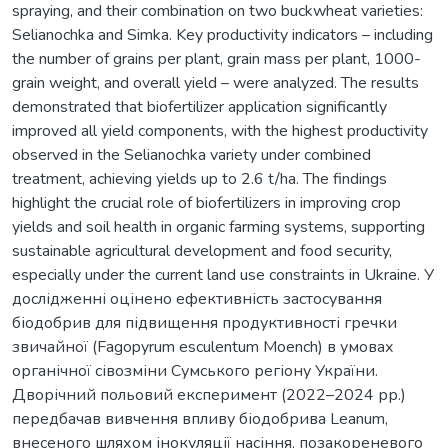
spraying, and their combination on two buckwheat varieties:
Selianochka and Simka. Key productivity indicators – including
the number of grains per plant, grain mass per plant, 1000-
grain weight, and overall yield – were analyzed. The results
demonstrated that biofertilizer application significantly
improved all yield components, with the highest productivity
observed in the Selianochka variety under combined
treatment, achieving yields up to 2.6 t/ha. The findings
highlight the crucial role of biofertilizers in improving crop
yields and soil health in organic farming systems, supporting
sustainable agricultural development and food security,
especially under the current land use constraints in Ukraine. У
дослідженні оцінено ефективність застосування
біодобрив для підвищення продуктивності гречки
звичайної (Fagopyrum esculentum Moench) в умовах
органічної сівозміни Сумського регіону України.
Дворічний польовий експеримент (2022–2024 рр.)
передбачав вивчення впливу біодобрива Leanum,
внесеного шляхом інокуляції насіння, позакореневого