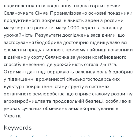
підживлення та їх поєднання, на два сорти гречки:
Селянoчка та Сімка. Проаналізовано основні показники
продуктивності, зокрема: кількість зерен з рослини,
масу зерна з рослини, масу 1000 зерен та загальну
урожайність. Результати досліджень засвідчили, що
застосування біодобрива достовірно підвищувало всі
елементи продуктивності, причому найвищі показники
відмічено у сорту Селянoчка за умови комбінованого
способу внесення, де урожайність сягала 2,6 т/га.
Отримані дані підтверджують важливу роль біодобрив
у підвищенні врожайності сільськогосподарських
культур і покращенні стану ґрунту в системах
органічного землеробства, що сприяє сталому розвитку
агровиробництва та продовольчій безпеці, особливо в
умовах сучасних обмежень землекористування в
Україні.
Keywords