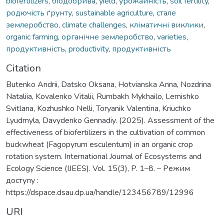
biofertilizers
,
біодобрива
,
yield
,
урожайність
,
soil fertility
,
родючість ґрунту
,
sustainable agriculture
,
сталe
землеробство
,
climate challenges
,
кліматичні виклики
,
organic farming
,
органічне землеробство
,
varieties
,
продуктивність
,
productivity
,
продуктивність
Citation
Butenko Andrii, Datsko Oksana, Hotvianska Anna, Nozdrina
Nataliia, Kovalenko Vitalii, Rumbakh Mykhailo, Lemishko
Svitlana, Kozhushko Nelli, Toryanik Valentina, Kriuchko
Lyudmyla, Davydenko Gennadiy. (2025). Assessment of the
effectiveness of biofertilizers in the cultivation of common
buckwheat (Fagopyrum esculentum) in an organic crop
rotation system. International Journal of Ecosystems and
Ecology Science (IJEES). Vol. 15(3), P. 1–8. – Режим
доступу :
https://dspace.dsau.dp.ua/handle/123456789/12996
URI