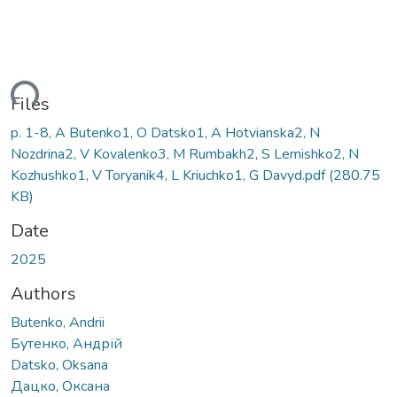
ding...
Files
p. 1-8, A Butenko1, O Datsko1, A Hotvianska2, N
Nozdrina2, V Kovalenko3, M Rumbakh2, S Lemishko2, N
Kozhushko1, V Toryanik4, L Kriuchko1, G Davyd.pdf
(280.75
KB)
Date
2025
Authors
Butenko, Andrii
Бутенко, Андрій
Datsko, Oksana
Дацко, Оксана