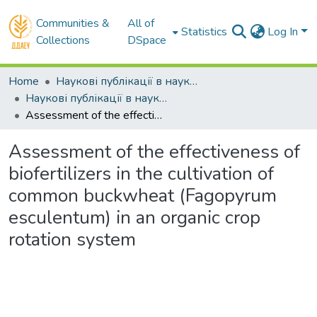
Communities &
All of
Statistics
Log In
Collections
DSpace
Home
Наукові публікації в наукометричних базах Scopus та Web of Science
Наукові публікації в наукометричній базі Scopus
Assessment of the effectiveness of biofertilizers in the cultivation of common buckwheat (Fagopyrum esculentum) in an organic crop rotation system
Assessment of the effectiveness of
biofertilizers in the cultivation of
common buckwheat (Fagopyrum
esculentum) in an organic crop
rotation system