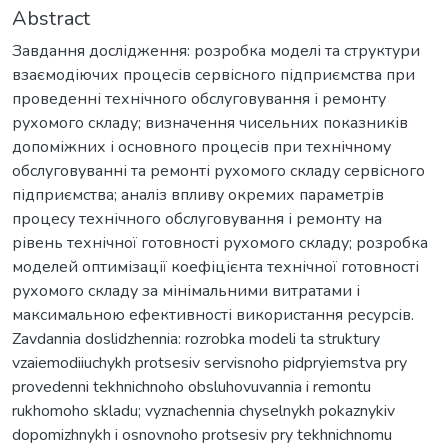
Abstract
Завдання дослідження: розробка моделі та структури
взаємодіючих процесів сервісного підприємства при
проведенні технічного обслуговування і ремонту
рухомого складу; визначення чисельних показників
допоміжних і основного процесів при технічному
обслуговуванні та ремонті рухомого складу сервісного
підприємства; аналіз впливу окремих параметрів
процесу технічного обслуговування і ремонту на
рівень технічної готовності рухомого складу; розробка
моделей оптимізації коефіцієнта технічної готовності
рухомого складу за мінімальними витратами і
максимальною ефективності використання ресурсів.
Zavdannia doslidzhennia: rozrobka modeli ta struktury
vzaiemodiiuchykh protsesiv servisnoho pidpryiemstva pry
provedenni tekhnichnoho obsluhovuvannia i remontu
rukhomoho skladu; vyznachennia chyselnykh pokaznykiv
dopomizhnykh i osnovnoho protsesiv pry tekhnichnomu