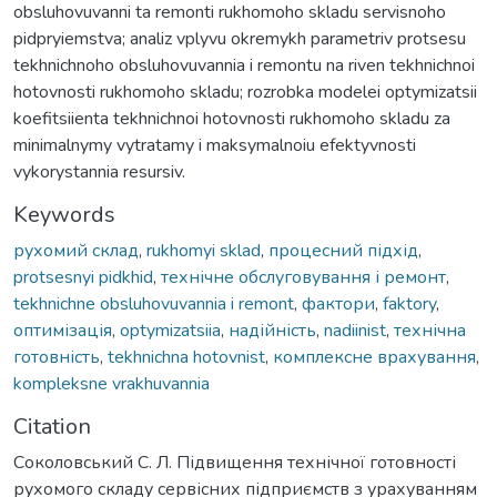
obsluhovuvanni ta remonti rukhomoho skladu servisnoho
pidpryiemstva; analiz vplyvu okremykh parametriv protsesu
tekhnichnoho obsluhovuvannia i remontu na riven tekhnichnoi
hotovnosti rukhomoho skladu; rozrobka modelei optymizatsii
koefitsiienta tekhnichnoi hotovnosti rukhomoho skladu za
minimalnymy vytratamy i maksymalnoiu efektyvnosti
vykorystannia resursiv.
Keywords
рухомий склад
,
rukhomyi sklad
,
процесний підхід
,
protsesnyi pidkhid
,
технічне обслуговування і ремонт
,
tekhnichne obsluhovuvannia i remont
,
фактори
,
faktory
,
оптимізація
,
optymizatsiia
,
надійність
,
nadiinist
,
технічна
готовність
,
tekhnichna hotovnist
,
комплексне врахування
,
kompleksne vrakhuvannia
Citation
Соколовський С. Л. Підвищення технічної готовності
рухомого складу сервісних підприємств з урахуванням