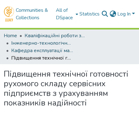
Communities &
All of
Statistics
Log In
Collections
DSpace
Home
Кваліфікаційні роботи здобувачів вищої освіти
Інженерно-технологічний факультет
Кафедра експлуатації машинно-тракторного парку . Магістри
Підвищення технічної готовності рухомого складу сервісних підприємств з урахуванням показників надійності
Підвищення технічної готовності
рухомого складу сервісних
підприємств з урахуванням
показників надійності