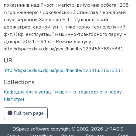
показників надійності : магістр. дипломна робота : 208
Агроінженерія / Соколовський Станіслав Леонідович ;
наук. керівник Харченко Б .Г. ; Дніпровський
держ.аграр.-економ. ун-т, Інженерно-технологічний
ф-т, Каф. експлуатації машинно-тракторного парку. –
Дніпро, 2021. – 91 с. – Режим доступу :
http://dspace.dsau.dp.ua/jspui/handle/123456789/5831
URI
http://dspace.dsau.dp.ua/jspui/handle/123456789/5831
Collections
Кафедра експлуатації машинно-тракторного парку .
Магістри
Full item page
DSpace software
copyright © 2002-2026
LYRASIS