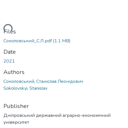
ding...
Files
Соколовський_С.Л..pdf
(1.1 MB)
Date
2021
Authors
Соколовський, Станіслав Леонідович
Sokolovskyi, Stanislav
Publisher
Дніпровський державний аграрно-економічний
університет