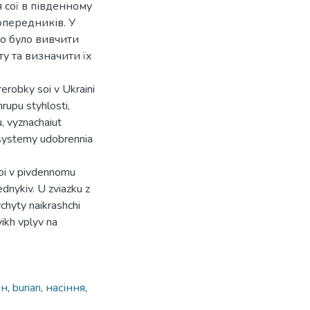
сої в південному
опередників. У
о було вивчити
у та визначити їх
erobky soi v Ukraini
rupu styhlosti,
, vyznachaiut
t systemy udobrennia
soi v pivdennomu
dnykiv. U zviazku z
chyty naikrashchi
ikh vplyv na
ян
,
burian
,
насіння
,