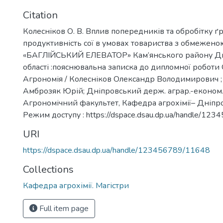
Citation
Колесніков О. В. Вплив попередників та обробітку ґ
продуктивність сої в умовах товариства з обмежено
«БАГЛІЙСЬКИЙ ЕЛЕВАТОР» Кам’янського району Дн
області :пояснювальна записка до дипломної роботи 
Агрономія / Колесніков Олександр Володимирович ;
Амброзяк Юрій; Дніпровський держ. аграр.-економ. 
Агрономічний факультет, Кафедра агрохімії– Дніпро, 
Режим доступу : https://dspace.dsau.dp.ua/handle/12
URI
https://dspace.dsau.dp.ua/handle/123456789/11648
Collections
Кафедра агрохімії. Магістри
Full item page