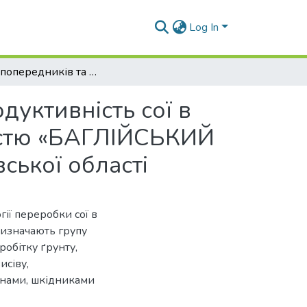
Log In
Вплив попередників та обробітку ґрунту на продуктивність сої в умовах товариства з обмеженою відповідальністю «БАГЛІЙСЬКИЙ ЕЛЕВАТОР» Кам’янського району Дніпропетровської області
дуктивність сої в
істю «БАГЛІЙСЬКИЙ
ької області
ії переробки сої в
 визначають групу
робітку ґрунту,
исіву,
янами, шкідниками