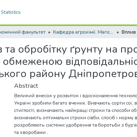
Statistics
номічний факультет
Кафедра агрохімії. Магістри
та обробітку ґрунту на про
 з обмеженою відповідальн
кого району Дніпропетровс
Abstract
Великий внесок у розвиток і вдосконалення технолог
Україні зробили багато вчених. Вивчають сорти сої,
стиглості, визначають найкращі строки та способи об
визначають оптимальні строки сівби, спосіб і норму в
розробляють системи удобрення та боротьби з бур’
та хворобами .