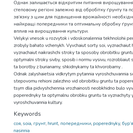
Однак залишається відкритим питання вирощування 
степовому регіоні залежно від обробітку ґрунту та п
зв’язку з цим для підвищення врожайності необхідн
найкращі попередники та оптимальну обробку ґрунт
вплив на вирощування культури.
Velykyi vnesok u rozvytok i vdoskonalennia tekhnolohii per
zrobyly bahato vchenykh. Vyvchaiut sorty soi, vyznachaiut h
vyznachaiut naikrashchi stroky ta sposoby obrobitku gruntu
optymalni stroky sivby, sposib i normu vysivu, rozrobliaiu
ta borotby z burianamy, shkidnykamy ta khvorobamy .
Odnak zalyshaietsia vidkrytym pytannia vyroshchuvannia 
stepovomu rehioni zalezhno vid obrobitku gruntu ta popere
tsym dlia pidvyshchennia vrozhainosti neobkhidno bulo vyv
poperednyky ta optymalnu obrobku gruntu ta vyznachyty y
vyroshchuvannia kultury.
Keywords
соя
,
soia
,
грунт
,
hrunt
,
попередники
,
poperednyky
,
бур’
nasinnia