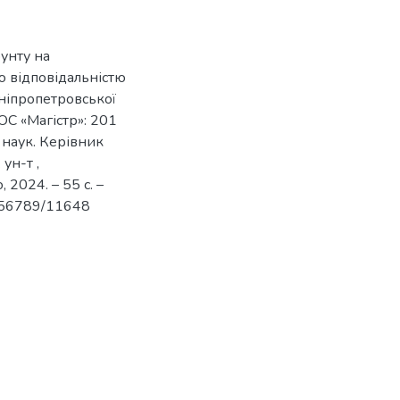
рунту на
ю відповідальністю
іпропетровської
ОС «Магістр»: 201
 наук. Керівник
ун-т ,
2024. – 55 с. –
3456789/11648