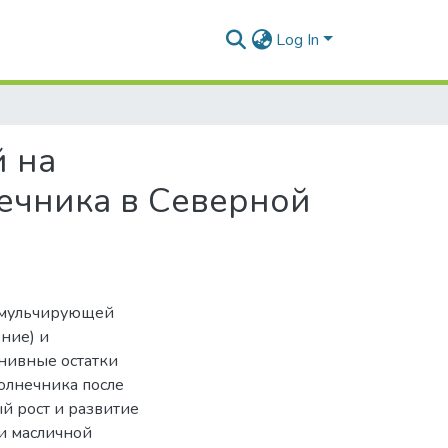
Log In
й на
ечника в Северной
 мульчирующей
ние) и
нивные остатки
олнечника после
й рост и развитие
и масличной