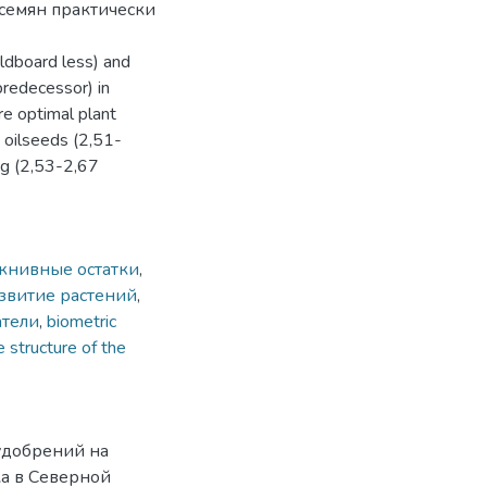
 семян практически
oldboard less) and
redecessor) in
e optimal plant
 oilseeds (2,51-
ng (2,53-2,67
жнивные остатки
,
азвитие растений
,
атели
,
biometric
 structure of the
удобрений на
а в Северной