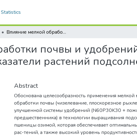
Statistics
Влияние мелкой обработки почвы и удобрений на биометрические показатели растений подсолнечника в Северной Степи Украины
работки почвы и удобрени
азатели растений подсолн
Abstract
Обоснована целесообразность применения мелкой
обработки почвы (чизелевание, плоскорезное рыхле
улучшенной системы удобрений (N60P30K30 + пож
предшественника) в технологии выращивания подс
пшеницы озимой, которая обеспечивает оптимальны
рас-тений, а также высокий уровень продуктивност