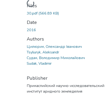
Loading...
Files
30.pdf
(566.89 KB)
Date
2016
Authors
Цилюрик, Олександр Іванович
Tsyliuryk, Аleksandr
Судак, Володимир Миколайович
Sudak, Vladimir
Publisher
Прикаспийский научно-исследовательский
институт аридного земледелия