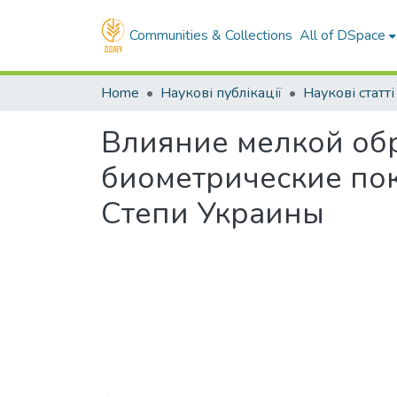
Communities & Collections
All of DSpace
Home
Наукові публікації
Наукові статті
Влияние мелкой об
биометрические пок
Степи Украины