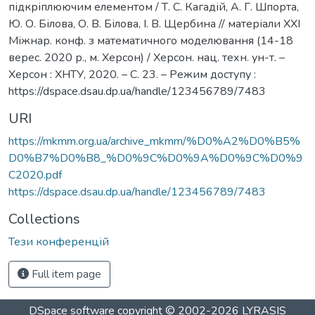
підкріплюючим елементом / Т. С. Кагадій, А. Г. Шпорта,
Ю. О. Білова, О. В. Білова, І. В. Щербина // матеріали XXІ
Міжнар. конф. з математичного моделювання (14-18
верес. 2020 р., м. Херсон) / Херсон. нац. техн. ун-т. –
Херсон : ХНТУ, 2020. – С. 23. – Режим доступу :
https://dspace.dsau.dp.ua/handle/123456789/7483
URI
https://mkmm.org.ua/archive_mkmm/%D0%A2%D0%B5%
D0%B7%D0%B8_%D0%9C%D0%9A%D0%9C%D0%9
C2020.pdf
https://dspace.dsau.dp.ua/handle/123456789/7483
Collections
Тези конференцій
Full item page
DSpace software
copyright © 2002-2026
LYRASIS