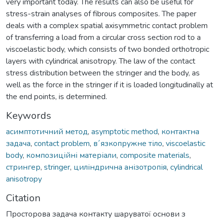
very important today. The results can also be useful for
stress-strain analyses of fibrous composites. The paper
deals with a complex spatial axisymmetric contact problem
of transferring a load from a circular cross section rod to a
viscoelastic body, which consists of two bonded orthotropic
layers with cylindrical anisotropy. The law of the contact
stress distribution between the stringer and the body, as
well as the force in the stringer if it is loaded longitudinally at
the end points, is determined.
Keywords
асимптотичний метод
,
asymptotic method
,
контактна
задача
,
contact problem
,
в´язкопружне тіло
,
viscoelastic
body
,
композиційні матеріали
,
composite materials
,
стрингер
,
stringer
,
циліндрична анізотропія
,
cylindrical
anisotropy
Citation
Просторова задача контакту шаруватої основи з