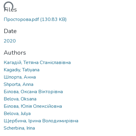
ding...
Files
Просторова.pdf
(130.83 KB)
Date
2020
Authors
Кагадій, Тетяна Станіславівна
Kagadiy, Tatiyana
Шпорта, Анна
Shporta, Anna
Білова, Оксана Вікторівна
Belova, Oksana
Білова, Юлія Олексійовна
Belova, Julya
Щербина, Ірина Володимирівна
Sсherbіna, Irina