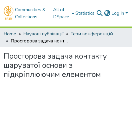
Communities &
All of
Statistics
Log In
Collections
DSpace
Home
Наукові публікації
Тези конференцій
Просторова задача контакту шаруватої основи з підкріплюючим елементом
Просторова задача контакту
шаруватої основи з
підкріплюючим елементом