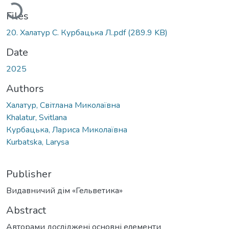
Loading...
Files
20. Халатур С. Курбацька Л..pdf
(289.9 KB)
Date
2025
Authors
Халатур, Світлана Миколаївна
Khalatur, Svitlana
Курбацька, Лариса Миколаївна
Kurbatska, Larysa
Publisher
Видавничий дім «Гельветика»
Abstract
Авторами досліджені основні елементи