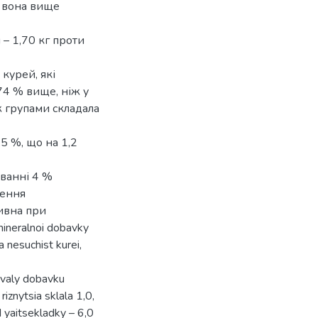
я вона вище
– 1,70 кг проти
курей, які
74 % вище, ніж у
ж групами складала
,5 %, що на 1,2
уванні 4 %
щення
ивна при
ineralnoi dobavky
 nesuchist kurei,
muvaly dobavku
iznytsia sklala 1,0,
d yaitsekladky – 6,0