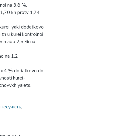
noi na 3,8 %.
1,70 kh proty 1,74
kurei, yaki dodatkovo
zh u kurei kontrolnoi
,5 h abo 2,5 % na
ho na 1,2
ni 4 % dodatkovo do
nosti kurei-
chovykh yaiets.
,
несучість
,
их яєць в