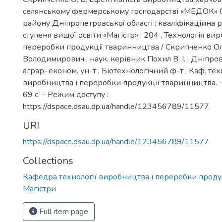
селянському фермерському господарстві «МЕДОК» 
району Дніпропетровської області : кваліфікаційна р
ступеня вищої освіти «Магістр» : 204 , Технологія ви
переробки продукції тваринництва / Скрипченко О
Володимирович ; наук. керівник Похил В. І. ; Дніпр
аграр.-економ. ун-т , Біотехнологічний ф-т , Каф. тех
виробництва і переробки продукції тваринництва. –
69 с. – Режим доступу :
https://dspace.dsau.dp.ua/handle/123456789/11577.
URI
https://dspace.dsau.dp.ua/handle/123456789/11577
Collections
Кафедра технології виробництва і переробки проду
Магістри
Full item page