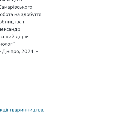
Самарівського
обота на здобуття
робництва і
лександр
овський держ.
нології
 Дніпро, 2024. –
кції тваринництва.