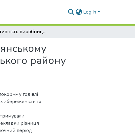
Log In
Ефективність виробництва харчових яєць в селянському фермерському господарстві «МЕДОК» Самарівського району Дніпропетровської області
лянському
ького району
окорм» у годівлі
їх збереженість та
 отримували
цекладки різниця
аключний період