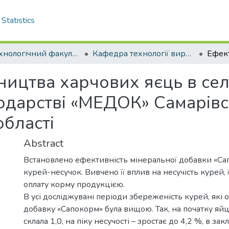
Statistics
Біотехнологічний факультет
Кафедра технології виробництва і переробки продукції тваринництва. Магістри
ництва харчових яєць в се
дарстві «МЕДОК» Самарівс
області
Abstract
Встановлено ефективність мінеральної добавки «Сап
курей-несучок. Вивчено її вплив на несучість курей, 
оплату корму продукцією.
В усі досліджувані періоди збереженість курей, які
добавку «Сапокорм» була вищою. Так, на початку яй
склала 1,0, на піку несучості – зростає до 4,2 %, в з