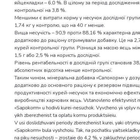
яйцекладки – 6,0 %. В цілому за період дослідженн
контрольної на 3,8 %.
Меншими є витрати корму у несучок дослідної групи 
1,74 кг у контролю, що на 40 г менше.
Вища несучість – 90,9 проти 88,16 % характерна для 
додатково до раціону отримували добавку. Це на 2,
курей контрольної групи. Різниця за масою яєць мі
1,5 г або 2,5 % на користь дослідної.
Рівень рентабельності в дослідній групі становив 38
абсолютних відсотка менше контрольної.
Таким чином, мінеральна добавка «Сапокорм» у доз
додатково до основного раціону є резервом підви
продуктивності курей-несучок та економічно ефект
виробництві харчових яєць. Vstanovleno efektyvnist m
«Sapokorm» u hodivli kurei-nesuchok. Vyvcheno yii vplyv na
yikh zberezhenist ta oplatu kormu produktsiieiu.
V usi doslidzhuvani periody zberezhenist kurei, yaki otry
«Sapokorm» bula vyshchoiu. Tak, na pochatku yaitsekladky r
na piku nesuchosti – zrostaie do 4,2 %, v zakliuchnyi perio