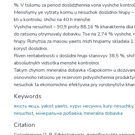
%. V tsilomu za period doslidzhennia vona vyshche kontrol
Menshymy ye vytraty kormu u nesuchok doslidnoi hrupy – 
kh u kontroliu, shcho na 40 h menshe.
Vyshcha nesuchist – 90,9 proty 88,16 % kharakterna dlia 
do ratsionu otrymuvaly dobavku. Tse na 2,74 % vyshche, ni
hrupy. Riznytsia za masoiu yaiets mizh hrupamy skladala 1
koryst doslidnoi.
Riven rentabelnosti v doslidnii hrupi stanovyv 38,5 %, shc
absoliutnykh vidsotka menshe kontrolnoi.
Takym chynom, mineralna dobavka «Sapokorm» u dozuvan
osnovnoho ratsionu ye rezervom pidvyshchennia produktyv
nesuchok ta ekonomichno efektyvna pry vyrobnytstvi khar
Keywords
якість яєць
,
yakist yaiets
,
кури-несучки
,
kury-nesuchky
nesuchist
,
мінеральна добавка
,
mineralna dobavka
Citation
Скрипченко О. В. Ефективність виробництва харчов