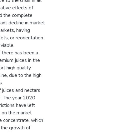
 to the crisis in all
ative effects of
d the complete
cant decline in market
arkets, having
ts, or reorientation
 viable.
s, there has been a
remium juices in the
rt high quality
ine, due to the high
s.
f juices and nectars
e. The year 2020
ictions have left
e on the market
le concentrate, which
, the growth of