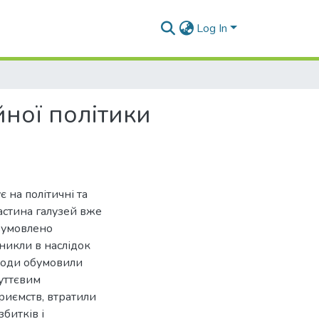
Log In
ної політики
 на політичні та
астина галузей вже
зумовлено
никли в наслідок
аходи обумовили
суттєвим
риємств, втратили
битків і