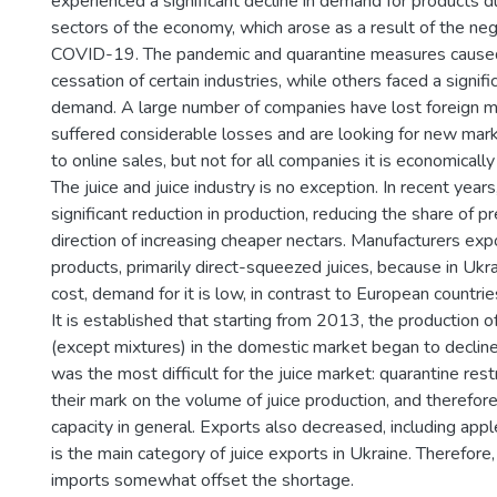
experienced a significant decline in demand for products due
sectors of the economy, which arose as a result of the neg
COVID-19. The pandemic and quarantine measures cause
cessation of certain industries, while others faced a signifi
demand. A large number of companies have lost foreign m
suffered considerable losses and are looking for new marke
to online sales, but not for all companies it is economically
The juice and juice industry is no exception. In recent year
significant reduction in production, reducing the share of p
direction of increasing cheaper nectars. Manufacturers expo
products, primarily direct-squeezed juices, because in Ukra
cost, demand for it is low, in contrast to European countrie
It is established that starting from 2013, the production o
(except mixtures) in the domestic market began to declin
was the most difficult for the juice market: quarantine restr
their mark on the volume of juice production, and therefor
capacity in general. Exports also decreased, including app
is the main category of juice exports in Ukraine. Therefore
imports somewhat offset the shortage.