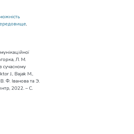
оможність
середовище
,
мунікаційної
горка, Л. М.
 в сучасному
or J., Bajak M.,
В. Ф. Іванова та Э.
ентр, 2022. – С.