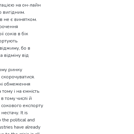
тацією на он-лайн
о вигідним.
в не є винятком.
орочення
 соків в бік
портують
віджиму, бо в
на відміну від
ьому ринку
 скорочуватися.
нні обмеження
 тому і на ємність
в тому числі й
 сокового експорту
естачу. It is
 the political and
ustries have already