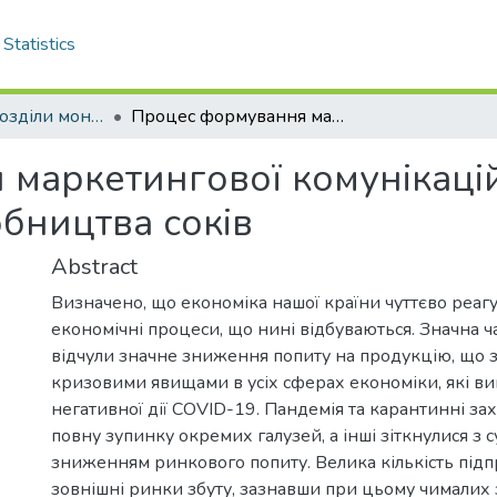
Statistics
Монографії, розділи монографій
Процес формування маркетингової комунікаційної політики підприємства з виробництва соків
маркетингової комунікацій
бництва соків
Abstract
Визначено, що економіка нашої країни чуттєво реагує
економічні процеси, що нині відбуваються. Значна ч
відчули значне зниження попиту на продукцію, що 
кризовими явищами в усіх сферах економіки, які ви
негативної дії COVID-19. Пандемія та карантинні з
повну зупинку окремих галузей, а інші зіткнулися з 
зниженням ринкового попиту. Велика кількість підп
зовнішні ринки збуту, зазнавши при цьому чималих з