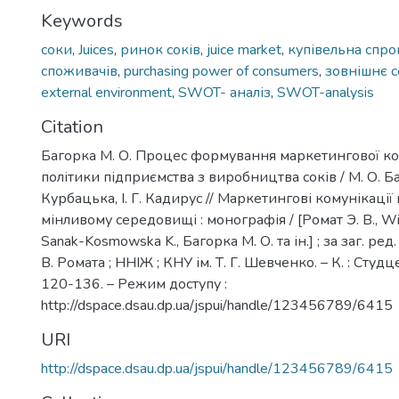
Keywords
соки
,
Juices
,
ринок соків
,
juice market
,
купівельна спр
споживачів
,
purchasing power of consumers
,
зовнішнє 
external environment
,
SWOT- аналіз
,
SWOT-analysis
Citation
Багорка М. О. Процес формування маркетингової ко
політики підприємства з виробництва соків / М. О. Ба
Курбацька, І. Г. Кадирус // Маркетингові комунікації
мінливому середовищі : монографія / [Ромат Э. В., Wikt
Sanak-Kosmowska K., Багорка М. О. та ін.] ; за заг. ред. 
В. Ромата ; ННІЖ ; КНУ ім. Т. Г. Шевченко. – К. : Студц
120-136. – Режим доступу :
http://dspace.dsau.dp.ua/jspui/handle/123456789/6415
URI
http://dspace.dsau.dp.ua/jspui/handle/123456789/6415