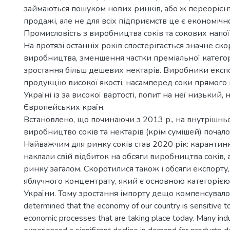
займаються пошуком нових ринків, або ж переорієн
продажі, але не для всіх підприємств це є економічн
Промисловість з виробництва соків та сокових напої
На протязі останніх років спостерігається значне ск
виробництва, зменшення частки преміальної категорії
зростання більш дешевих нектарів. Виробники екс
продукцію високої якості, насамперед соки прямого 
Україні із за високої вартості, попит на неї низький, 
Європейських країн.
Встановлено, що починаючи з 2013 р., на внутрішн
виробництво соків та нектарів (крім сумішей) почало
Найважчим для ринку соків став 2020 рік: каранти
наклали свій відбиток на обсяги виробництва соків, а
ринку загалом. Скоротилися також і обсяги експорту, 
яблучного концентрату, який є основною категорією
України. Тому зростання імпорту дещо компенсувало н
determined that the economy of our country is sensitive to
economic processes that are taking place today. Many ind