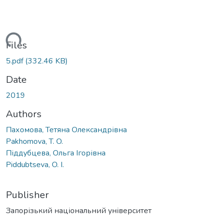
ding...
Files
5.pdf
(332.46 KB)
Date
2019
Authors
Пахомова, Тетяна Олександрівна
Pakhomova, T. O.
Піддубцева, Ольга Ігорівна
Piddubtseva, O. I.
Publisher
Запорізький національний університет