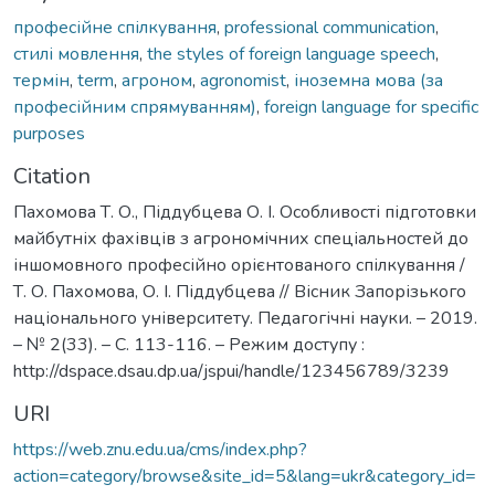
професійне спілкування
,
professional communication
,
стилі мовлення
,
the styles of foreign language speech
,
термін
,
term
,
агроном
,
agronomist
,
іноземна мова (за
професійним спрямуванням)
,
foreign language for specific
purposes
Citation
Пахомова Т. О., Піддубцева О. І. Особливості підготовки
майбутніх фахівців з агрономічних спеціальностей до
іншомовного професійно орієнтованого спілкування /
Т. О. Пахомова, О. І. Піддубцева // Вісник Запорізького
національного університету. Педагогічні науки. – 2019.
– № 2(33). – С. 113-116. – Режим доступу :
http://dspace.dsau.dp.ua/jspui/handle/123456789/3239
URI
https://web.znu.edu.ua/cms/index.php?
action=category/browse&site_id=5&lang=ukr&category_id=