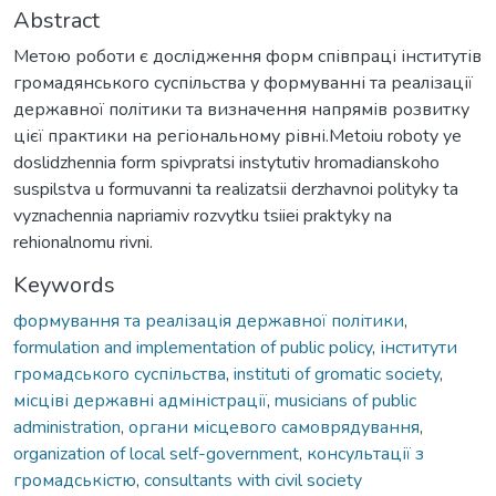
Abstract
Метою роботи є дослідження форм співпраці інститутів
громадянського суспільства у формуванні та реалізації
державної політики та визначення напрямів розвитку
цієї практики на регіональному рівні.Metoiu roboty ye
doslidzhennia form spivpratsi instytutiv hromadianskoho
suspilstva u formuvanni ta realizatsii derzhavnoi polityky ta
vyznachennia napriamiv rozvytku tsiiei praktyky na
rehionalnomu rivni.
Keywords
формування та реалізація державної політики
,
formulation and implementation of public policy
,
інститути
громадського суспільства
,
instituti of gromatic society
,
місціві державні адміністрації
,
musicians of public
administration
,
органи місцевого самоврядування
,
organization of local self-government
,
консультації з
громадськістю
,
consultants with civil society