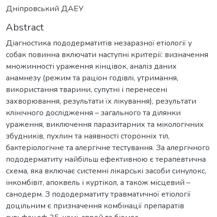
Дніпровський ДАЕУ
Abstract
Діагностика пододерматитів незаразної етіології у
собак повинна включати наступні критерії: визначення
множинності ураження кінцівок, аналіз даних
анамнезу (режим та раціон годівлі, утримання,
використання тварини, супутні і перенесені
захворювання, результати їх лікування), результати
клінічного дослідження – загального та ділянки
ураження, виключення паразитарних та мікологічних
збудників, пухлин та наявності сторонніх тіл,
бактеріологічне та алергічне тестування. За алергічного
пододерматиту найбільш ефективною є терапевтична
схема, яка включає системні лікарські засоби синулокс,
інкомбівіт, апоквель і куртікол, а також місцевий –
санодерм. З пододерматиту травматичної етіології
доцільним є призначення комбінації препаратів