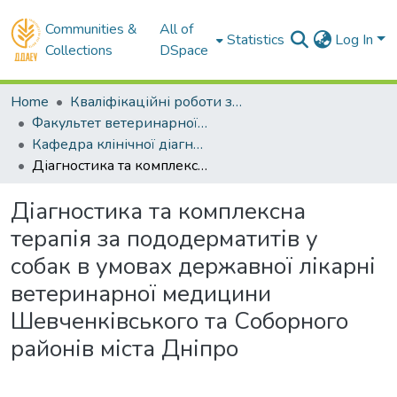
Communities &
All of
Statistics
Log In
Collections
DSpace
Home
Кваліфікаційні роботи здобувачів вищої освіти
Факультет ветеринарної медицини
Кафедра клінічної діагностики та внутрішніх хвороб тварин. Магістри
Діагностика та комплексна терапія за пододерматитів у собак в умовах державної лікарні ветеринарної медицини Шевченківського та Соборного районів міста Дніпро
Діагностика та комплексна
терапія за пододерматитів у
собак в умовах державної лікарні
ветеринарної медицини
Шевченківського та Соборного
районів міста Дніпро