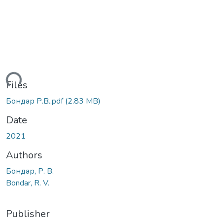
ding...
Files
Бондар Р.В..pdf
(2.83 MB)
Date
2021
Authors
Бондар, Р. В.
Bondar, R. V.
Publisher