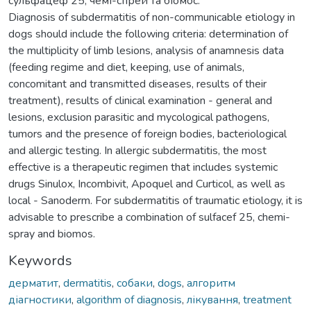
сульфацеф 25, чемі-спрей та біомос.
Diagnosis of subdermatitis of non-communicable etiology in
dogs should include the following criteria: determination of
the multiplicity of limb lesions, analysis of anamnesis data
(feeding regime and diet, keeping, use of animals,
concomitant and transmitted diseases, results of their
treatment), results of clinical examination - general and
lesions, exclusion parasitic and mycological pathogens,
tumors and the presence of foreign bodies, bacteriological
and allergic testing. In allergic subdermatitis, the most
effective is a therapeutic regimen that includes systemic
drugs Sinulox, Incombivit, Apoquel and Curticol, as well as
local - Sanoderm. For subdermatitis of traumatic etiology, it is
advisable to prescribe a combination of sulfacef 25, chemi-
spray and biomos.
Keywords
дерматит
,
dermatitis
,
собаки
,
dogs
,
алгоритм
діагностики
,
algorithm of diagnosis
,
лікування
,
treatment