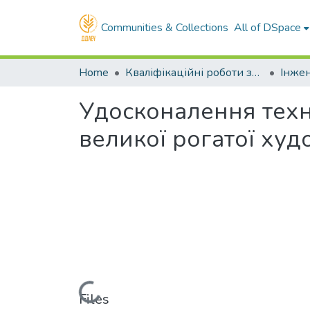
Communities & Collections
All of DSpace
Home
Кваліфікаційні роботи здобувачів вищої освіти
Удосконалення техно
великої рогатої худ
Loading...
Files