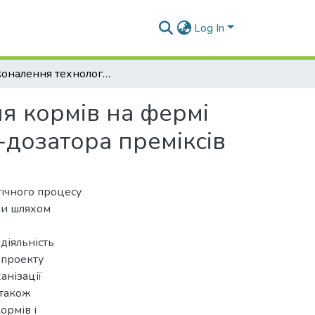
Log In
Удосконалення технологічної лінії приготування кормів на фермі великої рогатої худоби з розробкою змішувача-дозатора преміксів
ня кормів на фермі
-дозатора преміксів
ічного процесу
би шляхом
діяльність
 проекту
анізації
 також
ормів і