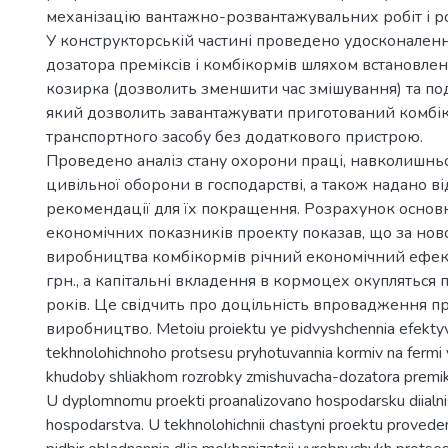
механізацію вантажно-розвантажувальних робіт і ро
У конструкторській частині проведено удосконаленн
дозатора преміксів і комбікормів шляхом встановле
козирка (дозволить зменшити час змішування) та п
який дозволить завантажувати приготований комбі
транспортного засобу без додаткового пристрою.
Проведено аналіз стану охорони праці, навколишнь
цивільної оборони в господарстві, а також надано ві
рекомендації для їх покращення. Розрахунок основ
економічних показників проекту показав, що за но
виробництва комбікормів річний економічний ефект
грн., а капітальні вкладення в кормоцех окупляться
років. Це свідчить про доцільність впровадження п
виробництво. Metoiu proiektu ye pidvyshchennia efekty
tekhnolohichnoho protsesu pryhotuvannia kormiv na fermi 
khudoby shliakhom rozrobky zmishuvacha-dozatora premik
U dyplomnomu proekti proanalizovano hospodarsku diialn
hospodarstva. U tekhnolohichnii chastyni proektu provede