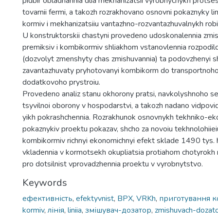
pidbir obladnannia dlia mekhanizatsii vyrobnychykh protse
tovarnii fermi, a takozh rozrakhovano osnovni pokaznyky lin
kormiv i mekhanizatsiiu vantazhno-rozvantazhuvalnykh robit
U konstruktorskii chastyni provedeno udoskonalennia zmi
premiksiv i kombikormiv shliakhom vstanovlennia rozpodil
(dozvolyt zmenshyty chas zmishuvannia) ta podovzhenyi sh
zavantazhuvaty pryhotovanyi kombikorm do transportnoh
dodatkovoho prystroiu.
Provedeno analiz stanu okhorony pratsi, navkolyshnoho s
tsyvilnoi oborony v hospodarstvi, a takozh nadano vidpovid
yikh pokrashchennia. Rozrakhunok osnovnykh tekhniko-e
pokaznykiv proektu pokazav, shcho za novoiu tekhnolohiie
kombikormiv richnyi ekonomichnyi efekt sklade 1490 tys. hr
vkladennia v kormotsekh okupliatsia protiahom chotyrokh r
pro dotsilnist vprovadzhennia proektu v vyrobnytstvo.
Keywords
ефективність
,
efektyvnist
,
ВРХ
,
VRKh
,
приготування к
kormiv
,
лінія
,
liniia
,
змішувач-дозатор
,
zmishuvach-dozat