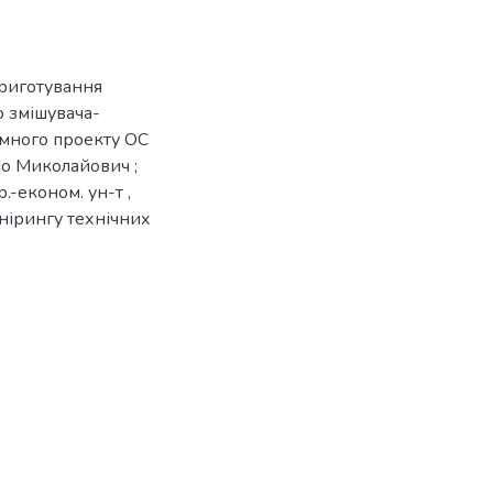
приготування
ю змішувача-
омного проекту ОС
ло Миколайович ;
.-економ. ун-т ,
нірингу технічних