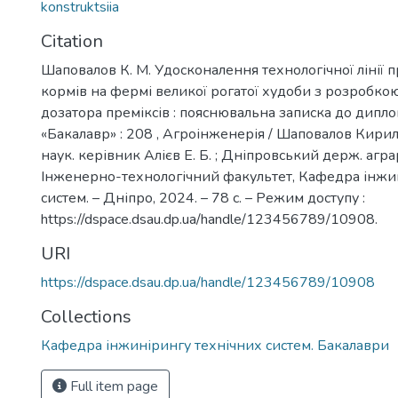
konstruktsiia
Citation
Шаповалов К. М. Удосконалення технологічної лінії 
кормів на фермі великої рогатої худоби з розробко
дозатора преміксів : пояснювальна записка до дипл
«Бакалавр» : 208 , Агроінженерія / Шаповалов Кири
наук. керівник Алієв Е. Б. ; Дніпровський держ. аграр
Інженерно-технологічний факультет, Кафедра інжи
систем. – Дніпро, 2024. – 78 с. – Режим доступу :
https://dspace.dsau.dp.ua/handle/123456789/10908.
URI
https://dspace.dsau.dp.ua/handle/123456789/10908
Collections
Кафедра інжинірингу технічних систем. Бакалаври
Full item page