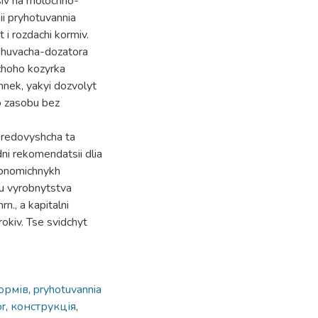
siv na molochno-
ii pryhotuvannia
 i rozdachi kormiv.
shuvacha-dozatora
choho kozyrka
nek, yakyi dozvolyt
o zasobu bez
eredovyshcha ta
ni rekomendatsii dlia
konomichnykh
iu vyrobnytstva
n., a kapitalni
okiv. Tse svidchyt
ормів
,
pryhotuvannia
or
,
конструкція
,