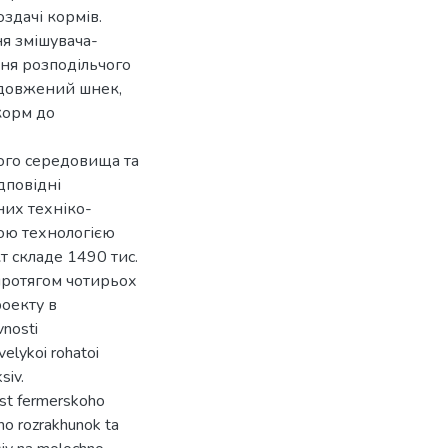
здачі кормів.
я змішувача-
ння розподільчого
одовжений шнек,
корм до
ого середовища та
дповідні
них техніко-
вою технологією
 складе 1490 тис.
 протягом чотирьох
роекту в
vnosti
velykoi rohatoi
siv.
ist fermerskoho
no rozrakhunok ta