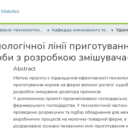
Statistics
Інженерно-технологічний факультет
Кафедра інжинірингу технічних систем. Бакалаври
логічної лінії приготуван
оби з розробкою змішувача
Abstract
Метою проєкту є підвищення ефективності технолог
приготування кормів на фермі великої рогатої худо
розробки змішувача-дозатора преміксів.
У дипломному проекті проаналізовано господарську 
фермерського господарства. У технологічній частині
проведено розрахунок та підбір обладнання для мех
виробничих процесів на молочно-товарній фермі, а
розраховано основні показники лінії приготування к