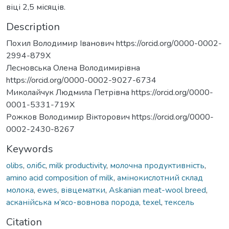
віці 2,5 місяців.
Description
Похил Володимир Іванович https://orcid.org/0000-0002-
2994-879X
Лесновська Олена Володимирівна
https://orcid.org/0000-0002-9027-6734
Миколайчук Людмила Петрівна https://orcid.org/0000-
0001-5331-719X
Рожков Володимир Вікторович https://orcid.org/0000-
0002-2430-8267
Keywords
olibs
,
олібс
,
milk productivity
,
молочна продуктивність
,
amino acid composition of milk
,
амінокислотний склад
молока
,
ewes
,
вівцематки
,
Askanian meat-wool breed
,
асканійська м’ясо-вовнова порода
,
texel
,
тексель
Citation