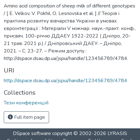
Amino acid composition of sheep milk of different genotypes
/ [ E. Velkov, V. Pokhil, О. Lesnovska et al. ] // Теорія і
практика розвитку вівчарства України в умовах
євроінтеграції : Матеріали V міжнар. наук.-практ. конф.,
присвяч. 100-річчю ДДАЕУ 1922-2022 ( Дніпро, 20-
21 трав. 2021 р.) / Дніпровський ДАЕУ. – Дніпро,
2021. – С. 23-27. – Режим доступу :
http://dspace.dsau.dp.ua/jspui/handle/123456789/4784.
URI
http://dspace.dsau.dp.ua/jspui/handle/123456789/4784
Collections
Тези конференцій
Full item page
DSpace software
copyright © 2002-2026
LYRASIS