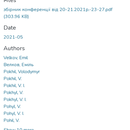
ding...
Files
збірник конференції від 20-21.2021р.-23-27.pdf
(303.96 KB)
Date
2021-05
Authors
Velkov, Emil
Велков, Еміль
Pokhil, Volodymyr
Pokhil, V.
Pokhil, V. I.
Pokhyl, V.
Pokhyl, V. I.
Pohyl, V.
Pohyl, V. I.
Pohil, V.
Show 10 more