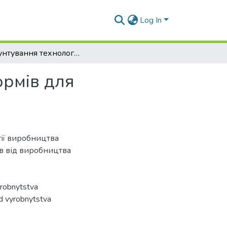
Log In
Обґрунтування технології виробництва комбікормів для прісноводних риб
ормів для
ії виробництва
ів від виробництва
yrobnytstva
id vyrobnytstva