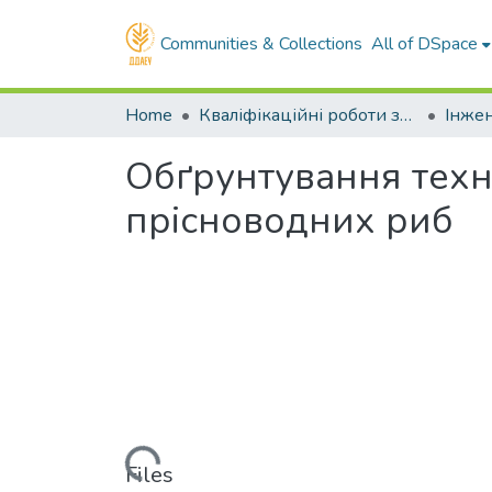
Communities & Collections
All of DSpace
Home
Кваліфікаційні роботи здобувачів вищої освіти
Обґрунтування техн
прісноводних риб
Loading...
Files