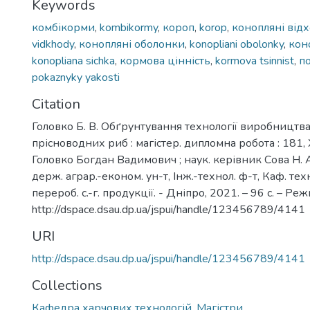
Keywords
комбікорми
,
kombikormy
,
короп
,
korop
,
конопляні від
vidkhody
,
конопляні оболонки
,
konopliani obolonky
,
кон
konopliana sichka
,
кормова цінність
,
kormova tsinnist
,
п
pokaznyky yakosti
Citation
Головко Б. В. Обґрунтування технології виробництв
прісноводних риб : магістер. дипломна робота : 181, Х
Головко Богдан Вадимович ; наук. керівник Сова Н. 
держ. аграр.-економ. ун-т, Інж.-технол. ф-т, Каф. техн
перероб. с.-г. продукції. - Дніпро, 2021. – 96 с. – Реж
http://dspace.dsau.dp.ua/jspui/handle/123456789/4141
URI
http://dspace.dsau.dp.ua/jspui/handle/123456789/4141
Collections
Кафедра харчових технологій. Магістри