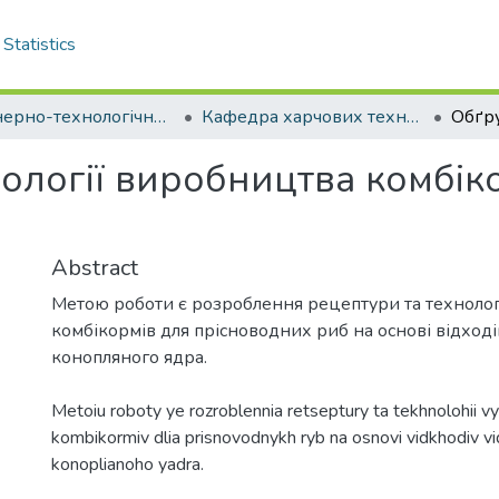
Statistics
Інженерно-технологічний факультет
Кафедра харчових технологій. Магістри
ології виробництва комбік
Abstract
Метою роботи є розроблення рецептури та технолог
комбікормів для прісноводних риб на основі відход
конопляного ядра.
Metoiu roboty ye rozroblennia retseptury ta tekhnolohii v
kombikormiv dlia prisnovodnykh ryb na osnovi vidkhodiv v
konoplianoho yadra.