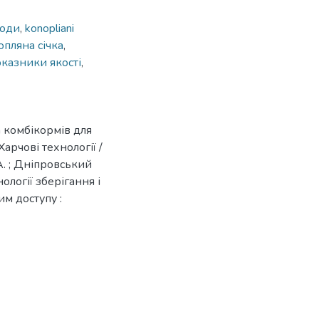
ходи
,
konopliani
опляна січка
,
оказники якості
,
а комбікормів для
арчові технології /
А. ; Дніпровський
ології зберігання і
им доступу :