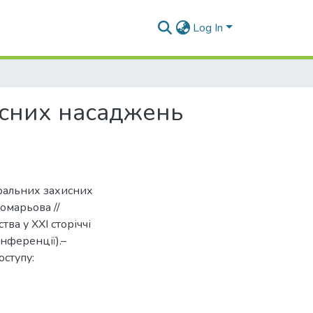
Log In
исних насаджень
ральних захисних
омарьова //
ва у ХХІ сторіччі
онференції).–
оступу: