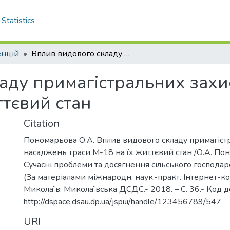
Statistics
енцій
Вплив видового складу примагістральних захисних насаджень траси М-18 на їх життєвий стан
аду примагістральних зах
ттєвий стан
Citation
Пономарьова О.А. Вплив видового складу примагіст
насаджень траси М-18 на їх життєвий стан /О.А. Пон
Сучасні проблеми та досягнення сільського господарст
(За матеріалами міжнародн. наук.-практ. Інтернет-к
Миколаїв: Миколаївська ДСДС.- 2018. – С. 36.- Код д
http://dspace.dsau.dp.ua/jspui/handle/123456789/547
URI