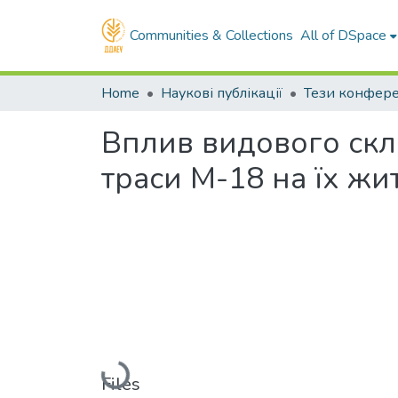
Communities & Collections
All of DSpace
Home
Наукові публікації
Тези конфер
Вплив видового скл
траси М-18 на їх жи
Loading...
Files