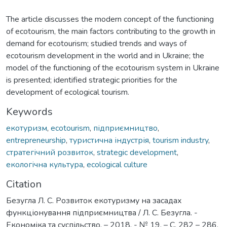
The article discusses the modern concept of the functioning
of ecotourism, the main factors contributing to the growth in
demand for ecotourism; studied trends and ways of
ecotourism development in the world and in Ukraine; the
model of the functioning of the ecotourism system in Ukraine
is presented; identified strategic priorities for the
development of ecological tourism.
Keywords
екотуризм
,
ecotourism
,
підприємництво
,
entrepreneurship
,
туристична індустрія
,
tourism industry
,
стратегічний розвиток
,
strategic development
,
екологічна культура
,
ecological culture
Citation
Безугла Л. С. Розвиток екотуризму на засадах
функціонування підприємництва / Л. С. Безугла. -
Економіка та суспільство. – 2018. - № 19. – С. 282 – 286.