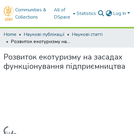
Communities &
All of
Statistics
Log In
Collections
DSpace
Home
Наукові публікації
Наукові статті
Розвиток екотуризму на засадах функціонування підприємництва
Розвиток екотуризму на засадах
функціонування підприємництва
Loading...