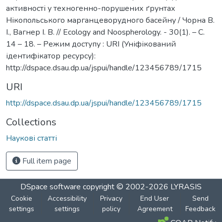
активності у техногенно-порушених ґрунтах
Нікопольського марганцеворудного басейну / Чорна В.
І., Вагнер І. В. // Ecology and Noospherology. - 30(1). – С.
14 – 18. – Режим доступу : URI (Уніфікований
ідентифікатор ресурсу):
http://dspace.dsau.dp.ua/jspui/handle/123456789/1715
URI
http://dspace.dsau.dp.ua/jspui/handle/123456789/1715
Collections
Наукові статті
Full item page
DSpace software
copyright © 2002-2026
LYRASIS
Cookie
Accessibility
Privacy
End User
Send
settings
settings
policy
Agreement
Feedback