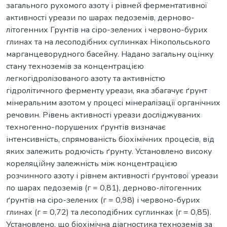
загального рухомого азоту і рівней ферментативної
активності уреази по шарах педоземів, дерново-
літогенних Грунтів на сіро-зелених і червоно-бурих
глинах та на лесоподібних суглинках Нікопольського
марганцеворудного басейну. Надано загальну оцінку
стану техноземів за концентрацією
легкогідролізованого азоту та активністю
гідролітичного ферменту уреази, яка збагачує ґрунт
мінеральним азотом у процесі мінералізації органічних
речовин. Рівень активності уреази досліджуваних
техногенно-порушених ґрунтів визначає
інтенсивність, спрямованість біохімічних процесів, від
яких залежить родючість ґрунту. Установлено високу
кореляційну залежність між концентрацією
розчинного азоту і рівнем активності ґрунтової уреази
по шарах педоземів (г = 0,81), дерново-літогенних
ґрунтів на сіро-зелених (г = 0,98) і червоно-бурих
глинах (г = 0,72) та лесоподібних суглинках (г = 0,85).
Установлено, що біохімічна діагностика техноземів за