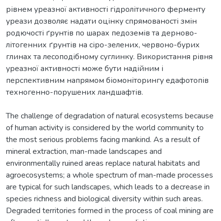
рівнем уреазної активності гідролітичного ферменту
уреази дозволяє надати оцінку спрямованості змін
родючості ґрунтів по шарах педоземів та дерново-
літогенних ґрунтів на сіро-зелених, червоно-бурих
глинах та лесоподібному суглинку. Використання рівня
уреазної активності може бути надійним і
перспективним напрямом біомоніторингу едафотопів
техногенно-порушених ландшафтів.
The challenge of degradation of natural ecosystems because
of human activity is considered by the world community to
the most serious problems facing mankind. As a result of
mineral extraction, man-made landscapes and
environmentally ruined areas replace natural habitats and
agroecosystems; a whole spectrum of man-made processes
are typical for such landscapes, which leads to a decrease in
species richness and biological diversity within such areas.
Degraded territories formed in the process of coal mining are