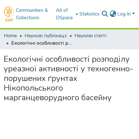
Communities &
All of
Statistics
Log In
Collections
DSpace
Home
Наукові публікації
Наукові статті
Екологічні особливості розподілу уреазної активності у техногенно-порушених ґрунтах Нікопольського марганцеворудного басейну
Екологічні особливості розподілу
уреазної активності у техногенно-
порушених ґрунтах
Нікопольського
марганцеворудного басейну