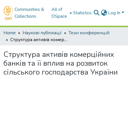
Communities &
All of
Statistics
Log In
Collections
DSpace
Home
Наукові публікації
Тези конференцій
Структура активів комерційних банків та її вплив на розвиток сільського господарства України
Структура активів комерційних
банків та її вплив на розвиток
сільського господарства України