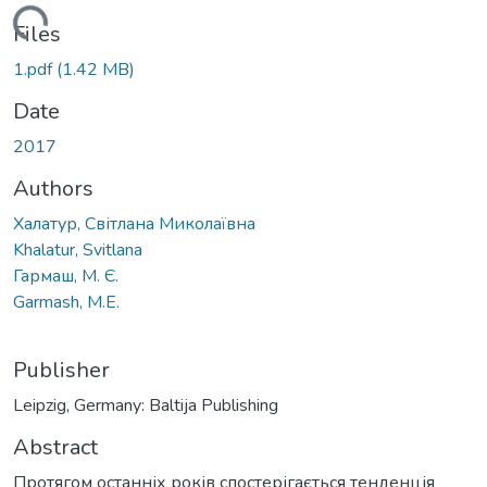
oading...
Files
1.pdf
(1.42 MB)
Date
2017
Authors
Халатур, Світлана Миколаївна
Khalatur, Svitlana
Гармаш, М. Є.
Garmash, M.E.
Publisher
Leipzig, Germany: Baltija Publishing
Abstract
Протягом останніх років спостерігається тенденція