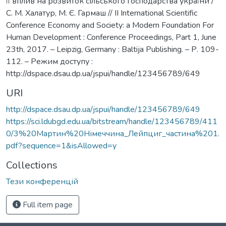
її вплив на розвиток сільського господарства україни /
С. М. Халатур, М. Є. Гармаш // ІІ International Scientific
Conference Economy and Society: a Modern Foundation For
Human Development : Conference Proceedings, Part 1, June
23th, 2017. – Leipzig, Germany : Baltija Publishing. – Р. 109-
112. – Режим доступу :
http://dspace.dsau.dp.ua/jspui/handle/123456789/649
URI
http://dspace.dsau.dp.ua/jspui/handle/123456789/649
https://sci.ldubgd.edu.ua/bitstream/handle/123456789/411
0/3%20Мартин%20Німеччина_Лейпциг_частина%201.
pdf?sequence=1&isAllowed=y
Collections
Тези конференцій
Full item page