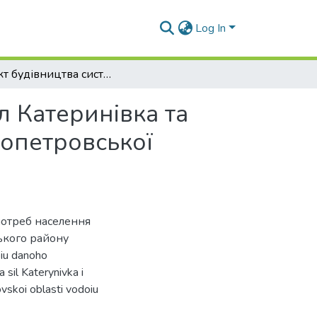
Log In
Проєкт будівництва системи водопостачання сіл Катеринівка та Мар’їна Роща Синельниківського району Дніпропетровської області
л Катеринівка та
опетровської
потреб населення
ького району
iu danoho
sil Katerynivka i
vskoi oblasti vodoiu