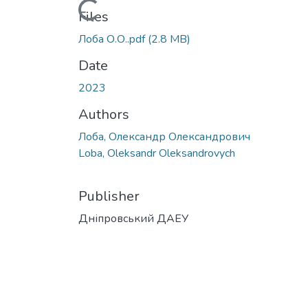
Loading...
Files
Лоба О.О..pdf
(2.8 MB)
Date
2023
Authors
Лоба, Олександр Олександрович
Loba, Oleksandr Oleksandrovych
Publisher
Дніпровський ДАЕУ