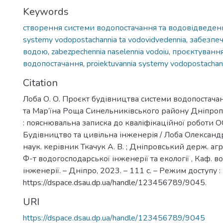
Keywords
створення системи водопостачання та водовідведен
systemy vodopostachannia ta vodovidvedennia
,
забезпе
водою
,
zabezpechennia naselennia vodoiu
,
проєктування
водопостачання
,
proiektuvannia systemy vodopostachan
Citation
Лоба О. О. Проєкт будівництва системи водопостачан
та Мар’їна Роща Синельниківського району Дніпропе
: пояснювальна записка до кваліфікаційної роботи ОС
Будівництво та цивільна інженерія / Лоба Олександ
наук. керівник Ткачук А. В. ; Дніпровський держ. агр
Ф-т водогосподарської інженерії та екології , Каф. 
інженерії. – Дніпро, 2023. – 111 с. – Режим доступу :
https://dspace.dsau.dp.ua/handle/123456789/9045.
URI
https://dspace.dsau.dp.ua/handle/123456789/9045