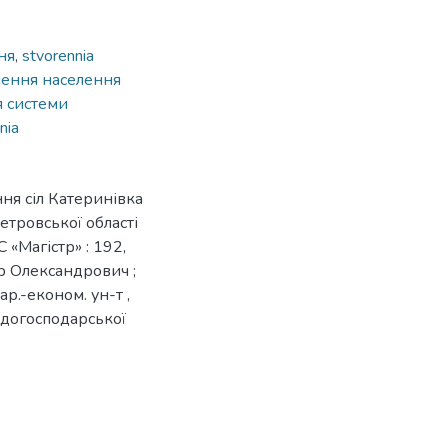
ня
,
stvorennia
чення населення
 системи
nia
ня сіл Катеринівка
тровської області
 «Магістр» : 192,
р Олександрович ;
ар.-економ. ун-т ,
водогосподарської