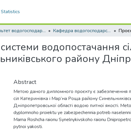
Statistics
Факультет водогосподарської інженерії та екології
Кафедра водогосподарської інженерії. Магістри
системи водопостачання сі
ьниківського району Дніпр
Abstract
Метою даного дипломного проєкту є забезпечення 
сіл Катеринівка і Мар’на Роща району Синельниківс
Дніпропетровської області водою питної якості. Meto
dyplomnoho proiektu ye zabezpechennia potreb naselennia 
Marna Roshcha raionu Synelnykivskoho raionu Dnipropetro
pytnoi yakosti.