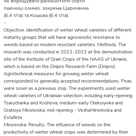
но вирощувати ранньостиглі сорти
пшениці озимої, зокрема Царичанка
(6,4 т/га) та Кошова (6,4 т/га).
-
Objective. Identification of winter wheat varieties of different
maturity groups that will have agrocenotic resistance to
weeds based on modern resistant varieties. Methods. The
research was conducted in 2021-2023 at the demonstration
site of the Institute of Grain Crops of the NAAS of Ukraine,
which is based on the Dnipro Research Farm (Dnipro).
Agrotechnical measures for growing winter wheat
corresponded to generally accepted recommendations. Peas
were sown as a previous crop. The experiments used winter
wheat varieties of Ukrainian selection, including early-ripening
Tsarychanka and Koshova; medium-early Oleksiyivka and
Gratsiya Mironivska; mid-ripening - VezhaMironivska and
Estafeta
Mironivska. Results. The influence of weeds on the
productivity of winter wheat crops was determined by their