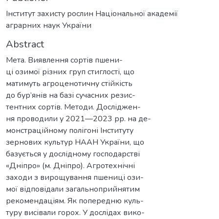
Інститут захисту рослин Національної академії
аграрних наук України
Abstract
Мета. Виявлення сортів пшени-
ці озимої різних груп стиглості, що
матимуть агроценотичну стійкість
до бур’янів на базі сучасних резис-
тентних сортів. Методи. Досліджен-
ня проводили у 2021—2023 рр. на де-
монстраційному полігоні Інституту
зернових культур НААН України, що
базується у дослідному господарстві
«Дніпро» (м. Дніпро). Агротехнічні
заходи з вирощування пшениці ози-
мої відповідали загальноприйнятим
рекомендаціям. Як попередню куль-
туру висівали горох. У дослідах вико-