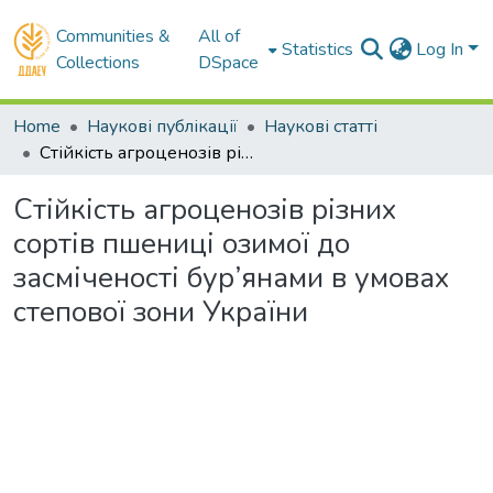
Communities &
All of
Statistics
Log In
Collections
DSpace
Home
Наукові публікації
Наукові статті
Стійкість агроценозів різних сортів пшениці озимої до засміченості бур’янами в умовах степової зони України
Стійкість агроценозів різних
сортів пшениці озимої до
засміченості бур’янами в умовах
степової зони України