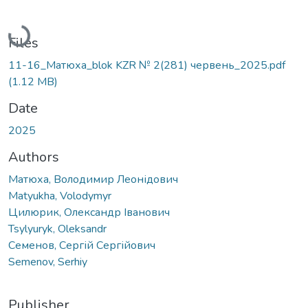
Loading...
Files
11-16_Матюха_blok KZR № 2(281) червень_2025.pdf
(1.12 MB)
Date
2025
Authors
Матюха, Володимир Леонідович
Matyukha, Volodymyr
Цилюрик, Олександр Іванович
Tsylyuryk, Oleksandr
Семенов, Сергій Сергійович
Semenov, Serhiy
Publisher