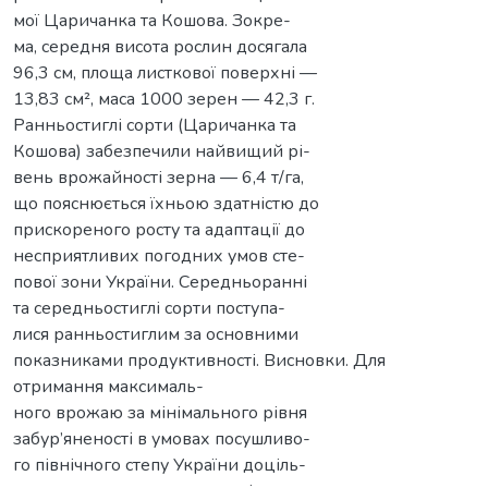
мої Царичанка та Кошова. Зокре-
ма, середня висота рослин досягала
96,3 см, площа листкової поверхні —
13,83 см², маса 1000 зерен — 42,3 г.
Ранньостиглі сорти (Царичанка та
Кошова) забезпечили найвищий рі-
вень врожайності зерна — 6,4 т/га,
що пояснюється їхньою здатністю до
прискореного росту та адаптації до
несприятливих погодних умов сте-
пової зони України. Середньоранні
та середньостиглі сорти поступа-
лися ранньостиглим за основними
показниками продуктивності. Висновки. Для
отримання максималь-
ного врожаю за мінімального рівня
забур’яненості в умовах посушливо-
го північного степу України доціль-