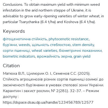
Conclusions. To obtain maximum yield with minimum weed
infestation in the arid northern steppe of Ukraine, it is
advisable to grow early-ripening varieties of winter wheat, in
particular Tsarychanka (6.4 t/ha) and Koshova (6.4 t/ha).
Keywords
фітоценотична стійкість
,
phytocenotic resistance;
,
бур’яни
,
weeds
,
щільність стеблостою
,
stem density
,
сорти пшениці
,
wheat varieties
,
біометричні показники
,
biometric indicators
,
врожайність зерна
,
grain yield
Citation
Матюха В.Л., Цилюрик О. І., Семенов С.С. (2025).
Стійкість агроценозів різних сортів пшениці озимої до
засміченості бур’янами в умовах степової зони України.
Карантин і захист рослин, № 2(281). 32-37. – Режим
доступу :
https://dspace.dsau.dp.ua/handle/123456789/12577