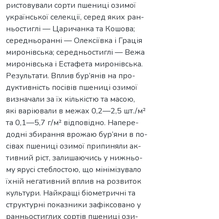
ристовували сорти пшениці озимої
української селекції, серед яких ран-
ньостиглі — Царичанка та Кошова;
середньоранні — Олексіївка і Грація
миронівська; середньостиглі — Вежа
миронівська і Естафета миронівська.
Результати. Вплив бур’янів на про-
дуктивність посівів пшениці озимої
визначали за їх кількістю та масою,
які варіювали в межах 0,2—2,5 шт./м²
та 0,1—5,7 г/м² відповідно. Напере-
додні збирання врожаю бур’яни в по-
сівах пшениці озимої припиняли ак-
тивний ріст, залишаючись у нижньо-
му ярусі стеблостою, що мінімізувало
їхній негативний вплив на розвиток
культури. Найкращі біометричні та
структурні показники зафіксовано у
ранньостиглих сортів пшениці ози-