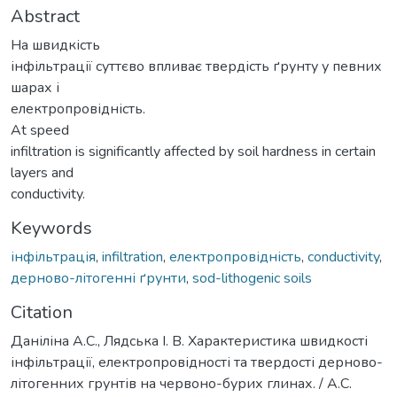
Abstract
На швидкість
інфільтрації суттєво впливає твердість ґрунту у певних
шарах і
електропровідність.
At speed
infiltration is significantly affected by soil hardness in certain
layers and
conductivity.
Keywords
інфільтрація
,
infiltration
,
електропровідність
,
conductivity
,
дерново-літогенні ґрунти
,
sod-lithogenic soils
Citation
Даніліна А.С., Лядська І. В. Характеристика швидкості
інфільтрації, електропровідності та твердості дерново-
літогенних грунтів на червоно-бурих глинах. / А.С.