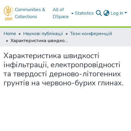
Communities &
All of
Statistics
Log In
Collections
DSpace
Home
Наукові публікації
Тези конференцій
Характеристика швидкості інфільтрації, електропровідності та твердості дерново-літогенних грунтів на червоно-бурих глинах.
Характеристика швидкості
інфільтрації, електропровідності
та твердості дерново-літогенних
грунтів на червоно-бурих глинах.