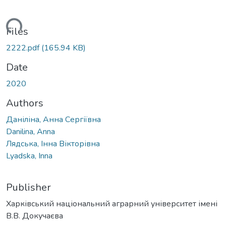
ading...
Files
2222.pdf
(165.94 KB)
Date
2020
Authors
Даніліна, Анна Сергіївна
Danilina, Anna
Лядська, Інна Вікторівна
Lyadska, Inna
Publisher
Харківський національний аграрний університет імені
В.В. Докучаєва