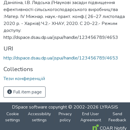
Даніліна, І.В. Лядська //Наукові засади підвищення
ефективності сільськогосподарського виробництва
:Матер. ІV Міжнар. наук.-практ. конф.( 26–27 листопада
2020 р. - Харків):Ч.2.- ХНАУ, 2020. С 20–22.- Режим
доступу:
http://dspace.dsau.dp.ua/jspui/handle/123456789/4653
URI
http://dspace.dsau.dp.ua/jspui/handle/123456789/4653
Collections
Тези конференцій
Full item page
DSpace software
copyright © 2002-2026
LYRASIS
Cookie
Accessibility
Privacy
End User
Send
settings
settings
policy
Agreement
Feedback
COAR Notify