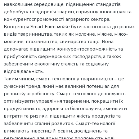
навколишнє середовище, підвищення стандартів
добробуту та здоров’я тварин, сприяння інноваціям та
конкурентоспроможності аграрного сектора.
Концепція Smart Farm може бути застосована до різних
видів тваринництва, таких як молочне, м’ясне, м’ясо-
молочне, птахівництво, свинарство тощо. Вона
допомагає підвищити конкурентоспроможність та
прибутковість фермерських господарств, а також
забезпечити екологічну сталість та соціальну
відповідальність.
Таким чином, смарт-технології у тваринництві – це
сучасний тренд, який має великий потенціал для
розвитку агробізнесу. Смарт-технології дозволяють
оптимізувати управління тваринами, покращити їх
продуктивність, здоров’я та благополуччя, зменшити
витрати та ризики, підвищити якість продуктів та
забезпечити сталий розвиток. Смарт-технології
вимагають інвестицій, освіти, досліджень та
регулювання, але вони також пропонують нові