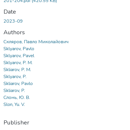
201-204.pdf
(420.55 KB)
Date
2023-09
Authors
Скляров, Павло Миколайович
Sklyarov, Pavlo
Sklyarov, Pavel
Sklyarov, P. M.
Skliarov, P. M.
Sklyarov, P.
Skliarov, Pavlo
Skliarov, P.
Слонь, Ю. В.
Slon, Yu. V.
Publisher