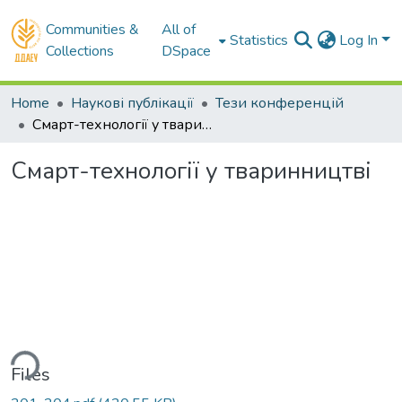
Communities &
All of
Statistics
Log In
Collections
DSpace
Home
Наукові публікації
Тези конференцій
Смарт-технології у тваринництві
Смарт-технології у тваринництві
Loading...
Files