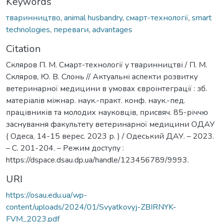
Keywords
тваринництво
,
animal husbandry
,
смарт-технології
,
smart
technologies
,
переваги
,
advantages
Citation
Скляров П. М. Смарт-технології у тваринництві / П. М.
Скляров, Ю. В. Слонь // Актуальні аспекти розвитку
ветеринарної медицини в умовах євроінтеграції : зб.
матеріалів міжнар. наук.-практ. конф. наук.-пед.
працівників та молодих науковців, присвяч. 85-річчю
заснування факультету ветеринарної медицини ОДАУ
( Одеса, 14-15 верес. 2023 р. ) / Одеський ДАУ. – 2023.
– С. 201-204. – Режим доступу :
https://dspace.dsau.dp.ua/handle/123456789/9993.
URI
https://osau.edu.ua/wp-
content/uploads/2024/01/Svyatkovyj-ZBIRNYK-
FVM_2023.pdf